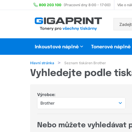
800 203 100
(Pracovní dny 8:00 - 17:00)
Vše o ná
Inkoustové náplně
Tonerové náplně
Hlavní stránka
Seznam tiskáren Brother
Vyhledejte podle tis
Výrobce:
Brother
Populární výrobci
HP
Nebo můžete vyhledávat 
Canon