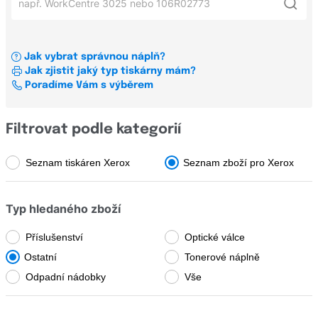
Xerox
Xerox Phaser 3020
700
OKI
Xerox WorkCentre 6025
8xxx
Jak vybrat správnou náplň?
Konfigurátor štítků a pásek pro tiskárny štítků
Xerox Phaser 3020 BI
Jak zjistit jaký typ tiskárny mám?
AltaLink
Všechni výrobci
Poradíme Vám s výběrem
Xerox WorkCentre 3025 BI
B
Xerox WorkCentre 3225
Všechny řady
Brady
Filtrovat podle kategorií
Brother
Seznam tiskáren Xerox
Seznam zboží pro Xerox
3xxx
Canon
6xxx
Typ hledaného zboží
Casio
700
Dell
Příslušenství
Optické válce
8xxx
Ostatní
Tonerové náplně
Develop
AltaLink
Odpadní nádobky
Vše
Dymo
B
Epson