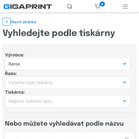
0
Hlavní stránka
<
Vyhledejte podle tiskárny
Výrobce:
Xerox
Populární výrobci
Řada:
HP
Vyberte řadu tiskárny
Tiskárna:
Canon
Vyberte řadu tiskárny
Nejprve vyberte řadu
Populární řady
Samsung
Nejprve vyberte řadu
Epson
Populární tiskárny
Nebo můžete vyhledávat podle názvu
3xxx
Brother
Xerox WorkCentre 3025
6xxx