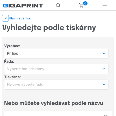
0
Hlavní stránka
<
Vyhledejte podle tiskárny
Výrobce:
Philips
Populární výrobci
Řada:
HP
Vyberte řadu tiskárny
Tiskárna:
Canon
Vyberte řadu tiskárny
Nejprve vyberte řadu
Populární řady
Samsung
Nejprve vyberte řadu
Epson
Populární tiskárny
Nebo můžete vyhledávat podle názvu
CRYSTAL
Brother
PHILIPS FX 800
Fax