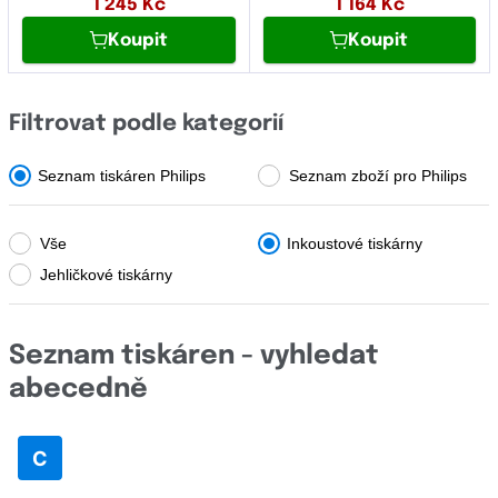
1 245
Kč
1 164
Kč
MF-JET
Fujitsu
Koupit
Koupit
MFD
Fullmark
P
Filtrovat podle kategorií
GIGAPRINT
PPF
HP
Seznam tiskáren Philips
Seznam zboží pro Philips
X
IBM
Vše
Inkoustové tiskárny
Image
Jehličkové tiskárny
Konica Minolta
Kyocera
Seznam tiskáren - vyhledat
Lexmark
abecedně
Logo
C
Novus