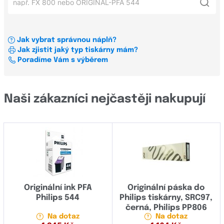
Xerox
Philips CRYSTAL 600
FAXJET
OKI
Philips CRYSTAL 680
LASERFAX
Jak vybrat správnou náplň?
Konfigurátor štítků a pásek pro tiskárny štítků
Philips CRYSTAL 650
Jak zjistit jaký typ tiskárny mám?
LPF
Všechni výrobci
Poradíme Vám s výběrem
Philips CRYSTAL 660
MF
Philips CRYSTAL 665
Všechny řady
Brady
Naši zákazníci nejčastěji nakupují
Brother
CRYSTAL
Canon
FAXJET
Casio
Fax
Dell
LASERFAX
Develop
Originální ink PFA
Originální páska do
LPF
Philips 544
Philips tiskárny, SRC97,
Dymo
černá, Philips PP806
MF
Na dotaz
Na dotaz
Epson