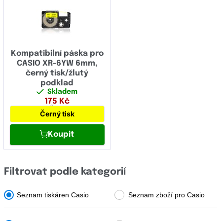
OCÉ
OKI
Olivetti
Kompatibilní páska pro
Panasonic
CASIO XR-6YW 6mm,
černý tisk/žlutý
Pantum
podklad
Skladem
Papyrus
175
Kč
6 mm
Černý tisk
Philips
Printronix
Koupit
Ricoh
Filtrovat podle kategorií
Samsung
Sharp
Seznam tiskáren Casio
Seznam zboží pro Casio
Star Micronics