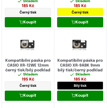
Skladem
Skladem
185
Kč
185
Kč
Fujitsu
9 mm
9 mm
Černý tisk
Černý tisk
Fullmark
Koupit
Koupit
GIGAPRINT
HP
IBM
Image
Kompatibilní páska pro
Kompatibilní páska pro
Konica Minolta
CASIO XR-12WE 12mm
CASIO XR-9ABK 9mm
černý tisk/bílý podklad
bílý tisk/černý podklad
Kyocera
Skladem
Skladem
195
Kč
185
Kč
Lexmark
12 mm
9 mm
Černý tisk
Bílý tisk
Logo
Koupit
Koupit
Novus