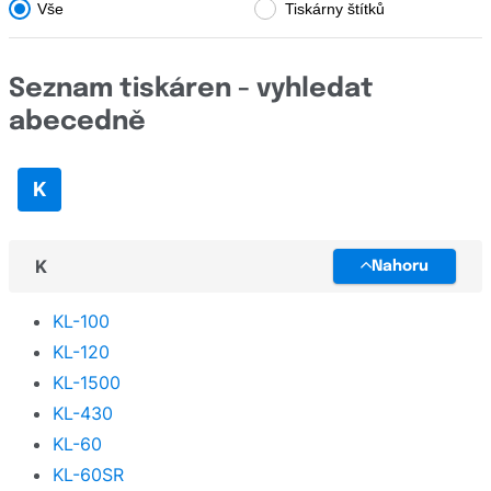
Vše
Tiskárny štítků
TallyGenicom
Toshiba
Seznam tiskáren - vyhledat
Triumph-Adler
abecedně
UPrint
Unassigned
K
Utax
Xerox
K
Nahoru
Zebra
KL-100
KL-120
KL-1500
KL-430
KL-60
KL-60SR