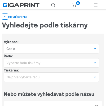
0
Hlavní stránka
<
Vyhledejte podle tiskárny
Výrobce:
Casio
Populární výrobci
Řada:
HP
Vyberte řadu tiskárny
Tiskárna:
Canon
Vyberte řadu tiskárny
Nejprve vyberte řadu
Populární řady
Samsung
Nejprve vyberte řadu
Epson
Populární tiskárny
Nebo můžete vyhledávat podle názvu
KL
Brother
Casio KL-7000
KLP