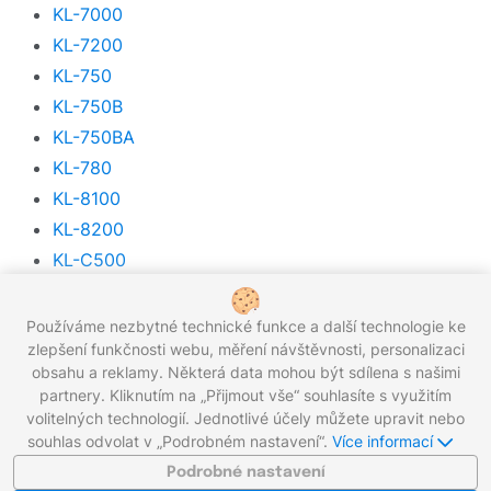
KL-7000
KL-7200
KL-750
KL-750B
KL-750BA
KL-780
KL-8100
KL-8200
KL-C500
KL700EDU
KLP1000
Používáme nezbytné technické funkce a další technologie ke
zlepšení funkčnosti webu, měření návštěvnosti, personalizaci
obsahu a reklamy. Některá data mohou být sdílena s našimi
partnery. Kliknutím na „Přijmout vše“ souhlasíte s využitím
Zavolejte nám zdarma:
800 203 100
volitelných technologií. Jednotlivé účely můžete upravit nebo
Pracovní dny 8:00 - 17:00
souhlas odvolat v „Podrobném nastavení“.
Více informací
Napište nám:
info@gigaprint.cz
©2026 gigaprint.cz
Podrobné nastavení