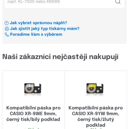
Xerox
Casio KL-100
Všechny řady
OKI
Casio KL-750B
Jak vybrat správnou náplň?
Konfigurátor štítků a pásek pro tiskárny štítků
KL
Casio KLP1000
Jak zjistit jaký typ tiskárny mám?
Všechni výrobci
Poradíme Vám s výběrem
KLP
Casio KL-7200
Casio KL-750
Brady
Naši zákazníci nejčastěji nakupují
Brother
Canon
Casio
Dell
Develop
Kompatibilní páska pro
Kompatibilní páska pro
CASIO XR-9WE 9mm,
CASIO XR-9YW 9mm,
Dymo
černý tisk/bílý podklad
černý tisk/žlutý
podklad
Epson