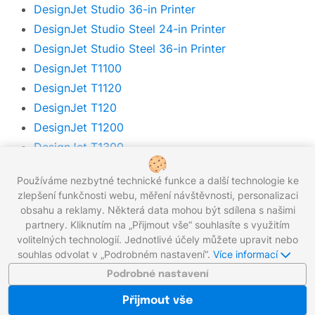
DesignJet Studio 36-in Printer
DesignJet Studio Steel 24-in Printer
DesignJet Studio Steel 36-in Printer
DesignJet T1100
DesignJet T1120
DesignJet T120
DesignJet T1200
DesignJet T1300
DesignJet T1300ps
Používáme nezbytné technické funkce a další technologie ke
DesignJet T1500 PostScript ePrinter
zlepšení funkčnosti webu, měření návštěvnosti, personalizaci
DesignJet T1500 ePrinter
obsahu a reklamy. Některá data mohou být sdílena s našimi
DesignJet T1600
partnery. Kliknutím na „Přijmout vše“ souhlasíte s využitím
volitelných technologií. Jednotlivé účely můžete upravit nebo
DesignJet T1600dr
souhlas odvolat v „Podrobném nastavení“.
Více informací
DesignJet T1700
Podrobné nastavení
DesignJet T1700 PostScript
Přijmout vše
DesignJet T1700dr