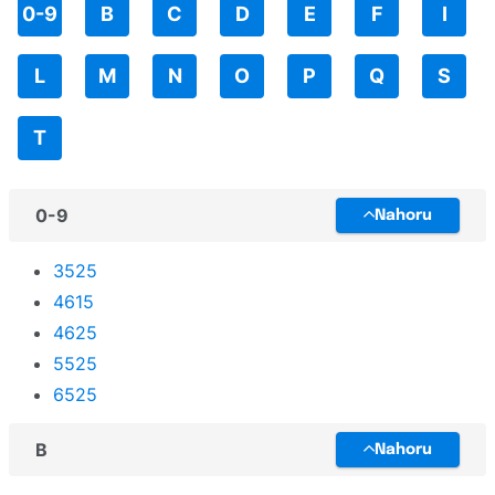
0-9
B
C
D
E
F
I
TallyGenicom
QUIETJET
Toshiba
L
M
N
O
P
Q
S
Smart Tank
Triumph-Adler
T
UPrint
Unassigned
0-9
Nahoru
Utax
Xerox
3525
4615
Zebra
4625
5525
6525
B
Nahoru