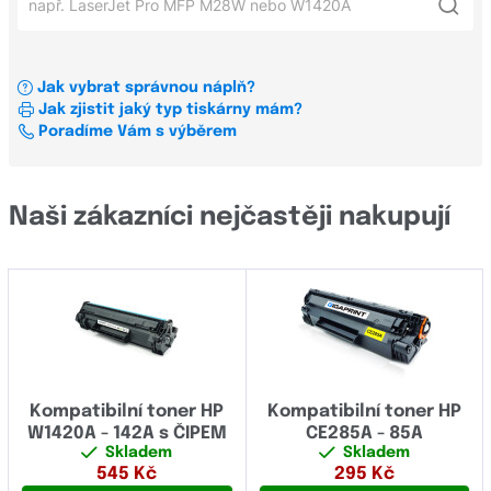
Xerox
HP LaserJet P1102
CM
OKI
HP Laser MFP 135w
Color Copier
Jak vybrat správnou náplň?
Konfigurátor štítků a pásek pro tiskárny štítků
HP LaserJet M1132 mfp
Jak zjistit jaký typ tiskárny mám?
Color InkJet
Všechni výrobci
Poradíme Vám s výběrem
HP LaserJet 1020
Color Laser
HP LaserJet 1018
Všechny řady
Brady
Naši zákazníci nejčastěji nakupují
Brother
BP
Canon
Business InkJet
Casio
CM
Dell
Color Copier
Develop
Kompatibilní toner HP
Kompatibilní toner HP
Color InkJet
W1420A - 142A s ČIPEM
CE285A - 85A
Dymo
Skladem
Skladem
Color Laser
545
Kč
295
Kč
Epson