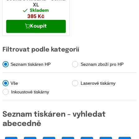
OCÉ
XL
Laser
Skladem
OKI
385
Kč
LaserJet
Olivetti
Koupit
LaserJet Enterprise
Panasonic
LaserJet Pro
Pantum
Filtrovat podle kategorií
LaserJet Tank
Papyrus
Seznam tiskáren HP
Seznam zboží pro HP
MOPIER
Philips
Neverstop
Vše
Laserové tiskárny
Printronix
OfficeJet
Inkoustové tiskárny
Ricoh
PSC
Samsung
Seznam tiskáren - vyhledat
PageWide
Sharp
abecedně
Photosmart
Star Micronics
Professional