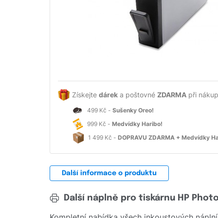
Získejte
dárek
a poštovné
ZDARMA
při nákup
499 Kč -
Sušenky Oreo!
999 Kč -
Medvídky Haribo!
1 499 Kč -
DOPRAVU ZDARMA + Medvídky Ha
Další informace o produktu
Další náplně pro tiskárnu HP Phot
Kompletní nabídka všech inkoustových náplní