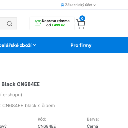
Zákaznický účet
0
Doprava zdarma
od
1 499 Kč
celářské zboží
Pro firmy
L Black CN684EE
 e-shopu)
ck CN684EE black s čipem
Kód:
Barva:
Nový
CN684EE
Černá