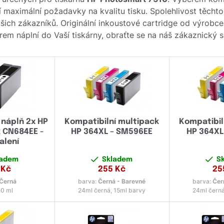
cí maximální požadavky na kvalitu tisku. Spolehlivost těcht
ch zákazníků. Originální inkoustové cartridge od výrobc
ěrem náplní do Vaší tiskárny, obraťte se na náš zákaznický
 náplň 2x HP
Kompatibilní multipack
Kompatibil
k CN684EE -
HP 364XL – SM596EE
HP 364XL
alení
ladem
Skladem
S
Kč
255
Kč
25
Černá
barva:
Černá - Barevné
barva:
Čer
.0 ml
24ml černá, 15ml barvy
24ml černá