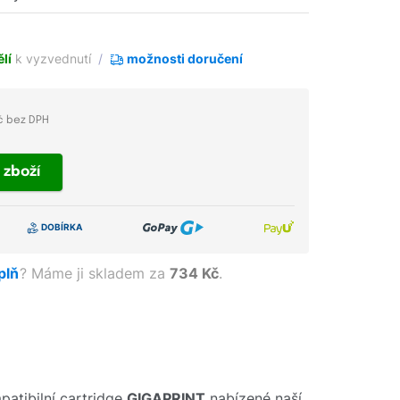
lí
k vyzvednutí
možnosti doručení
č bez DPH
t
zboží
aplň
?
Máme ji skladem za
734 Kč
.
atibilní cartridge
GIGAPRINT
nabízené naší