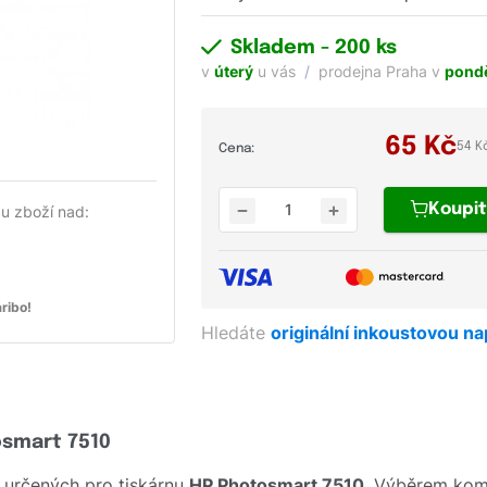
Skladem
- 200 ks
v
úterý
u vás
prodejna Praha v
pondě
65
Kč
54 K
Cena:
Koupi
u zboží nad:
ribo!
Hledáte
originální inkoustovou n
osmart 7510
 určených pro tiskárnu
HP Photosmart 7510
. Výběrem komp