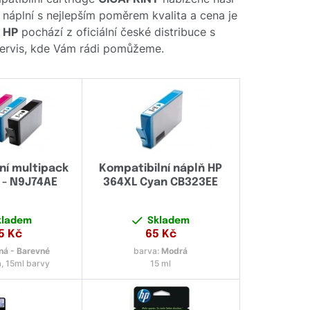
o náplní s nejlepším poměrem kvalita a cena je
e
HP
pochází z oficiální české distribuce s
 servis, kde Vám rádi pomůžeme.
ní multipack
Kompatibilní náplň HP
 - N9J74AE
364XL Cyan CB323EE
kladem
Skladem
5
Kč
65
Kč
ná - Barevné
barva:
Modrá
, 15ml barvy
15 ml