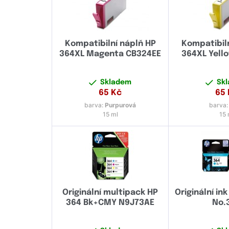
Kompatibilní náplň HP
Kompatibil
364XL Magenta CB324EE
364XL Yell
Skladem
Sk
65
Kč
65
barva:
Purpurová
barva
15 ml
15 
Originální multipack HP
Originální in
364 Bk+CMY N9J73AE
No.