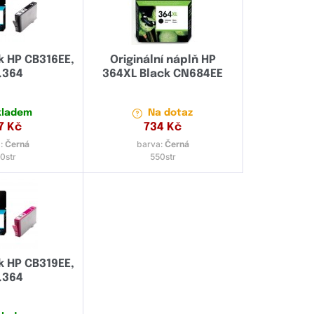
nk HP CB316EE,
Originální náplň HP
.364
364XL Black CN684EE
kladem
Na dotaz
7
Kč
734
Kč
:
Černá
barva:
Černá
0str
550str
nk HP CB319EE,
.364