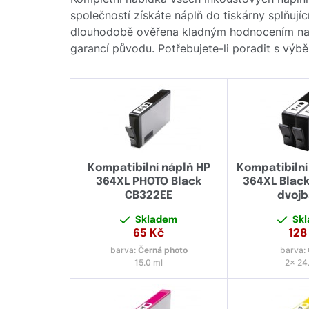
společností získáte náplň do tiskárny splňují
dlouhodobě ověřena kladným hodnocením naši
garancí původu. Potřebujete-li poradit s výb
Kompatibilní náplň HP
Kompatibilní
364XL PHOTO Black
364XL Blac
CB322EE
dvojb
Skladem
Sk
65
Kč
128
barva:
Černá photo
barva:
15.0 ml
2x 24