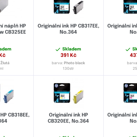
ní náplň HP
Originální ink HP CB317EE,
Originální i
ow CB325EE
No.364
No
ladem
Skladem
S
Kč
391
Kč
43
:
Žlutá
barva:
Photo black
barva
ml
130str
25
k HP CB318EE,
Originální ink HP
Originální i
364
CB320EE, No.364
No