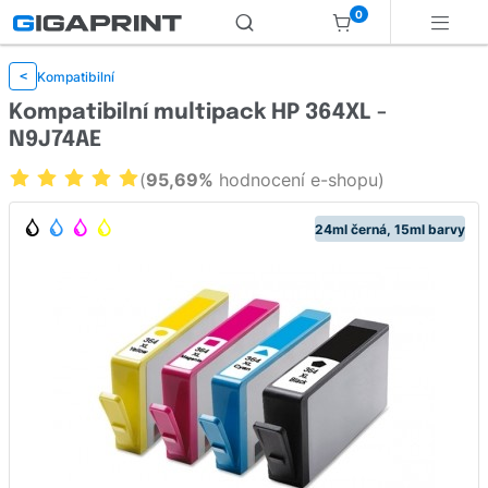
0
Kompatibilní
<
Kompatibilní multipack HP 364XL -
N9J74AE
(
95,69%
hodnocení e-shopu)
24ml černá, 15ml barvy