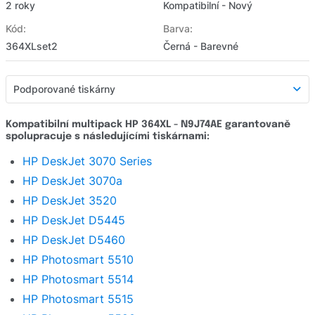
2 roky
Kompatibilní - Nový
Kód:
Barva:
364XLset2
Černá - Barevné
Podporované tiskárny
Podporované tiskárny
Kompatibilní multipack HP 364XL - N9J74AE garantovaně
spolupracuje s následujícími tiskárnami:
Detailní popis
HP DeskJet 3070 Series
Hodnocení e-shopu
HP DeskJet 3070a
Zeptat se
HP DeskJet 3520
HP DeskJet D5445
HP DeskJet D5460
HP Photosmart 5510
HP Photosmart 5514
HP Photosmart 5515