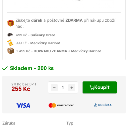
Získejte
dárek
a poštovné
ZDARMA
při nákupu zboží
nad:
499 Kč -
Sušenky Oreo!
999 Kč -
Medvídky Haribo!
1 499 Kč -
DOPRAVU ZDARMA + Medvídky Haribo!
Skladem
- 200 ks
211 Kč bez DPH
Koupit
255
Kč
Záruka:
Typ: