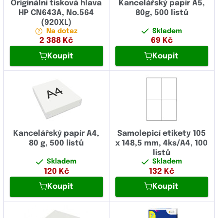
Originální tisková hlava
Kancelářský papír A5,
HP CN643A, No.564
80g, 500 listů
(920XL)
Na dotaz
Skladem
2 388
Kč
69
Kč
Koupit
Koupit
Kancelářský papír A4,
Samolepicí etikety 105
80 g, 500 listů
x 148,5 mm, 4ks/A4, 100
listů
Skladem
Skladem
120
Kč
132
Kč
Koupit
Koupit