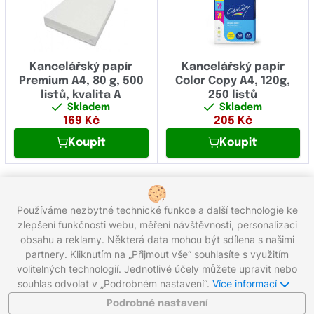
Kancelářský papír
Kancelářský papír
Premium A4, 80 g, 500
Color Copy A4, 120g,
listů, kvalita A
250 listů
Skladem
Skladem
169
Kč
205
Kč
Koupit
Koupit
1
2
Používáme nezbytné technické funkce a další technologie ke
Celkem 28 produktů
zlepšení funkčnosti webu, měření návštěvnosti, personalizaci
obsahu a reklamy. Některá data mohou být sdílena s našimi
partnery. Kliknutím na „Přijmout vše“ souhlasíte s využitím
Zavolejte nám zdarma:
800 203 100
volitelných technologií. Jednotlivé účely můžete upravit nebo
Pracovní dny 8:00 - 17:00
souhlas odvolat v „Podrobném nastavení“.
Více informací
Napište nám:
info@gigaprint.cz
©2026 gigaprint.cz
Podrobné nastavení