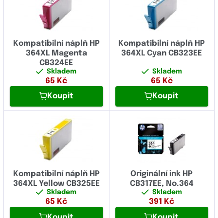
Kompatibilní náplň HP
Kompatibilní náplň HP
364XL Magenta
364XL Cyan CB323EE
CB324EE
Skladem
Skladem
65
Kč
65
Kč
Koupit
Koupit
Kompatibilní náplň HP
Originální ink HP
364XL Yellow CB325EE
CB317EE, No.364
Skladem
Skladem
65
Kč
391
Kč
Koupit
Koupit