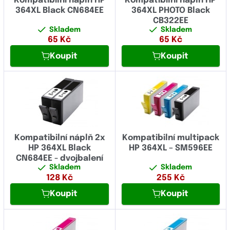
Kompatibilní náplň HP
Kompatibilní náplň HP
364XL Black CN684EE
364XL PHOTO Black
CB322EE
Skladem
Skladem
65
Kč
65
Kč
Koupit
Koupit
Kompatibilní náplň 2x
Kompatibilní multipack
HP 364XL Black
HP 364XL – SM596EE
CN684EE - dvojbalení
Skladem
Skladem
128
Kč
255
Kč
Koupit
Koupit