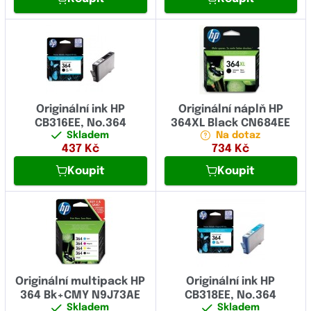
Originální ink HP
Originální náplň HP
CB316EE, No.364
364XL Black CN684EE
Skladem
Na dotaz
437
Kč
734
Kč
Koupit
Koupit
Originální multipack HP
Originální ink HP
364 Bk+CMY N9J73AE
CB318EE, No.364
Skladem
Skladem