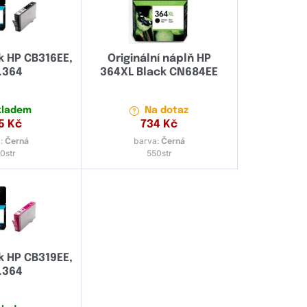
nk HP CB316EE,
Originální náplň HP
.364
364XL Black CN684EE
kladem
Na dotaz
5
Kč
734
Kč
:
Černá
barva:
Černá
0str
550str
nk HP CB319EE,
.364