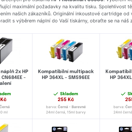
lňující maximální požadavky na kvalitu tisku. Spolehlivost 
ním našich zákazníků. Originální inkoustové cartridge od
poradit s výběrem náplní do Vaší tiskárny, obraťte se na ná
 náplň 2x HP
Kompatibilní multipack
Kompatibil
k CN684EE -
HP 364XL – SM596EE
HP 364XL
alení
ladem
Skladem
S
Kč
255
Kč
25
Černá
barva:
Černá - Barevné
barva:
Čer
.0 ml
24ml černá, 15ml barvy
24ml černá