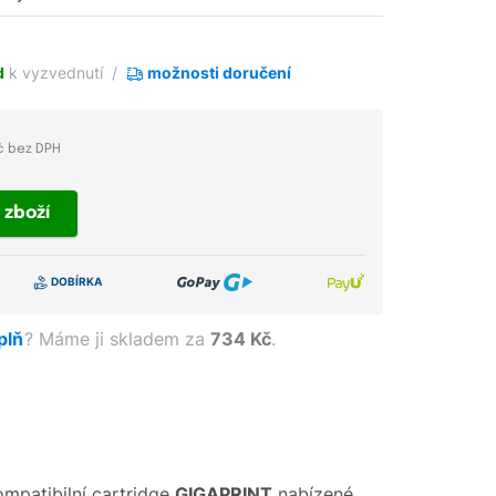
d
k vyzvednutí
možnosti doručení
č bez DPH
t
zboží
aplň
?
Máme ji skladem za
734 Kč
.
mpatibilní cartridge
GIGAPRINT
nabízené