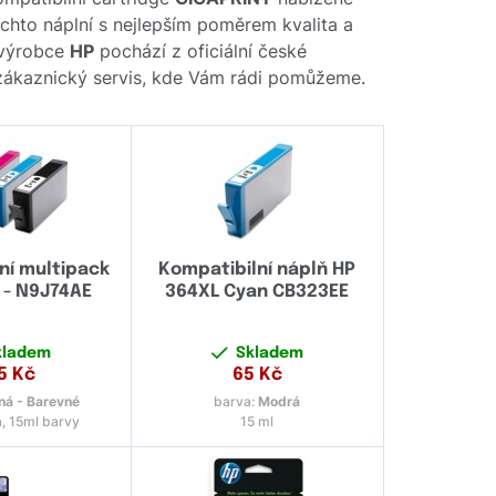
těchto náplní s nejlepším poměrem kvalita a
 výrobce
HP
pochází z oficiální české
š zákaznický servis, kde Vám rádi pomůžeme.
ní multipack
Kompatibilní náplň HP
 - N9J74AE
364XL Cyan CB323EE
kladem
Skladem
5
Kč
65
Kč
ná - Barevné
barva:
Modrá
, 15ml barvy
15 ml