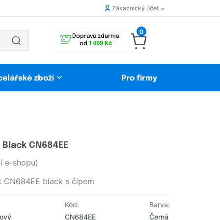
Zákaznický účet
0
Doprava zdarma
od
1 499 Kč
celářské zboží
Pro firmy
L Black CN684EE
 e-shopu)
ck CN684EE black s čipem
Kód:
Barva:
Nový
CN684EE
Černá