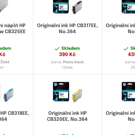
ní náplň HP
Originální ink HP CB317EE,
Originální i
ow CB325EE
No.364
No
ladem
Skladem
S
Kč
390
Kč
43
:
Žlutá
barva:
Photo black
barva
ml
130str
25
k HP CB318EE,
Originální ink HP
Originální i
364
CB320EE, No.364
No