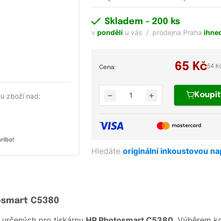
Skladem
- 200 ks
v
pondělí
u vás
prodejna Praha
ihne
65
Kč
54 K
Cena:
Koupi
u zboží nad:
ribo!
Hledáte
originální inkoustovou n
tosmart C5380
 určených pro tiskárnu
HP Photosmart C5380
. Výběrem ko