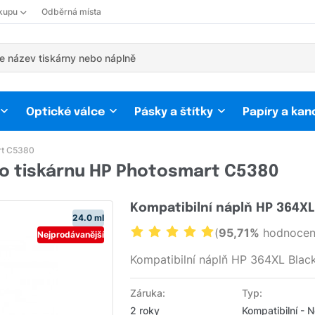
kupu
Odběrná místa
Optické válce
Pásky a štítky
Papíry a kan
rt C5380
ro tiskárnu HP Photosmart C5380
Kompatibilní náplň HP 364X
24.0 ml
(
95,71%
hodnocení
Nejprodávanější
Kompatibilní náplň HP 364XL Bla
Záruka:
Typ:
2 roky
Kompatibilní - 