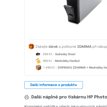
Získejte
dárek
a poštovné
ZDARMA
při nákup
499 Kč -
Sušenky Oreo!
999 Kč -
Medvídky Haribo!
1 499 Kč -
DOPRAVU ZDARMA + Medvídky Ha
Další informace o produktu
Další náplně pro tiskárnu HP Pho
Kompletní nabídka všech inkoustových náplní