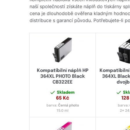
naší společností získáte náplň do tiskárny sp
cena je dlouhodobě ověřena kladným hodnoce
distribuce s garancí původu. Potřebujete-li 
Kompatibilní náplň HP
Kompatibilní
364XL PHOTO Black
364XL Blac
CB322EE
dvojb
Skladem
Sk
65
Kč
128
barva:
Černá photo
barva:
15.0 ml
2x 24