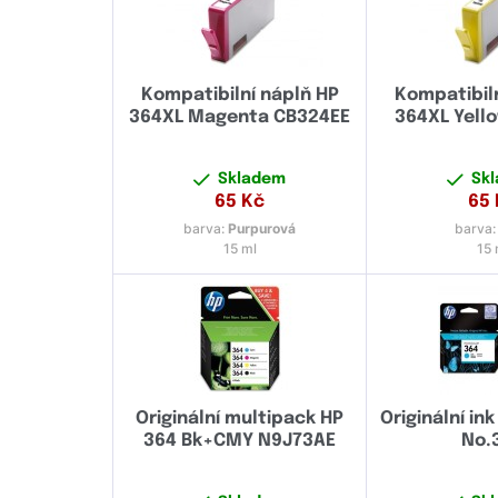
Kompatibilní náplň HP
Kompatibil
364XL Magenta CB324EE
364XL Yell
Skladem
Sk
65
Kč
65
barva:
Purpurová
barva
15 ml
15 
Originální multipack HP
Originální in
364 Bk+CMY N9J73AE
No.