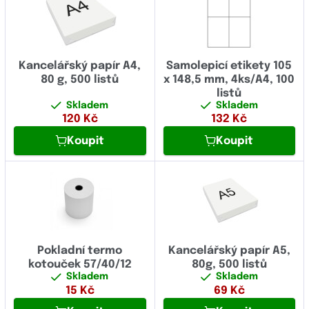
Tabelační papír (traktorový papír)
Kancelářský papír A4,
Samolepicí etikety 105
80 g, 500 listů
x 148,5 mm, 4ks/A4, 100
listů
Skladem
Skladem
120
Kč
132
Kč
Koupit
Koupit
Pokladní termo
Kancelářský papír A5,
kotouček 57/40/12
80g, 500 listů
Skladem
Skladem
15
Kč
69
Kč