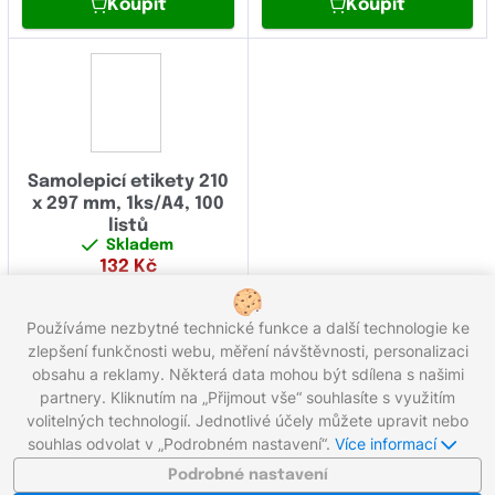
Koupit
Koupit
Samolepicí etikety 210
x 297 mm, 1ks/A4, 100
listů
Skladem
132
Kč
Koupit
Používáme nezbytné technické funkce a další technologie ke
zlepšení funkčnosti webu, měření návštěvnosti, personalizaci
obsahu a reklamy. Některá data mohou být sdílena s našimi
partnery. Kliknutím na „Přijmout vše“ souhlasíte s využitím
Zavolejte nám zdarma:
800 203 100
volitelných technologií. Jednotlivé účely můžete upravit nebo
Pracovní dny 8:00 - 17:00
souhlas odvolat v „Podrobném nastavení“.
Více informací
Napište nám:
info@gigaprint.cz
©2026 gigaprint.cz
Podrobné nastavení