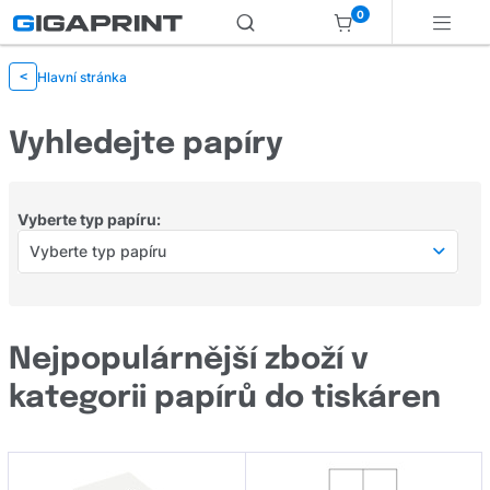
0
Hlavní stránka
<
Vyhledejte papíry
Vyberte typ papíru:
Vyberte typ papíru
Vyberte typ papíru
Samolepící etikety
Nejpopulárnější zboží v
Kancelářský
kategorii papírů do tiskáren
Foto papír
Kotoučky