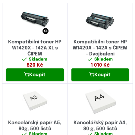
Kompatibilní toner HP
Kompatibilní toner HP
W1420X - 142A XL s
W1420A - 142A s ČIPEM
ČIPEM
- Dvojbalení
Skladem
Skladem
820
Kč
1 010
Kč
Koupit
Koupit
Kancelářský papír A5,
Kancelářský papír A4,
80g, 500 listů
80 g, 500 listů
Skladem
Skladem