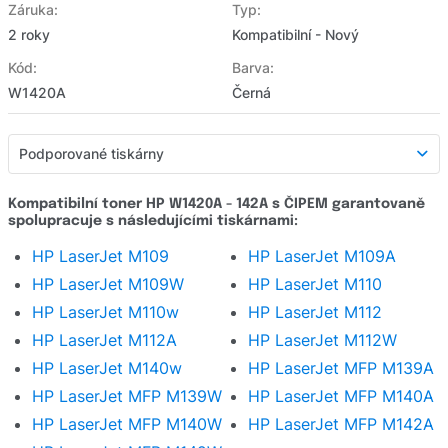
Záruka:
Typ:
2 roky
Kompatibilní - Nový
Kód:
Barva:
W1420A
Černá
Podporované tiskárny
Podporované tiskárny
Kompatibilní toner HP W1420A - 142A s ČIPEM garantovaně
spolupracuje s následujícími tiskárnami:
Detailní popis
HP LaserJet M109
HP LaserJet M109A
Hodnocení e-shopu
HP LaserJet M109W
HP LaserJet M110
Zeptat se
HP LaserJet M110w
HP LaserJet M112
HP LaserJet M112A
HP LaserJet M112W
HP LaserJet M140w
HP LaserJet MFP M139A
HP LaserJet MFP M139W
HP LaserJet MFP M140A
HP LaserJet MFP M140W
HP LaserJet MFP M142A