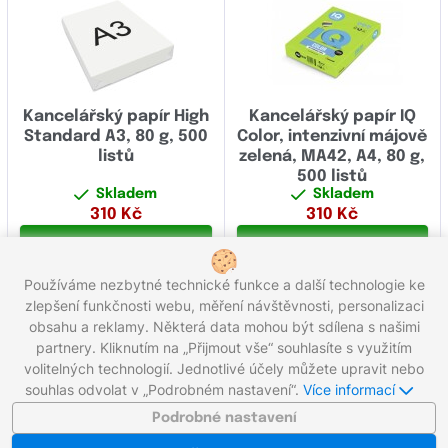
Kancelářský papír High
Kancelářský papír IQ
Standard A3, 80 g, 500
Color, intenzivní májově
listů
zelená, MA42, A4, 80 g,
500 listů
Skladem
Skladem
310
Kč
310
Kč
Koupit
Koupit
Používáme nezbytné technické funkce a další technologie ke
Celkem 12 produktů
zlepšení funkčnosti webu, měření návštěvnosti, personalizaci
obsahu a reklamy. Některá data mohou být sdílena s našimi
partnery. Kliknutím na „Přijmout vše“ souhlasíte s využitím
Zavolejte nám zdarma:
800 203 100
volitelných technologií. Jednotlivé účely můžete upravit nebo
Pracovní dny 8:00 - 17:00
souhlas odvolat v „Podrobném nastavení“.
Více informací
Napište nám:
info@gigaprint.cz
©2026 gigaprint.cz
Podrobné nastavení
Zobrazit klasickou verzi