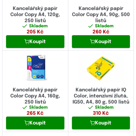
Kancelářský papír
Kancelářský papír
Color Copy A4, 120g,
Color Copy A4, 90g, 500
250 listů
listů
Skladem
Skladem
205
Kč
260
Kč
Koupit
Koupit
Kancelářský papír
Kancelářský papír IQ
Color Copy A4, 160g,
Color, intenzivní žlutá,
250 listů
IG50, A4, 80 g, 500 listů
Skladem
Skladem
265
Kč
310
Kč
Koupit
Koupit