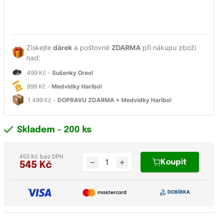
Získejte
dárek
a poštovné
ZDARMA
při nákupu zboží
nad:
499 Kč -
Sušenky Oreo!
999 Kč -
Medvídky Haribo!
1 499 Kč -
DOPRAVU ZDARMA + Medvídky Haribo!
Skladem
- 200 ks
450 Kč bez DPH
Koupit
545
Kč