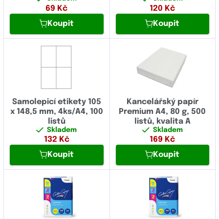
69
Kč
120
Kč
Koupit
Koupit
Samolepicí etikety 105
Kancelářský papír
x 148,5 mm, 4ks/A4, 100
Premium A4, 80 g, 500
listů
listů, kvalita A
Skladem
Skladem
132
Kč
169
Kč
Koupit
Koupit