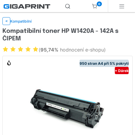
0
Kompatibilní
<
Kompatibilní toner HP W1420A - 142A s
ČIPEM
(
95,74%
hodnocení e-shopu)
950 stran A4 při 5% pokrytí
+ Dárek