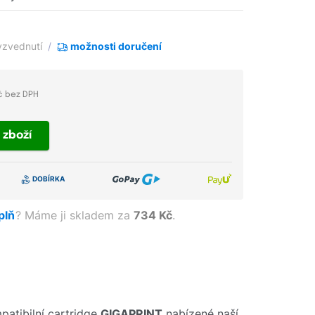
yzvednutí
možnosti doručení
č bez DPH
t
zboží
aplň
?
Máme ji skladem za
734 Kč
.
atibilní cartridge
GIGAPRINT
nabízené naší