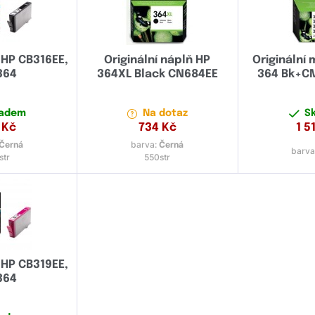
k HP CB316EE,
Originální náplň HP
Originální
364
364XL Black CN684EE
364 Bk+C
ladem
Na dotaz
S
Kč
734
Kč
1 5
Černá
barva:
Černá
barva
str
550str
k HP CB319EE,
364