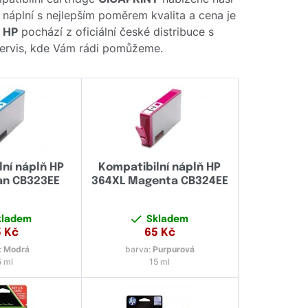
o náplní s nejlepším poměrem kvalita a cena je
e
HP
pochází z oficiální české distribuce s
 servis, kde Vám rádi pomůžeme.
ní náplň HP
Kompatibilní náplň HP
an CB323EE
364XL Magenta CB324EE
kladem
Skladem
5
Kč
65
Kč
:
Modrá
barva:
Purpurová
5 ml
15 ml