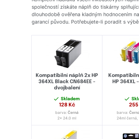
společností získáte náplň do tiskárny splňují
dlouhodobě ověřena kladným hodnocením naši
garancí původu. Potřebujete-li poradit s výb
Kompatibilní náplň 2x HP
Kompatibiln
364XL Black CN684EE -
HP 364XL 
dvojbalení
Skladem
Sk
128
Kč
255
barva:
Černá
barva:
Černá
2x 24.0 ml
24ml černá,