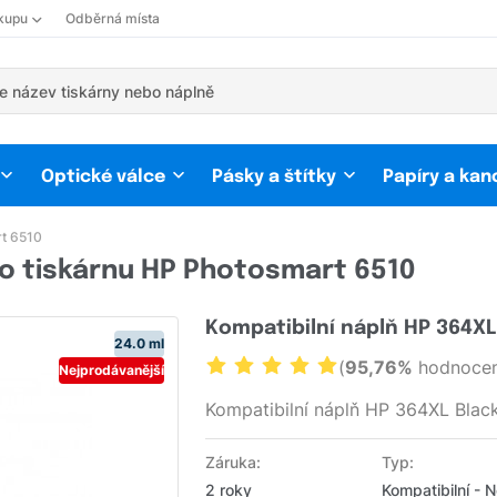
kupu
Odběrná místa
Optické válce
Pásky a štítky
Papíry a kan
t 6510
o tiskárnu HP Photosmart 6510
Kompatibilní náplň HP 364X
24.0 ml
(
95,76%
hodnocen
Nejprodávanější
Kompatibilní náplň HP 364XL Bla
Záruka:
Typ:
2 roky
Kompatibilní - 