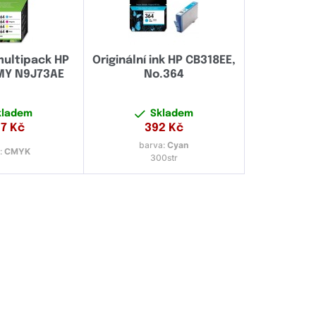
 multipack HP
Originální ink HP CB318EE,
MY N9J73AE
No.364
kladem
Skladem
17
Kč
392
Kč
barva:
Cyan
:
CMYK
300str