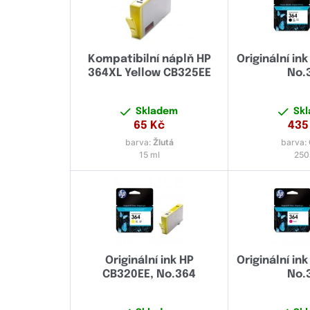
Kompatibilní náplň HP
Originální in
364XL Yellow CB325EE
No.
Skladem
Sk
65
Kč
435
barva:
Žlutá
barva:
15 ml
250
Originální ink HP
Originální in
CB320EE, No.364
No.