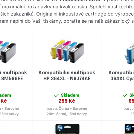
cí maximální požadavky na kvalitu tisku. Spolehlivost těcht
ch zákazníků. Originální inkoustové cartridge od výrobc
ěrem náplní do Vaší tiskárny, obraťte se na náš zákaznický
í multipack
Kompatibilní multipack
Kompatibil
– SM596EE
HP 364XL - N9J74AE
364XL Cy
ladem
Skladem
S
Kč
255
Kč
6
 - Barevné
barva:
Černá - Barevné
barva
 15ml barvy
24ml černá, 15ml barvy
1