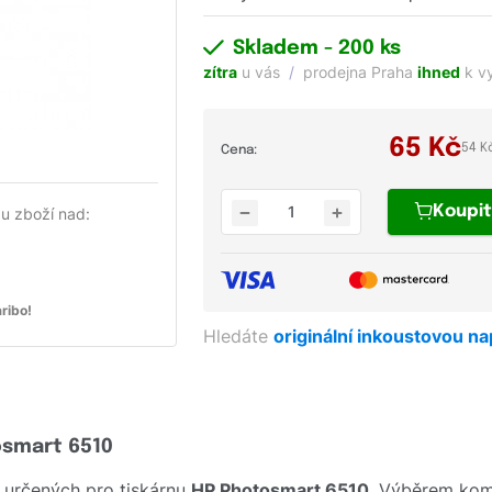
Skladem
- 200 ks
zítra
u vás
prodejna Praha
ihned
k v
65
Kč
54 K
Cena:
Koupi
u zboží nad:
ribo!
Hledáte
originální inkoustovou n
osmart 6510
 určených pro tiskárnu
HP Photosmart 6510
. Výběrem komp