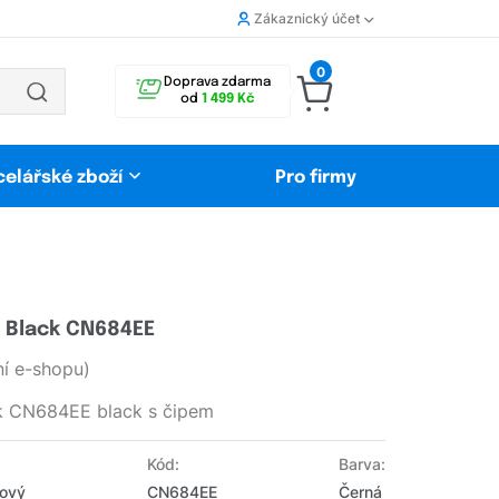
Zákaznický účet
0
Doprava zdarma
od
1 499 Kč
celářské zboží
Pro firmy
L Black CN684EE
í e-shopu)
ck CN684EE black s čipem
Kód:
Barva:
Nový
CN684EE
Černá