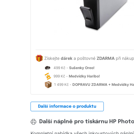
Získejte
dárek
a poštovné
ZDARMA
při nákup
499 Kč -
Sušenky Oreo!
999 Kč -
Medvídky Haribo!
1 499 Kč -
DOPRAVU ZDARMA + Medvídky Ha
Další informace o produktu
Další náplně pro tiskárnu HP Phot
Kompletní nabídka všech inkoustových náplní