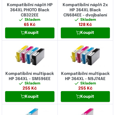
Kompatibilní náplň HP
Kompatibilní náplň 2x
364XL PHOTO Black
HP 364XL Black
CB322EE
CN684EE - dvojbalení
Skladem
Skladem
65
Kč
128
Kč
Koupit
Koupit
Kompatibilní multipack
Kompatibilní multipack
HP 364XL – SM596EE
HP 364XL - N9J74AE
Skladem
Skladem
255
Kč
255
Kč
Koupit
Koupit