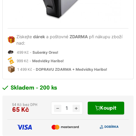
Získejte
dárek
a poštovné
ZDARMA
při nákupu zboží
nad:
499 Kč -
Sušenky Oreo!
999 Kč -
Medvídky Haribo!
1 499 Kč -
DOPRAVU ZDARMA + Medvídky Haribo!
Skladem
- 200 ks
54 Kč bez DPH
Koupit
65
Kč