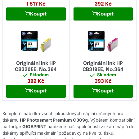
1 517
Kč
392
Kč
Koupit
Koupit
Originální ink HP
Originální ink HP
CB320EE, No.364
CB319EE, No.364
Skladem
Skladem
392
Kč
393
Kč
Koupit
Koupit
Kompletní nabídka všech inkoustových náplní určených pro
tiskárnu
HP Photosmart Premium C309g
. Výběrem kompatibilní
cartridge
GIGAPRINT
nabízené naší společností získáte náplň do
tiskárny splňující maximální požadavky na kvalitu tisku.