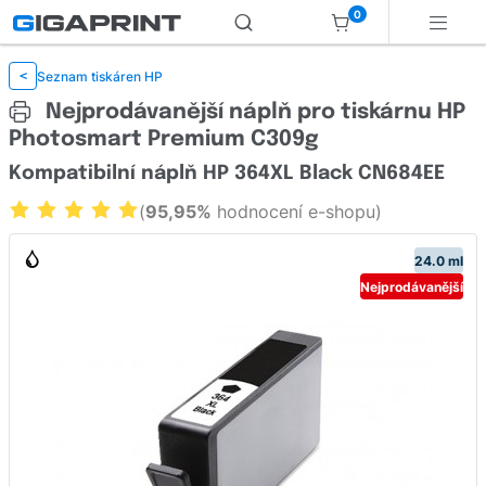
0
Seznam tiskáren HP
<
Nejprodávanější náplň pro tiskárnu HP
Photosmart Premium C309g
Kompatibilní náplň HP 364XL Black CN684EE
(
95,95%
hodnocení e-shopu)
24.0 ml
Nejprodávanější