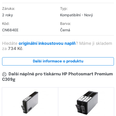
Záruka:
Typ:
2 roky
Kompatibilní - Nový
Kód:
Barva:
CN684EE
Černá
Hledáte
originální inkoustovou naplň
?
Máme ji skladem
za
734 Kč
.
Další informace o produktu
Další náplně pro tiskárnu HP Photosmart Premium
C309g