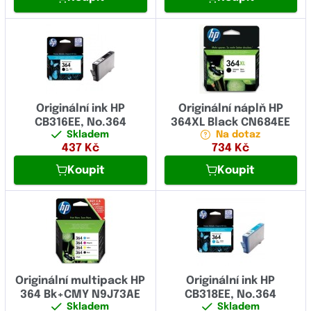
Originální ink HP
Originální náplň HP
CB316EE, No.364
364XL Black CN684EE
Skladem
Na dotaz
437
Kč
734
Kč
Koupit
Koupit
Originální multipack HP
Originální ink HP
364 Bk+CMY N9J73AE
CB318EE, No.364
Skladem
Skladem