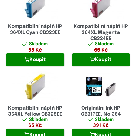
Kompatibilní náplň HP
Kompatibilní náplň HP
364XL Cyan CB323EE
364XL Magenta
CB324EE
Skladem
Skladem
65
Kč
65
Kč
Koupit
Koupit
Kompatibilní náplň HP
Originální ink HP
364XL Yellow CB325EE
CB317EE, No.364
Skladem
Skladem
65
Kč
391
Kč
Koupit
Koupit