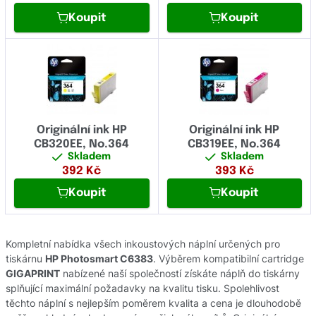
Koupit
Koupit
Originální ink HP
Originální ink HP
CB320EE, No.364
CB319EE, No.364
Skladem
Skladem
392
Kč
393
Kč
Koupit
Koupit
Kompletní nabídka všech inkoustových náplní určených pro
tiskárnu
HP Photosmart C6383
. Výběrem kompatibilní cartridge
GIGAPRINT
nabízené naší společností získáte náplň do tiskárny
splňující maximální požadavky na kvalitu tisku. Spolehlivost
těchto náplní s nejlepším poměrem kvalita a cena je dlouhodobě