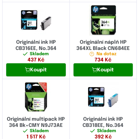
Originální ink HP
Originální náplň HP
CB316EE, No.364
364XL Black CN684EE
Skladem
Na dotaz
437
Kč
734
Kč
Koupit
Koupit
Originální multipack HP
Originální ink HP
364 Bk+CMY N9J73AE
CB318EE, No.364
Skladem
Skladem
1 517
Kč
392
Kč