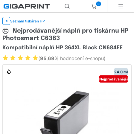
0
Seznam tiskáren HP
<
Nejprodávanější náplň pro tiskárnu HP
Photosmart C6383
Kompatibilní náplň HP 364XL Black CN684EE
(
95,69%
hodnocení e-shopu)
24.0 ml
Nejprodávanější