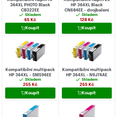
364XL PHOTO Black
HP 364XL Black
CB322EE
CN684EE - dvojbalení
Skladem
Skladem
65
Kč
128
Kč
Koupit
Koupit
Kompatibilní multipack
Kompatibilní multipack
HP 364XL – SM596EE
HP 364XL - N9J74AE
Skladem
Skladem
255
Kč
255
Kč
Koupit
Koupit