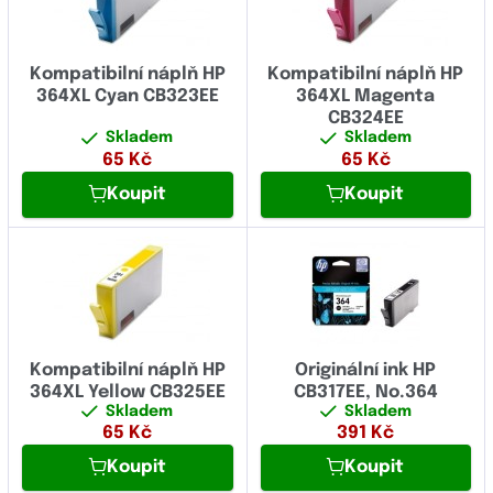
Kompatibilní náplň HP
Kompatibilní náplň HP
364XL Cyan CB323EE
364XL Magenta
CB324EE
Skladem
Skladem
65
Kč
65
Kč
Koupit
Koupit
Kompatibilní náplň HP
Originální ink HP
364XL Yellow CB325EE
CB317EE, No.364
Skladem
Skladem
65
Kč
391
Kč
Koupit
Koupit