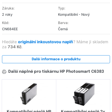
Záruka:
Typ:
2 roky
Kompatibilní - Nový
Kód:
Barva:
CN684EE
Černá
Hledáte
originální inkoustovou naplň
?
Máme ji skladem
za
734 Kč
.
Další informace o produktu
Další náplně pro tiskárnu HP Photosmart C6383
Kompatibilní náplň HP
Kompatibilní náplň 2x