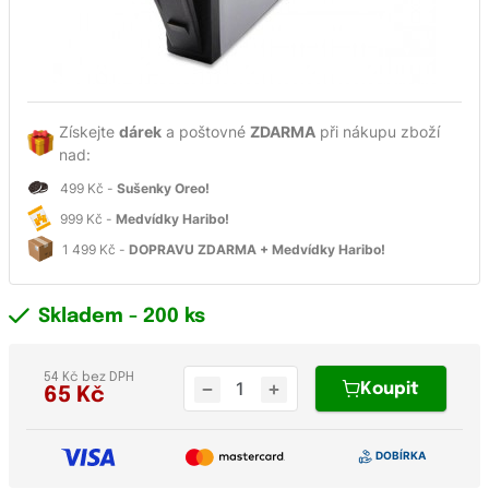
Získejte
dárek
a poštovné
ZDARMA
při nákupu zboží
nad:
499 Kč -
Sušenky Oreo!
999 Kč -
Medvídky Haribo!
1 499 Kč -
DOPRAVU ZDARMA + Medvídky Haribo!
Skladem
- 200 ks
54 Kč bez DPH
Koupit
65
Kč