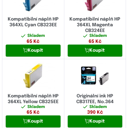
Kompatibilní náplň HP
Kompatibilní náplň HP
364XL Cyan CB323EE
364XL Magenta
CB324EE
Skladem
Skladem
65
Kč
65
Kč
Koupit
Koupit
Kompatibilní náplň HP
Originální ink HP
364XL Yellow CB325EE
CB317EE, No.364
Skladem
Skladem
65
Kč
390
Kč
Koupit
Koupit