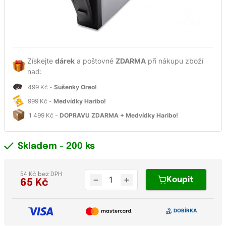
Získejte
dárek
a poštovné
ZDARMA
při nákupu zboží
nad:
499 Kč -
Sušenky Oreo!
999 Kč -
Medvídky Haribo!
1 499 Kč -
DOPRAVU ZDARMA + Medvídky Haribo!
Skladem
- 200 ks
54 Kč bez DPH
Koupit
65
Kč