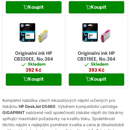
Koupit
Koupit
Originální ink HP
Originální ink HP
CB320EE, No.364
CB319EE, No.364
Skladem
Skladem
392
Kč
393
Kč
Koupit
Koupit
Kompletní nabídka všech inkoustových náplní určených pro
tiskárnu
HP DeskJet D5460
. Výběrem kompatibilní cartridge
GIGAPRINT
nabízené naší společností získáte náplň do tiskárny
splňující maximální požadavky na kvalitu tisku. Spolehlivost
těchto náplní s nejlepším poměrem kvalita a cena je dlouhodobě