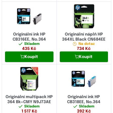
Originální ink HP
Originální náplň HP
CB316EE, No.364
364XL Black CN684EE
Skladem
Na dotaz
435
Kč
734
Kč
Koupit
Koupit
Originální multipack HP
Originální ink HP
364 Bk+CMY N9J73AE
CB318EE, No.364
Skladem
Skladem
1 517
Kč
392
Kč