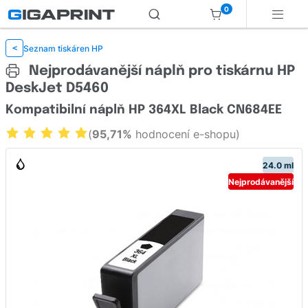
0
Seznam tiskáren HP
<
Nejprodávanější náplň pro tiskárnu HP
DeskJet D5460
Kompatibilní náplň HP 364XL Black CN684EE
(
95,71%
hodnocení e-shopu)
24.0 ml
Nejprodávanější