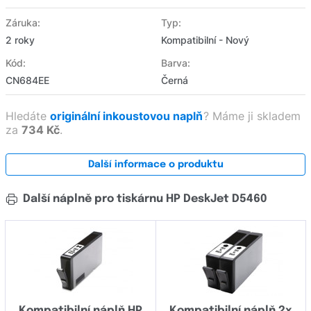
Záruka:
Typ:
2 roky
Kompatibilní - Nový
Kód:
Barva:
CN684EE
Černá
Hledáte
originální inkoustovou naplň
?
Máme ji skladem
za
734 Kč
.
Další informace o produktu
Další náplně pro tiskárnu HP DeskJet D5460
Kompatibilní náplň HP
Kompatibilní náplň 2x