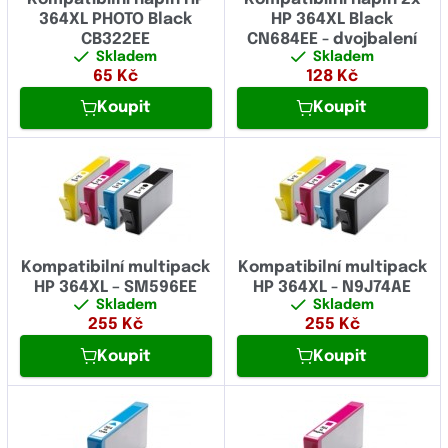
364XL PHOTO Black
HP 364XL Black
CB322EE
CN684EE - dvojbalení
Skladem
Skladem
65
Kč
128
Kč
Koupit
Koupit
Kompatibilní multipack
Kompatibilní multipack
HP 364XL – SM596EE
HP 364XL - N9J74AE
Skladem
Skladem
255
Kč
255
Kč
Koupit
Koupit