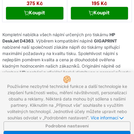
375
Kč
195
Kč
Koupit
Koupit
Kompletní nabídka všech náplní určených pro tiskárnu
HP
DeskJet D4363
. Výběrem kompatibilní náplně
GIGAPRINT
nabízené naší společností získáte náplň do tiskárny splňující
maximální požadavky na kvalitu tisku. Spolehlivost náplní s
nejlepším poměrem kvalita a cena je dlouhodobě ověřena
kladným hodnocením našich zákazníků. Originální náplně od
výrobce
HP
pochází z oficiální české distribuce s garancí původu.
Potřebujete-li poradit s výběrem náplní do Vaší tiskárny, obraťte
se na náš zákaznický servis, kde Vám rádi pomůžeme.
Používáme nezbytné technické funkce a další technologie ke
zlepšení funkčnosti webu, měření návštěvnosti, personalizaci
obsahu a reklamy. Některá data mohou být sdílena s našimi
partnery. Kliknutím na „Přijmout vše“ souhlasíte s využitím
Zavolejte nám zdarma:
800 203 100
volitelných technologií. Jednotlivé účely můžete upravit nebo
Pracovní dny 8:00 - 17:00
souhlas odvolat v „Podrobném nastavení“.
Více informací
Napište nám:
info@gigaprint.cz
©2026 gigaprint.cz
Podrobné nastavení
Zobrazit klasickou verzi