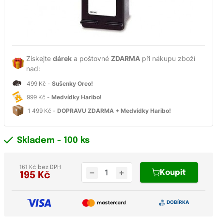
Získejte
dárek
a poštovné
ZDARMA
při nákupu zboží
nad:
499 Kč -
Sušenky Oreo!
999 Kč -
Medvídky Haribo!
1 499 Kč -
DOPRAVU ZDARMA + Medvídky Haribo!
Skladem
- 100 ks
161 Kč bez DPH
Koupit
195
Kč