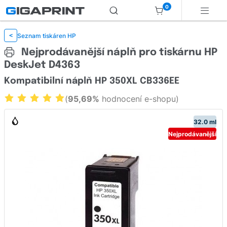
0
Seznam tiskáren HP
<
Nejprodávanější náplň pro tiskárnu HP
DeskJet D4363
Kompatibilní náplň HP 350XL CB336EE
(
95,69%
hodnocení e-shopu)
32.0 ml
Nejprodávanější