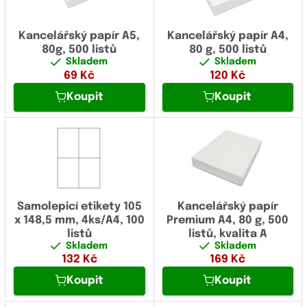
Kancelářský papír A5,
Kancelářský papír A4,
80g, 500 listů
80 g, 500 listů
Skladem
Skladem
69
Kč
120
Kč
Koupit
Koupit
Samolepicí etikety 105
Kancelářský papír
x 148,5 mm, 4ks/A4, 100
Premium A4, 80 g, 500
listů
listů, kvalita A
Skladem
Skladem
132
Kč
169
Kč
Koupit
Koupit