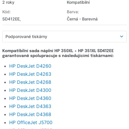
2 roky
Kompatibilní
Kód:
Barva:
SD412EE,
Černá - Barevná
Podporované tiskárny
Podporované tiskárny
Kompatibilní sada náplní HP 350XL + HP 351XL SD412EE
garantovaně spolupracuje s následujícími tiskárnami:
Detailní popis
HP DeskJet D4260
Hodnocení e-shopu
HP DeskJet D4263
Zeptat se
HP DeskJet D4268
HP DeskJet D4300
HP DeskJet D4360
HP DeskJet D4363
HP DeskJet D4368
HP OfficeJet J5700