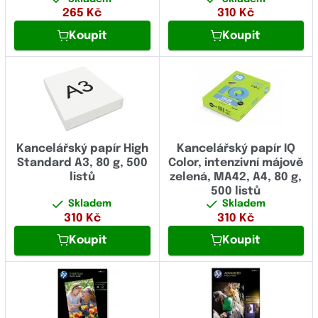
265
Kč
310
Kč
Koupit
Koupit
Kancelářský papír High
Kancelářský papír IQ
Standard A3, 80 g, 500
Color, intenzivní májově
listů
zelená, MA42, A4, 80 g,
500 listů
Skladem
Skladem
310
Kč
310
Kč
Koupit
Koupit