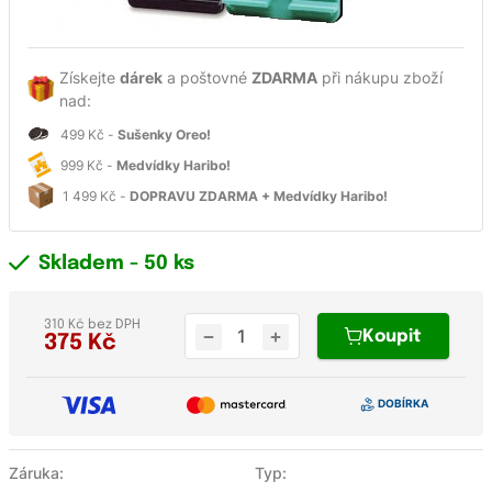
Získejte
dárek
a poštovné
ZDARMA
při nákupu zboží
nad:
499 Kč -
Sušenky Oreo!
999 Kč -
Medvídky Haribo!
1 499 Kč -
DOPRAVU ZDARMA + Medvídky Haribo!
Skladem
- 50 ks
310 Kč bez DPH
Koupit
375
Kč
Záruka:
Typ: