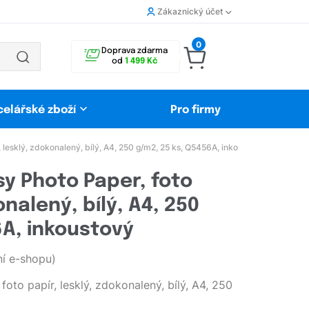
Zákaznický účet
0
Doprava zdarma
od
1 499 Kč
celářské zboží
Pro firmy
 lesklý, zdokonalený, bílý, A4, 250 g/m2, 25 ks, Q5456A, inkoustový
y Photo Paper, foto
onalený, bílý, A4, 250
6A, inkoustový
í e-shopu)
to papír, lesklý, zdokonalený, bílý, A4, 250