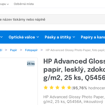
kupu
Odběrná místa
Optické válce
Pásky a štítky
Papíry a kan
ží
Papír
Fotopapír
HP Advanced Glossy Photo Paper, foto papír,
HP Advanced Gloss
25 ks
papír, lesklý, zdok
g/m2, 25 ks, Q545
(
95,76%
hodnocen
HP Advanced Glossy Photo Paper, fo
g/m2, 25 ks, Q5456A, inkoustový