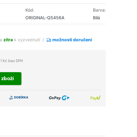
Kód:
Barva:
ORIGINAL-Q5456A
Bílá
ha
zítra
k vyzvednutí
možnosti doručení
1 Kč bez DPH
t
zboží