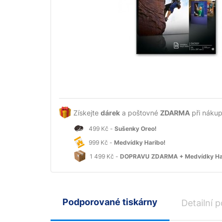
Získejte
dárek
a poštovné
ZDARMA
při nákup
499 Kč -
Sušenky Oreo!
999 Kč -
Medvídky Haribo!
1 499 Kč -
DOPRAVU ZDARMA + Medvídky Ha
Podporované tiskárny
Detailní p