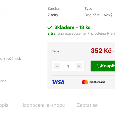
Záruka:
Typ:
2 roky
Originální - Nový
Skladem
- 18 ks
zítra
ráno expedujeme
prodejna Pra
352
Kč
29
Cena:
u zboží nad:
Koupi
ribo!
opis
Hodnocení e-shopu
Zeptat se