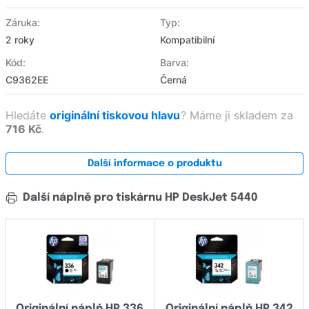
Záruka:
Typ:
2 roky
Kompatibilní
Kód:
Barva:
C9362EE
Černá
Hledáte
originální tiskovou hlavu
?
Máme ji skladem za
716 Kč
.
Další informace o produktu
Další náplně pro tiskárnu HP DeskJet 5440
Originální náplň HP 336
Originální náplň HP 342