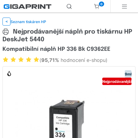
0
Seznam tiskáren HP
<
Nejprodávanější náplň pro tiskárnu HP
DeskJet 5440
Kompatibilní náplň HP 336 Bk C9362EE
(
95,71%
hodnocení e-shopu)
9ml
Nejprodávanější