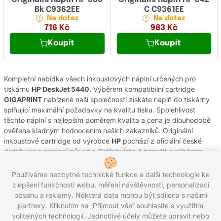
Bk C9362EE
C C9361EE
Na dotaz
Na dotaz
716
Kč
983
Kč
Koupit
Koupit
Kompletní nabídka všech inkoustových náplní určených pro
tiskárnu
HP DeskJet 5440
. Výběrem kompatibilní cartridge
GIGAPRINT
nabízené naší společností získáte náplň do tiskárny
splňující maximální požadavky na kvalitu tisku. Spolehlivost
těchto náplní s nejlepším poměrem kvalita a cena je dlouhodobě
ověřena kladným hodnocením našich zákazníků. Originální
inkoustové cartridge od výrobce
HP
pochází z oficiální české
distribuce s garancí původu. Potřebujete-li poradit s výběrem
náplní do Vaší tiskárny, obraťte se na náš zákaznický servis, kde
Vám rádi pomůžeme.
Používáme nezbytné technické funkce a další technologie ke
zlepšení funkčnosti webu, měření návštěvnosti, personalizaci
obsahu a reklamy. Některá data mohou být sdílena s našimi
partnery. Kliknutím na „Přijmout vše“ souhlasíte s využitím
Zavolejte nám zdarma:
800 203 100
volitelných technologií. Jednotlivé účely můžete upravit nebo