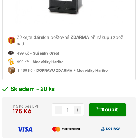
Získejte
dárek
a poštovné
ZDARMA
při nákupu zboží
nad:
499 Kč -
Sušenky Oreo!
999 Kč -
Medvídky Haribo!
1 499 Kč -
DOPRAVU ZDARMA + Medvídky Haribo!
Skladem
- 20 ks
145 Kč bez DPH
Koupit
175
Kč