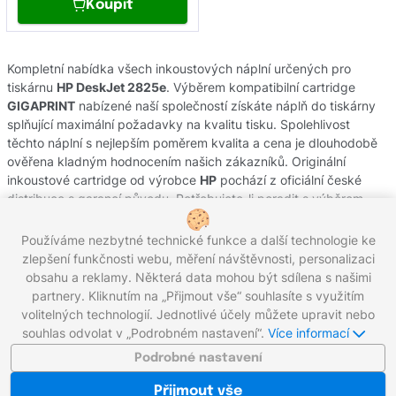
Koupit
Kompletní nabídka všech inkoustových náplní určených pro
tiskárnu
HP DeskJet 2825e
. Výběrem kompatibilní cartridge
GIGAPRINT
nabízené naší společností získáte náplň do tiskárny
splňující maximální požadavky na kvalitu tisku. Spolehlivost
těchto náplní s nejlepším poměrem kvalita a cena je dlouhodobě
ověřena kladným hodnocením našich zákazníků. Originální
inkoustové cartridge od výrobce
HP
pochází z oficiální české
distribuce s garancí původu. Potřebujete-li poradit s výběrem
náplní do Vaší tiskárny, obraťte se na náš zákaznický servis, kde
Vám rádi pomůžeme.
Používáme nezbytné technické funkce a další technologie ke
zlepšení funkčnosti webu, měření návštěvnosti, personalizaci
obsahu a reklamy. Některá data mohou být sdílena s našimi
partnery. Kliknutím na „Přijmout vše“ souhlasíte s využitím
Zavolejte nám zdarma:
800 203 100
volitelných technologií. Jednotlivé účely můžete upravit nebo
Pracovní dny 8:00 - 17:00
souhlas odvolat v „Podrobném nastavení“.
Více informací
Napište nám:
info@gigaprint.cz
©2026 gigaprint.cz
Podrobné nastavení
Zobrazit klasickou verzi
Přijmout vše