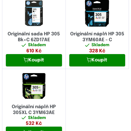
Originální sada HP 305
Originální náplň HP 305
Bk+C 6ZD17AE
3YM60AE - C
Skladem
Skladem
610
Kč
328
Kč
Koupit
Koupit
Originální náplň HP
305XL C 3YM63AE
Skladem
532
Kč