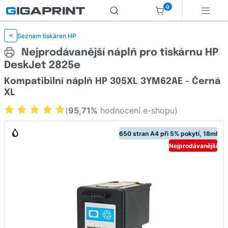
0
Seznam tiskáren HP
<
Nejprodávanější náplň pro tiskárnu HP
DeskJet 2825e
Kompatibilní náplň HP 305XL 3YM62AE - Černá
XL
(
95,71%
hodnocení e-shopu)
650 stran A4 při 5% pokytí, 18ml
Nejprodávanější