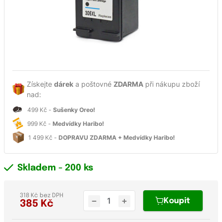
Získejte
dárek
a poštovné
ZDARMA
při nákupu zboží
nad:
499 Kč -
Sušenky Oreo!
999 Kč -
Medvídky Haribo!
1 499 Kč -
DOPRAVU ZDARMA + Medvídky Haribo!
Skladem
- 200 ks
318 Kč bez DPH
Koupit
385
Kč