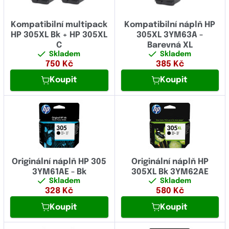
Kompatibilní multipack
Kompatibilní náplň HP
HP 305XL Bk + HP 305XL
305XL 3YM63A -
C
Barevná XL
Skladem
Skladem
750
Kč
385
Kč
Koupit
Koupit
Originální náplň HP 305
Originální náplň HP
3YM61AE - Bk
305XL Bk 3YM62AE
Skladem
Skladem
328
Kč
580
Kč
Koupit
Koupit