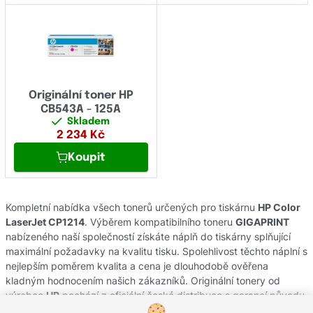
Originální toner HP
CB543A - 125A
Skladem
2 234
Kč
Koupit
Kompletní nabídka všech tonerů určených pro tiskárnu
HP Color
LaserJet CP1214
. Výběrem kompatibilního toneru
GIGAPRINT
nabízeného naší společností získáte náplň do tiskárny splňující
maximální požadavky na kvalitu tisku. Spolehlivost těchto náplní s
nejlepším poměrem kvalita a cena je dlouhodobě ověřena
kladným hodnocením našich zákazníků. Originální tonery od
výrobce
HP
pochází z oficiální české distribuce s garancí původu.
Potřebujete-li poradit s výběrem náplní do Vaší tiskárny, obraťte