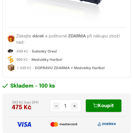
Získejte
dárek
a poštovné
ZDARMA
při nákupu zboží
nad:
499 Kč -
Sušenky Oreo!
999 Kč -
Medvídky Haribo!
1 499 Kč -
DOPRAVU ZDARMA + Medvídky Haribo!
Skladem
- 100 ks
393 Kč bez DPH
Koupit
475
Kč