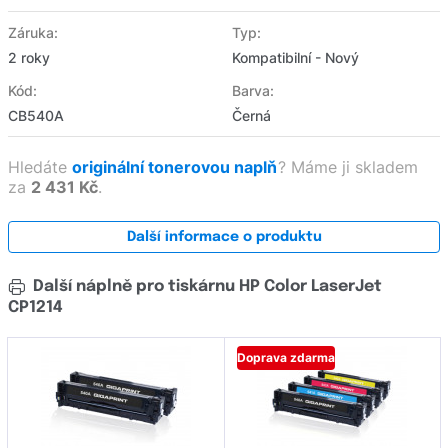
Záruka:
Typ:
2 roky
Kompatibilní - Nový
Kód:
Barva:
CB540A
Černá
Hledáte
originální tonerovou naplň
?
Máme ji skladem
za
2 431 Kč
.
Další informace o produktu
Další náplně pro tiskárnu HP Color LaserJet
CP1214
Doprava zdarma