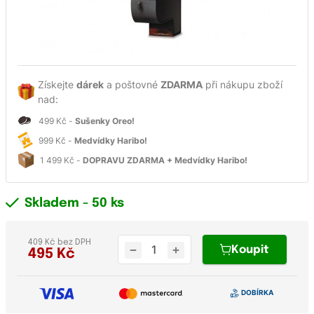
Získejte
dárek
a poštovné
ZDARMA
při nákupu zboží
nad:
499 Kč -
Sušenky Oreo!
999 Kč -
Medvídky Haribo!
1 499 Kč -
DOPRAVU ZDARMA + Medvídky Haribo!
Skladem
- 50 ks
409 Kč bez DPH
Koupit
495
Kč