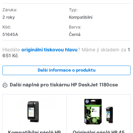
Záruka:
Typ:
2 roky
Kompatibilní
Kód:
Barva:
51645A
Černá
Hledáte
originální tiskovou hlavu
?
Máme ji skladem za
1
651 Kč
.
Další informace o produktu
Další náplně pro tiskárnu HP DeskJet 1180cse
Kompatibilní náplň HP
Originální náplň HP 45