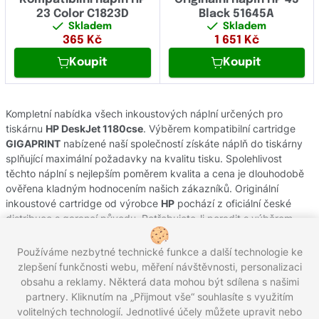
23 Color C1823D
Black 51645A
Skladem
Skladem
365
Kč
1 651
Kč
Koupit
Koupit
Kompletní nabídka všech inkoustových náplní určených pro
tiskárnu
HP DeskJet 1180cse
. Výběrem kompatibilní cartridge
GIGAPRINT
nabízené naší společností získáte náplň do tiskárny
splňující maximální požadavky na kvalitu tisku. Spolehlivost
těchto náplní s nejlepším poměrem kvalita a cena je dlouhodobě
ověřena kladným hodnocením našich zákazníků. Originální
inkoustové cartridge od výrobce
HP
pochází z oficiální české
distribuce s garancí původu. Potřebujete-li poradit s výběrem
náplní do Vaší tiskárny, obraťte se na náš zákaznický servis, kde
Vám rádi pomůžeme.
Používáme nezbytné technické funkce a další technologie ke
zlepšení funkčnosti webu, měření návštěvnosti, personalizaci
obsahu a reklamy. Některá data mohou být sdílena s našimi
partnery. Kliknutím na „Přijmout vše“ souhlasíte s využitím
Zavolejte nám zdarma:
800 203 100
volitelných technologií. Jednotlivé účely můžete upravit nebo