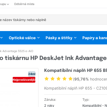
kupu
Odběrná místa
Optické válce
Pásky a štítky
Papíry a kan
nk Advantage 5525 e-AiO
o tiskárnu HP DeskJet Ink Advantage
Kompatibilní náplň HP 655 B
24ml
(
95,76%
hodnocen
Nejprodávanější
Kompatibilní náplň HP 655 - CZ10
Záruka:
Typ:
2 roky
Kompatibilní - 