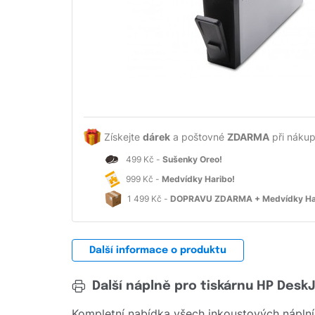
Získejte
dárek
a poštovné
ZDARMA
při nákup
499 Kč -
Sušenky Oreo!
999 Kč -
Medvídky Haribo!
1 499 Kč -
DOPRAVU ZDARMA + Medvídky Ha
Další informace o produktu
Další náplně pro tiskárnu HP Desk
Kompletní nabídka všech inkoustových náplní