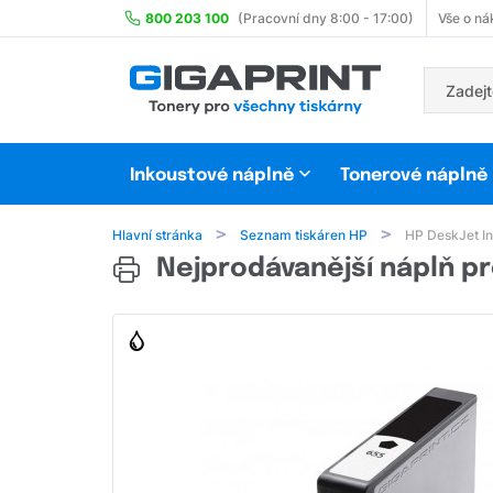
800 203 100
(Pracovní dny 8:00 - 17:00)
Vše o ná
Inkoustové náplně
Tonerové náplně
Hlavní stránka
Seznam tiskáren HP
HP DeskJet I
Nejprodávanější náplň pr