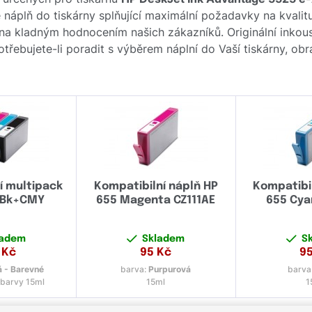
náplň do tiskárny splňující maximální požadavky na kvalitu 
na kladným hodnocením našich zákazníků. Originální inkou
Potřebujete-li poradit s výběrem náplní do Vaší tiskárny, ob
í multipack
Kompatibilní náplň HP
Kompatibil
– Bk+CMY
655 Magenta CZ111AE
655 Cya
ladem
Skladem
S
Kč
95
Kč
9
 - Barevné
barva:
Purpurová
barva
 barvy 15ml
15ml
1