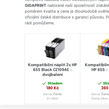
GIGAPRINT
nabízené naší společností získáte 
poměrem kvalita a cena je dlouhodobě ověře
oficiální české distribuce s garancí původu. 
rádi pomůžeme.
Kompatibilní náplň 2x HP
Kompatibiln
655 Black CZ109AE -
HP 655 
dvojbalení
Skladem
Sk
180
Kč
365
barva:
Černá
barva:
Černá
2x 24ml
Černá 24ml,