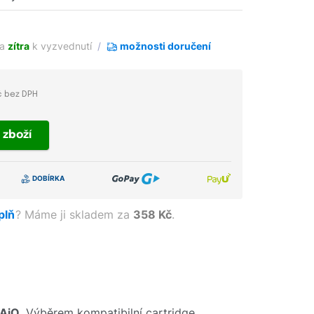
ha
zítra
k vyzvednutí
možnosti doručení
č bez DPH
t
zboží
aplň
?
Máme ji skladem za
358 Kč
.
-AiO
. Výběrem kompatibilní cartridge