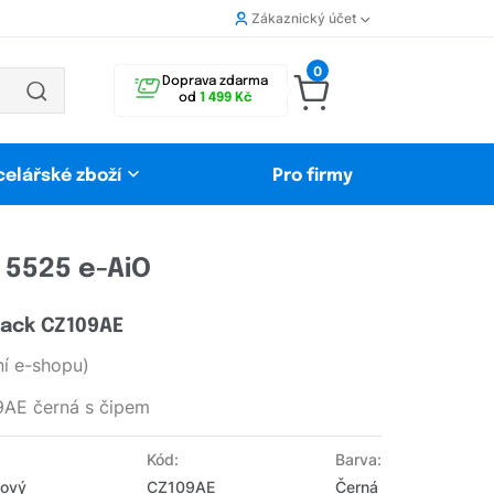
Zákaznický účet
0
Doprava zdarma
od
1 499 Kč
celářské zboží
Pro firmy
 5525 e-AiO
lack CZ109AE
í e-shopu)
9AE černá s čipem
Kód:
Barva:
Nový
CZ109AE
Černá