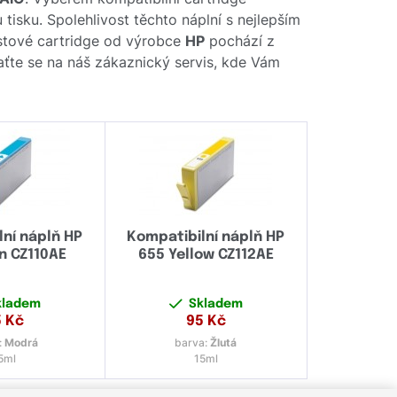
tisku. Spolehlivost těchto náplní s nejlepším
stové cartridge od výrobce
HP
pochází z
raťte se na náš zákaznický servis, kde Vám
ní náplň HP
Kompatibilní náplň HP
n CZ110AE
655 Yellow CZ112AE
kladem
Skladem
5
Kč
95
Kč
:
Modrá
barva:
Žlutá
5ml
15ml