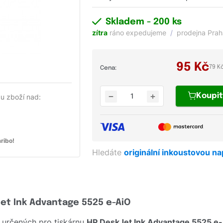
Skladem
- 200 ks
zítra
ráno expedujeme
prodejna Pra
95
Kč
79 K
Cena:
Koupi
u zboží nad:
ribo!
Hledáte
originální inkoustovou n
Jet Ink Advantage 5525 e-AiO
 určených pro tiskárnu
HP DeskJet Ink Advantage 5525 e