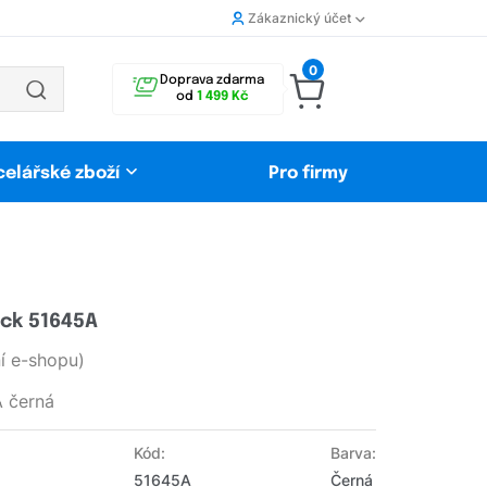
Zákaznický účet
0
Doprava zdarma
od
1 499 Kč
celářské zboží
Pro firmy
ack 51645A
 e-shopu)
A černá
Kód:
Barva:
51645A
Černá