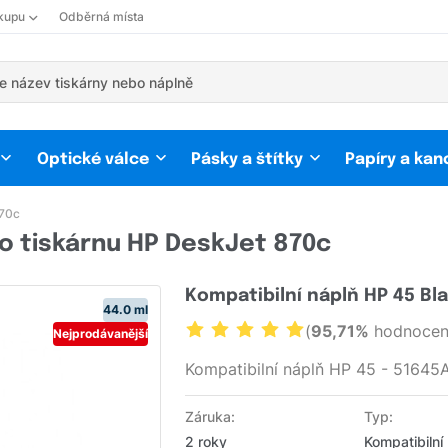
kupu
Odběrná místa
Optické válce
Pásky a štítky
Papíry a kan
70c
o tiskárnu HP DeskJet 870c
Kompatibilní náplň HP 45 Bl
44.0 ml
(
95,71%
hodnocení
Nejprodávanější
Kompatibilní náplň HP 45 - 51645
Záruka:
Typ:
2 roky
Kompatibilní