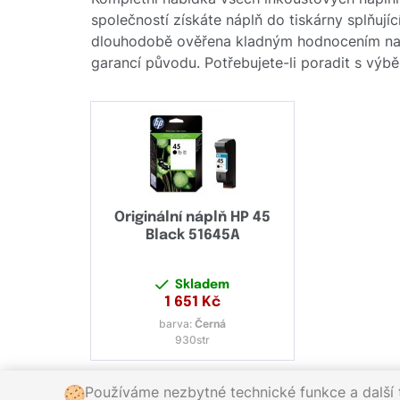
společností získáte náplň do tiskárny splňují
dlouhodobě ověřena kladným hodnocením naši
garancí původu. Potřebujete-li poradit s výb
Originální náplň HP 45
Black 51645A
Skladem
1 651
Kč
barva:
Černá
930str
Používáme nezbytné technické funkce a další t