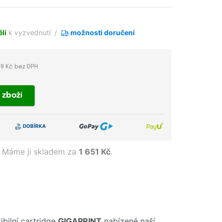
lí
k vyzvednutí
možnosti doručení
09 Kč bez DPH
t
zboží
Máme ji skladem za
1 651 Kč
.
bilní cartridge
GIGAPRINT
nabízené naší