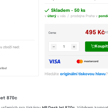
Skladem
- 50 ks
v
úterý
u vás
prodejna Praha v
pondě
495
Kč
4
Cena:
Koupi
u zboží nad:
ribo!
Hledáte
originální tiskovou hlavu
?
Jet 870c
 určených pro tiskárnu
HP DeskJet 870c
. Výběrem kompati