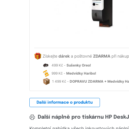
Získejte
dárek
a poštovné
ZDARMA
při nákup
499 Kč -
Sušenky Oreo!
999 Kč -
Medvídky Haribo!
1 499 Kč -
DOPRAVU ZDARMA + Medvídky Ha
Další informace o produktu
Další náplně pro tiskárnu HP Desk
Kompletní nabídka všech inkoustových náplní