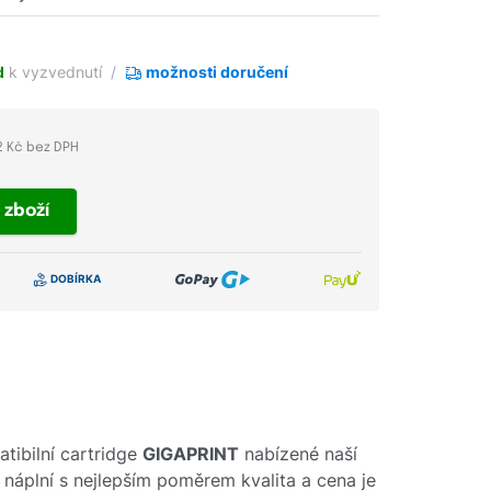
d
k vyzvednutí
možnosti doručení
2 Kč bez DPH
t
zboží
tibilní cartridge
GIGAPRINT
nabízené naší
o náplní s nejlepším poměrem kvalita a cena je