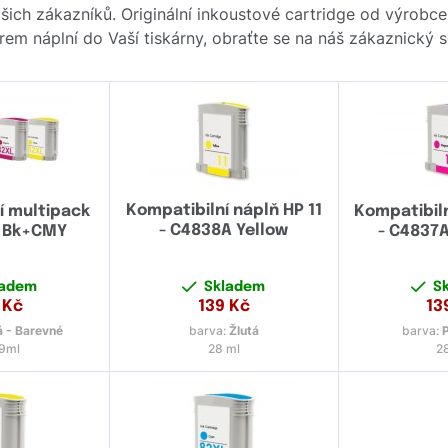
ch zákazníků. Originální inkoustové cartridge od výrobc
ěrem náplní do Vaší tiskárny, obraťte se na náš zákaznický
Kompatibilní náplň HP 11
í multipack
Kompatibiln
- C4838A Yellow
, Bk+CMY
- C4837
ladem
Skladem
S
Kč
139
Kč
13
 - Barevné
barva:
Žlutá
barva:
9ml
28 ml
2