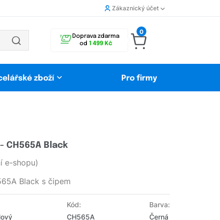
Zákaznický účet
0
Doprava zdarma
od
1 499 Kč
celářské zboží
Pro firmy
 - CH565A Black
 e-shopu)
565A Black s čipem
Kód:
Barva:
Nový
CH565A
Černá