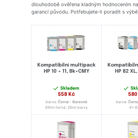
dlouhodobě ověřena kladným hodnocením naši
garancí původu. Potřebujete-li poradit s výb
Kompatibilní multipack
Kompatibiln
HP 10 + 11, Bk+CMY
HP 82 XL
Skladem
Sk
558
Kč
580
barva:
Černá - Barevné
barva:
Černá
69ml černá, 28ml barvy
4x 6