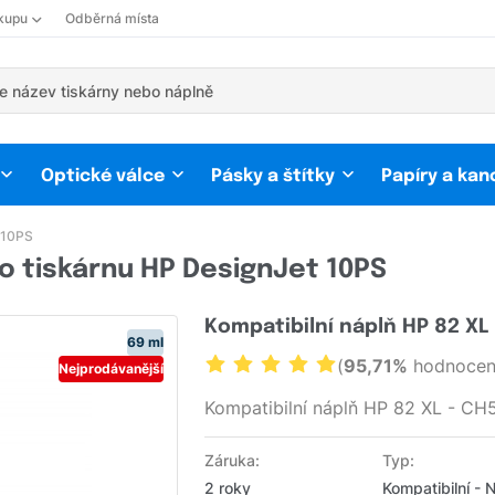
kupu
Odběrná místa
Optické válce
Pásky a štítky
Papíry a kan
 10PS
o tiskárnu HP DesignJet 10PS
Kompatibilní náplň HP 82 XL
69 ml
(
95,71%
hodnocení
Nejprodávanější
Kompatibilní náplň HP 82 XL - CH
Záruka:
Typ:
2 roky
Kompatibilní - 