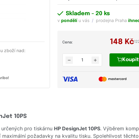
Skladem
- 20 ks
v
pondělí
u vás
prodejna Praha
ihne
148
Kč
12
Cena:
u zboží nad:
Koupi
ribo!
gnJet 10PS
 určených pro tiskárnu
HP DesignJet 10PS
. Výběrem kompa
cí maximální požadavky na kvalitu tisku. Spolehlivost těcht