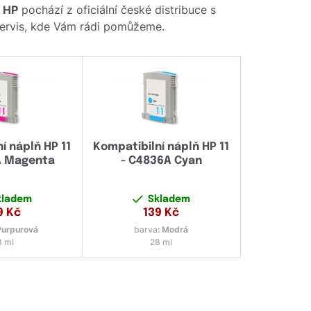
e
HP
pochází z oficiální české distribuce s
 servis, kde Vám rádi pomůžeme.
í náplň HP 11
Kompatibilní náplň HP 11
A Magenta
- C4836A Cyan
kladem
Skladem
9
Kč
139
Kč
Purpurová
barva:
Modrá
8 ml
28 ml