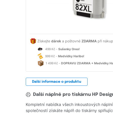
Získejte
dárek
a poštovné
ZDARMA
při nákup
499 Kč -
Sušenky Oreo!
999 Kč -
Medvídky Haribo!
1 499 Kč -
DOPRAVU ZDARMA + Medvídky Ha
Další informace o produktu
Další náplně pro tiskárnu HP Desi
Kompletní nabídka všech inkoustových náplní
společností získáte náplň do tiskárny splňují