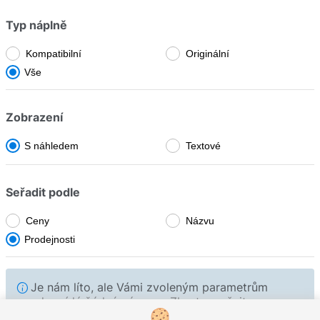
CFX
Typ náplně
Fujitsu
CLB
Fullmark
Kompatibilní
Originální
CLC
Vše
GIGAPRINT
CP
HP
Zobrazení
Copia
IBM
S náhledem
Textové
D
Image
ES
Konica Minolta
Seřadit podle
FC
Kyocera
Ceny
Názvu
FP
Prodejnosti
Lexmark
FX
Logo
Fax
Je nám líto, ale Vámi zvoleným parametrům
Novus
neodpovídá žádný záznam. Zkuste změnit
FaxPhone
parametry hledání výše nebo nás neváhejte