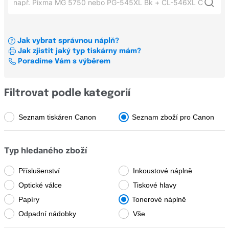
Xerox
Canon Pixma TS 5050
BIJ
OKI
Canon Pixma iP 4300
BJ
Jak vybrat správnou náplň?
Konfigurátor štítků a pásek pro tiskárny štítků
Canon i-Sensys MF643Cdw
Jak zjistit jaký typ tiskárny mám?
BJC
Všechni výrobci
Poradíme Vám s výběrem
Canon Pixma MG 3650
C
Canon i-Sensys MF633cdw
Všechny řady
Brady
Filtrovat podle kategorií
Brother
Seznam tiskáren Canon
Seznam zboží pro Canon
B
Canon
BC
Typ hledaného zboží
Casio
BIJ
Dell
Příslušenství
Inkoustové náplně
BJ
Optické válce
Tiskové hlavy
Develop
BJC
Papíry
Tonerové náplně
Dymo
Odpadní nádobky
Vše
C
Epson