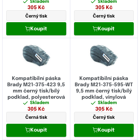
Skladem
Skladem
305
Kč
305
Kč
Fujitsu
12,7 mm
19,1 mm
Černý tisk
Černý tisk
Fullmark
Koupit
Koupit
GIGAPRINT
HP
IBM
Image
Kompatibilní páska
Kompatibilní páska
Konica Minolta
Brady M21-375-423 9,5
Brady M21-375-595-WT
mm černý tisk/bílý
9,5 mm černý tisk/bílý
Kyocera
podklad, polyesterová
podklad, vinylová
Skladem
Skladem
Lexmark
305
Kč
305
Kč
9,5 mm
9,5 mm
Černá tisk
Černý tisk
Logo
Novus
Koupit
Koupit