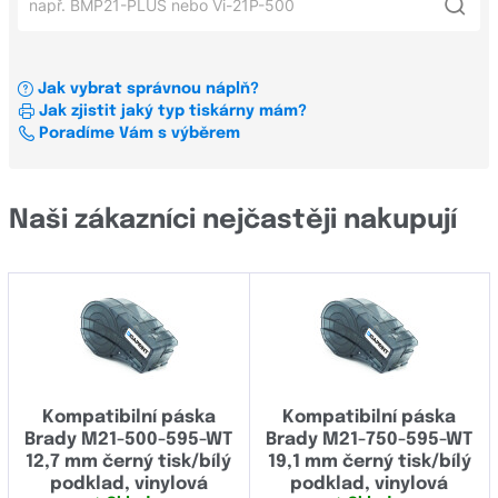
Xerox
Brady BMP21
OKI
Jak vybrat správnou náplň?
Konfigurátor štítků a pásek pro tiskárny štítků
Jak zjistit jaký typ tiskárny mám?
Všechni výrobci
Poradíme Vám s výběrem
Brady
Naši zákazníci nejčastěji nakupují
Brother
Canon
Casio
Dell
Develop
Kompatibilní páska
Kompatibilní páska
Brady M21-500-595-WT
Brady M21-750-595-WT
Dymo
12,7 mm černý tisk/bílý
19,1 mm černý tisk/bílý
podklad, vinylová
podklad, vinylová
Epson