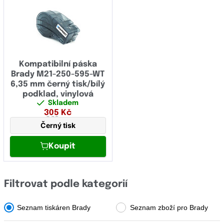
OCÉ
OKI
Olivetti
Panasonic
Kompatibilní páska
Brady M21-250-595-WT
Pantum
6,35 mm černý tisk/bílý
podklad, vinylová
Papyrus
Skladem
305
Kč
Philips
6,35 mm
Černý tisk
Printronix
Koupit
Ricoh
Samsung
Filtrovat podle kategorií
Sharp
Seznam tiskáren Brady
Seznam zboží pro Brady
Star Micronics