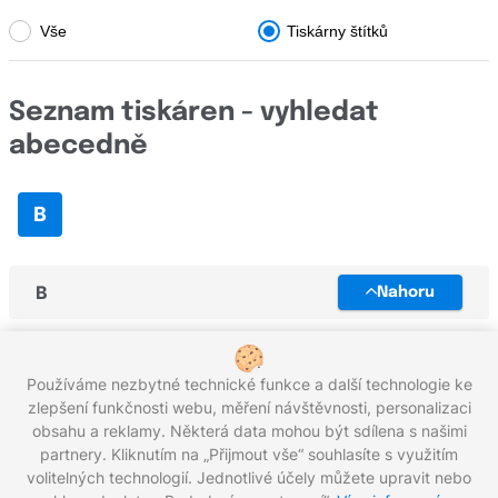
TallyGenicom
Vše
Tiskárny štítků
Toshiba
Triumph-Adler
Seznam tiskáren - vyhledat
UPrint
abecedně
Unassigned
B
Utax
Xerox
B
Nahoru
Zebra
BMP21
BMP21-PLUS
Používáme nezbytné technické funkce a další technologie ke
zlepšení funkčnosti webu, měření návštěvnosti, personalizaci
obsahu a reklamy. Některá data mohou být sdílena s našimi
partnery. Kliknutím na „Přijmout vše“ souhlasíte s využitím
Zavolejte nám zdarma:
800 203 100
volitelných technologií. Jednotlivé účely můžete upravit nebo
Pracovní dny 8:00 - 17:00