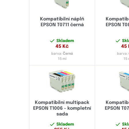
Kompatibilní náplň
Kompatibi
EPSON T0711 černá
EPSON T0
Skladem
Sk
45
Kč
45
barva:
Černá
barva:
15 ml
15 
Kompatibilní multipack
Kompatibi
EPSON T1006 – kompletní
EPSON T0
sada
Skladem
Sk