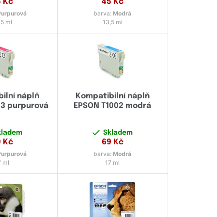
5
Kč
45
Kč
Purpurová
barva:
Modrá
,5 ml
13,5 ml
ilní náplň
Kompatibilní náplň
3 purpurová
EPSON T1002 modrá
kladem
Skladem
9
Kč
69
Kč
Purpurová
barva:
Modrá
7 ml
17 ml