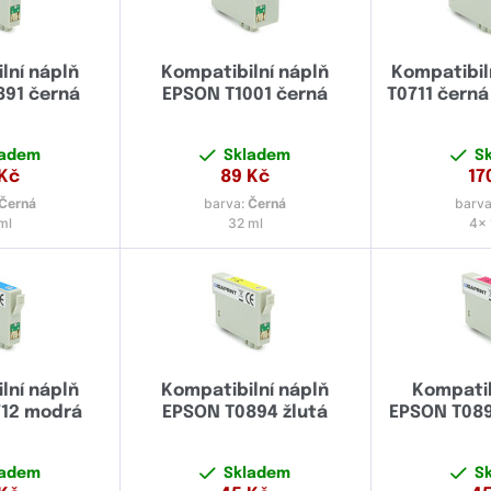
lní náplň
Kompatibilní náplň
Kompatibil
891 černá
EPSON T1001 černá
T0711 černá
ladem
Skladem
S
Kč
89
Kč
17
Černá
barva:
Černá
barva
ml
32 ml
4x 
lní náplň
Kompatibilní náplň
Kompatib
712 modrá
EPSON T0894 žlutá
EPSON T089
ladem
Skladem
S