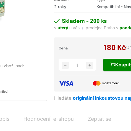
2 roky
Kompatibilní - No
Skladem
- 200 ks
v
úterý
u vás
prodejna Praha v
pondě
180
Kč
14
Cena:
Koupi
u zboží nad:
ribo!
Hledáte
originální inkoustovou n
opis
Hodnocení e-shopu
Zeptat se