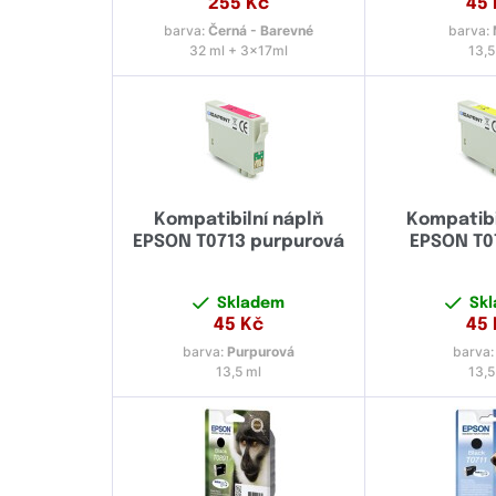
255
Kč
45
barva:
Černá - Barevné
barva:
32 ml + 3x17ml
13,5
Kompatibilní náplň
Kompatibi
EPSON T0713 purpurová
EPSON T0
Skladem
Sk
45
Kč
45
barva:
Purpurová
barva
13,5 ml
13,5