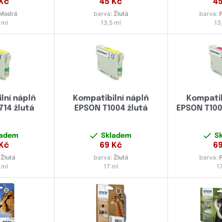
Kč
45
Kč
4
Modrá
barva:
Žlutá
barva:
 ml
13,5 ml
13
lní náplň
Kompatibilní náplň
Kompatib
714 žlutá
EPSON T1004 žlutá
EPSON T100
ladem
Skladem
S
Kč
69
Kč
6
:
Žlutá
barva:
Žlutá
barva:
 ml
17 ml
1