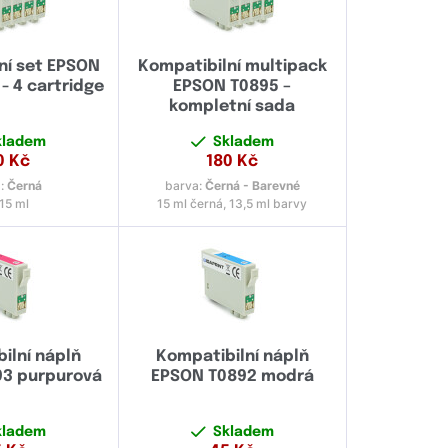
ní set EPSON
Kompatibilní multipack
 - 4 cartridge
EPSON T0895 –
kompletní sada
kladem
Skladem
0
Kč
180
Kč
:
Černá
barva:
Černá - Barevné
15 ml
15 ml černá, 13,5 ml barvy
ilní náplň
Kompatibilní náplň
3 purpurová
EPSON T0892 modrá
kladem
Skladem