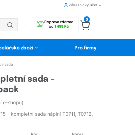
Zákaznický účet
0
Doprava zdarma
od
1 499 Kč
celářské zboží
Pro firmy
tní sada
pletní sada -
ipack
 e-shopu)
5 - kompletní sada náplní T0711, T0712,
Kód:
Barva: