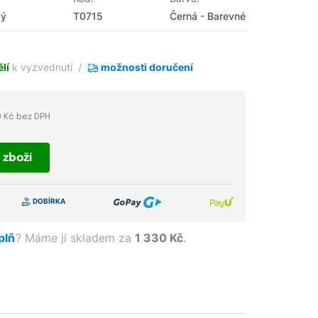
vý
T0715
Černá - Barevné
lí
k vyzvednutí
možnosti doručení
9 Kč bez DPH
t
zboží
aplň
?
Máme ji skladem za
1 330 Kč
.