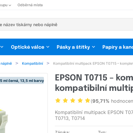
kupu
Odběrná místa
Optické válce
Pásky a štítky
Papíry a kan
 náplně
Kompatibilní
Kompatibilní multipack EPSON T0715 – komple
EPSON T0715 – kom
15 ml černá, 13,5 ml barvy
kompatibilní mult
(
95,71%
hodnocení
Kompatibilní multipack EPSON T071
T0713, T0714
Záruka:
Typ: