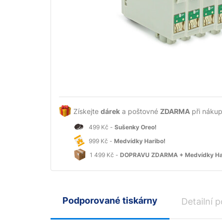
Získejte
dárek
a poštovné
ZDARMA
při nákup
499 Kč -
Sušenky Oreo!
999 Kč -
Medvídky Haribo!
1 499 Kč -
DOPRAVU ZDARMA + Medvídky Ha
Podporované tiskárny
Detailní p