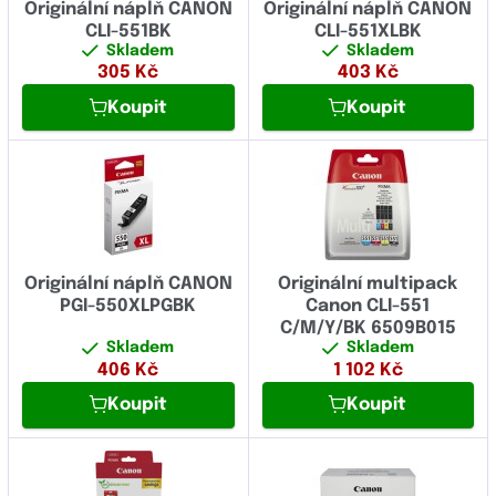
Originální náplň CANON
Originální náplň CANON
CLI-551BK
CLI-551XLBK
Skladem
Skladem
305
Kč
403
Kč
Koupit
Koupit
Originální náplň CANON
Originální multipack
PGI-550XLPGBK
Canon CLI-551
C/M/Y/BK 6509B015
Skladem
Skladem
406
Kč
1 102
Kč
Koupit
Koupit