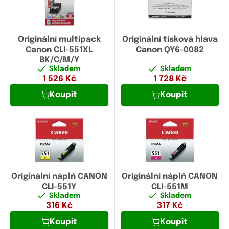
Originální multipack
Originální tisková hlava
Canon CLI-551XL
Canon QY6-0082
BK/C/M/Y
Skladem
Skladem
1 526
Kč
1 728
Kč
Koupit
Koupit
Originální náplň CANON
Originální náplň CANON
CLI-551Y
CLI-551M
Skladem
Skladem
316
Kč
317
Kč
Koupit
Koupit