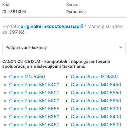
Kód:
Barva:
CLI-551XLM
Purpurová
Hledáte
originální inkoustovou naplň
?
Máme ji skladem
za
397 Kč
.
Podporované tiskárny
Podporované tiskárny
CANON CLI-551XLM - kompatibilní náplň garantovaně
spolupracuje s následujícími tiskárnami:
Detailní popis
Canon MG 5450
Canon Pixma IX 6850
Hodnocení e-shopu
Canon Pixma MG 5400
Canon Pixma MG 5450
Zeptat se
Canon Pixma MG 5500
Canon Pixma MG 5550
Canon Pixma MG 5600
Canon Pixma MG 5650
Canon Pixma MG 5655
Canon Pixma MG 6300
Canon Pixma MG 6350
Canon Pixma MG 6400
Canon Pixma MG 6450
Canon Pixma MG 6600