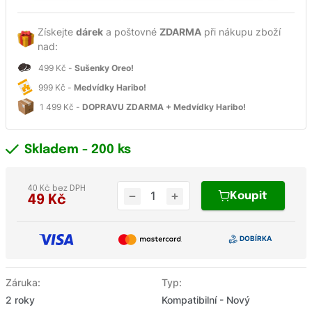
Získejte
dárek
a poštovné
ZDARMA
při nákupu zboží
nad:
499 Kč -
Sušenky Oreo!
999 Kč -
Medvídky Haribo!
1 499 Kč -
DOPRAVU ZDARMA + Medvídky Haribo!
Skladem
- 200 ks
40 Kč bez DPH
Koupit
49
Kč
Záruka:
Typ:
2 roky
Kompatibilní - Nový