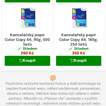
Kancelářský papír
Kancelářský papír
Color Copy A4, 90g, 500
Color Copy A4, 160g,
listů
250 listů
Skladem
Skladem
260
Kč
265
Kč
Koupit
Koupit
1
2
Používáme nezbytné technické funkce a další technologie ke
Celkem 26 produktů
zlepšení funkčnosti webu, měření návštěvnosti, personalizaci
obsahu a reklamy. Některá data mohou být sdílena s našimi
partnery. Kliknutím na „Přijmout vše“ souhlasíte s využitím
Zavolejte nám zdarma:
800 203 100
volitelných technologií. Jednotlivé účely můžete upravit nebo