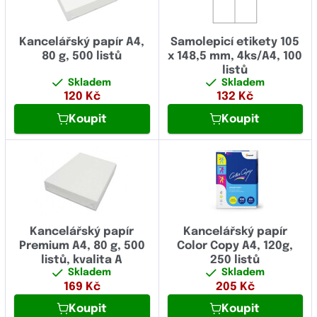
Kancelářský papír A4,
Samolepicí etikety 105
80 g, 500 listů
x 148,5 mm, 4ks/A4, 100
listů
Skladem
Skladem
120
Kč
132
Kč
Koupit
Koupit
Kancelářský papír
Kancelářský papír
Premium A4, 80 g, 500
Color Copy A4, 120g,
listů, kvalita A
250 listů
Skladem
Skladem
169
Kč
205
Kč
Koupit
Koupit