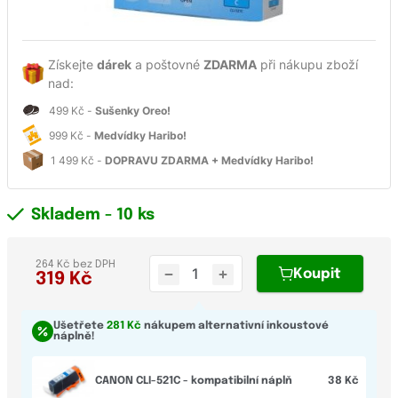
Získejte
dárek
a poštovné
ZDARMA
při nákupu zboží
nad:
499 Kč -
Sušenky Oreo!
999 Kč -
Medvídky Haribo!
1 499 Kč -
DOPRAVU ZDARMA + Medvídky Haribo!
Skladem
- 10 ks
264 Kč bez DPH
Koupit
319
Kč
Ušetřete
281 Kč
nákupem alternativní inkoustové
náplně!
CANON CLI-521C - kompatibilní náplň
38 Kč