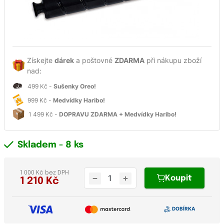
Získejte
dárek
a poštovné
ZDARMA
při nákupu zboží
nad:
499 Kč -
Sušenky Oreo!
999 Kč -
Medvídky Haribo!
1 499 Kč -
DOPRAVU ZDARMA + Medvídky Haribo!
Skladem
- 8 ks
1 000 Kč bez DPH
Koupit
1 210
Kč