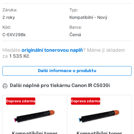
Záruka:
Typ:
2 roky
Kompatibilní - Nový
Kód:
Barva:
C-EXV29Bk
Černá
Hledáte
originální tonerovou naplň
?
Máme ji skladem
za
1 535 Kč
.
Další informace o produktu
Další náplně pro tiskárnu Canon IR C5030i
Doprava zdarma
Doprava zdarma
Kompatibilní toner
Kompatibilní toner