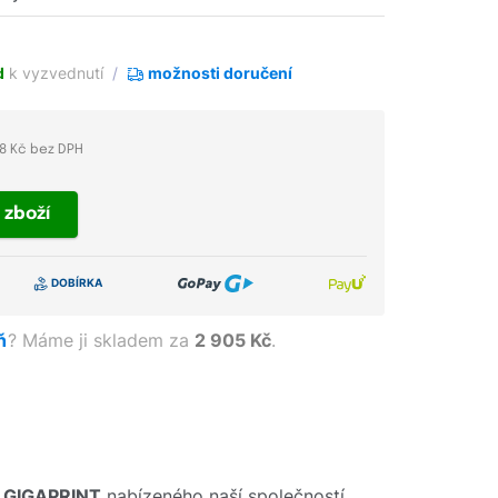
d
k vyzvednutí
možnosti doručení
8 Kč bez DPH
t
zboží
lň
?
Máme ji skladem za
2 905 Kč
.
u
GIGAPRINT
nabízeného naší společností