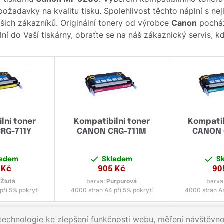
 požadavky na kvalitu tisku. Spolehlivost těchto náplní s n
ch zákazníků. Originální tonery od výrobce
Canon
pochází
lní do Vaší tiskárny, obraťte se na náš zákaznický servis,
lní toner
Kompatibilní toner
Kompatib
RG-711Y
CANON CRG-711M
CANON 
ladem
Skladem
S
Kč
905
Kč
90
:
Žlutá
barva:
Purpurová
barva
při 5% pokrytí
4000 stran A4 při 5% pokrytí
4000 stran A4
echnologie ke zlepšení funkčnosti webu, měření návštěvnos