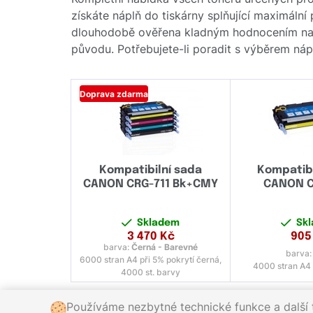
získáte náplň do tiskárny splňující maximální
dlouhodobě ověřena kladným hodnocením naši
původu. Potřebujete-li poradit s výběrem náp
Doprava zdarma
Kompatibilní sada
Kompatibi
CANON CRG-711 Bk+CMY
CANON C
Skladem
Sk
3 470
Kč
905
barva:
Černá - Barevné
barva
6000 stran A4 při 5% pokrytí černá,
4000 stran A4 
4000 st. barvy
Používáme nezbytné technické funkce a další t