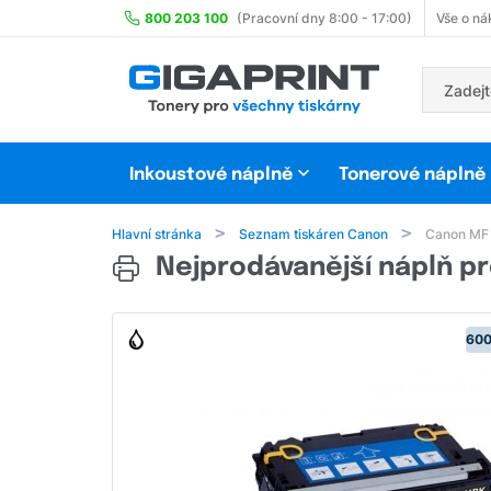
800 203 100
(Pracovní dny 8:00 - 17:00)
Vše o ná
Inkoustové náplně
Tonerové náplně
Hlavní stránka
Seznam tiskáren Canon
Canon MF
Nejprodávanější náplň pr
600