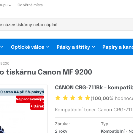
kupu
Odběrná místa
Optické válce
Pásky a štítky
Papíry a kan
 9200
o tiskárnu Canon MF 9200
CANON CRG-711Bk - kompatib
0 stran A4 při 5% pokrytí
(
100,00%
hodnoce
Nejprodávanější
+ Dárek
Kompatibilní toner Canon CRG-711
Záruka:
Typ:
2 roky
Kompatibilní - N