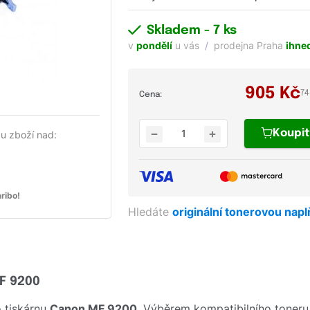
Skladem
- 7 ks
v
pondělí
u vás
prodejna Praha
ihne
905
Kč
74
Cena:
Koupi
u zboží nad:
ribo!
Hledáte
originální tonerovou nap
F 9200
 tiskárnu
Canon MF 9200
. Výběrem kompatibilního toner