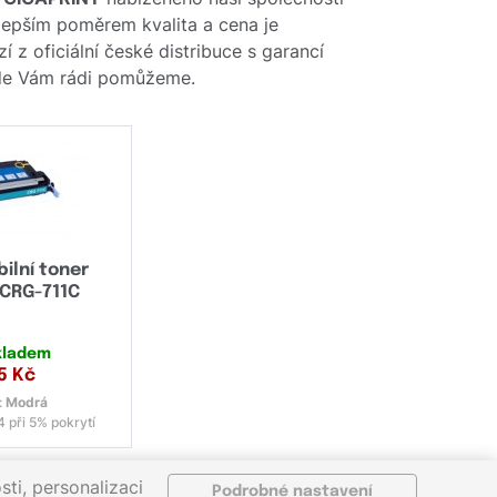
ejlepším poměrem kvalita a cena je
 z oficiální české distribuce s garancí
 kde Vám rádi pomůžeme.
ilní toner
CRG-711C
kladem
5
Kč
:
Modrá
 při 5% pokrytí
ti, personalizaci
Podrobné nastavení