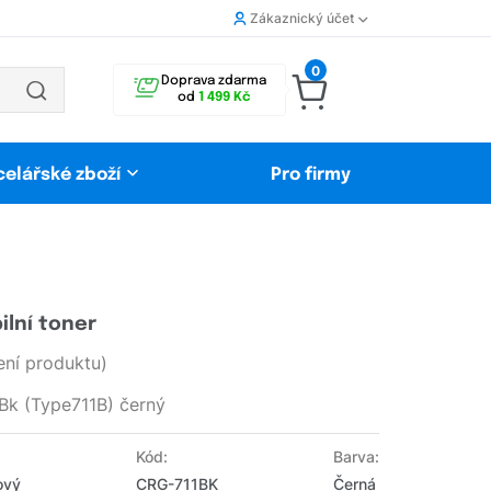
Zákaznický účet
0
Doprava zdarma
od
1 499 Kč
celářské zboží
Pro firmy
ilní toner
ní produktu)
Bk (Type711B) černý
Kód:
Barva:
ový
CRG-711BK
Černá