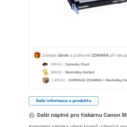
Získejte
dárek
a poštovné
ZDARMA
při nákup
499 Kč -
Sušenky Oreo!
999 Kč -
Medvídky Haribo!
1 499 Kč -
DOPRAVU ZDARMA + Medvídky Ha
Další informace o produktu
Další náplně pro tiskárnu Canon M
Kompletní nabídka všech tonerů určených pro