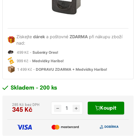
Získejte
dárek
a poštovné
ZDARMA
při nákupu zboží
nad:
499 Kč -
Sušenky Oreo!
999 Kč -
Medvídky Haribo!
1 499 Kč -
DOPRAVU ZDARMA + Medvídky Haribo!
Skladem
- 200 ks
285 Kč bez DPH
Koupit
345
Kč