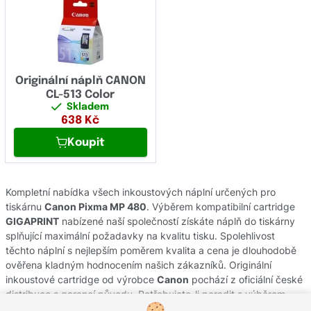
Originální náplň CANON
CL-513 Color
Skladem
638
Kč
Koupit
Kompletní nabídka všech inkoustových náplní určených pro
tiskárnu
Canon Pixma MP 480
. Výběrem kompatibilní cartridge
GIGAPRINT
nabízené naší společností získáte náplň do tiskárny
splňující maximální požadavky na kvalitu tisku. Spolehlivost
těchto náplní s nejlepším poměrem kvalita a cena je dlouhodobě
ověřena kladným hodnocením našich zákazníků. Originální
inkoustové cartridge od výrobce
Canon
pochází z oficiální české
distribuce s garancí původu. Potřebujete-li poradit s výběrem
náplní do Vaší tiskárny, obraťte se na náš zákaznický servis, kde