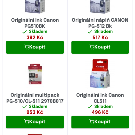
Originální ink Canon
Originální náplň CANON
PG510BK
PG-512 Bk
Skladem
Skladem
392
Kč
517
Kč
Koupit
Koupit
Originální multipack
Originální ink Canon
PG-510/CL-511 2970B017
CL511
Skladem
Skladem
953
Kč
496
Kč
Koupit
Koupit