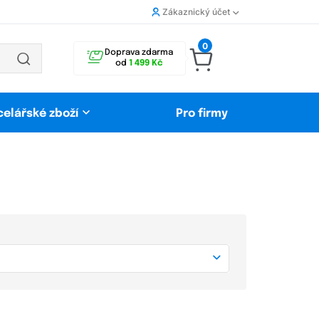
Zákaznický účet
0
Doprava zdarma
od
1 499 Kč
celářské zboží
Pro firmy