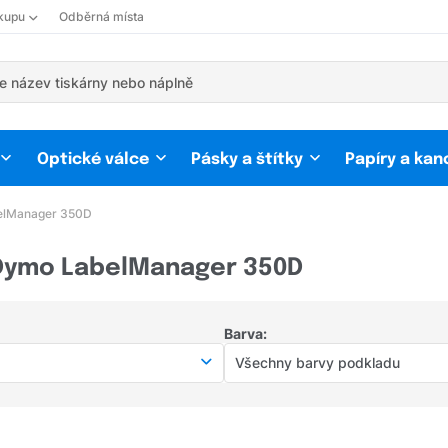
kupu
Odběrná místa
Optické válce
Pásky a štítky
Papíry a kan
elManager 350D
 Dymo LabelManager 350D
Barva:
Všechny barvy podkladu
Všechny barvy podkladu
Modrá
(8)