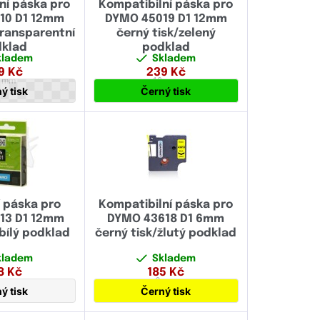
ní páska pro
Kompatibilní páska pro
10 D1 12mm
DYMO 45019 D1 12mm
transparentní
černý tisk/zelený
klad
podklad
kladem
Skladem
9
Kč
239
Kč
2 mm
12 mm
ý tisk
Černý tisk
í páska pro
Kompatibilní páska pro
13 D1 12mm
DYMO 43618 D1 6mm
/bílý podklad
černý tisk/žlutý podklad
kladem
Skladem
8
Kč
185
Kč
2 mm
6 mm
ý tisk
Černý tisk