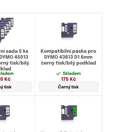
ní sada 5 ks
Kompatibilní páska pro
 DYMO 45013
DYMO 43613 D1 6mm
rný tisk/bílý
černý tisk/bílý podklad
klad
kladem
Skladem
20
Kč
175
Kč
2 mm
6 mm
ý tisk
Černý tisk