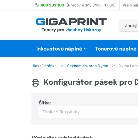
800 203 100
(Pracovní dny 8:00 - 17:00)
Vše o ná
Inkoustové náplně
Tonerové náplně
Hlavní stránka
Seznam tiskáren Dymo
Dymo Lab
Konfigurátor pásek pro
Šířka:
Zvolte šířku pásky
Zvolte šířku pásky
šířka 6 mm
(15)