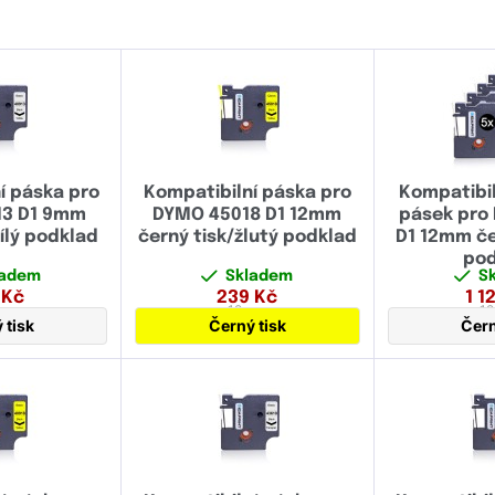
í páska pro
Kompatibilní páska pro
Kompatibil
13 D1 9mm
DYMO 45018 D1 12mm
pásek pro
ílý podklad
černý tisk/žlutý podklad
D1 12mm če
pod
ladem
Skladem
S
Kč
239
Kč
1 1
mm
12 mm
1
 tisk
Černý tisk
Čern