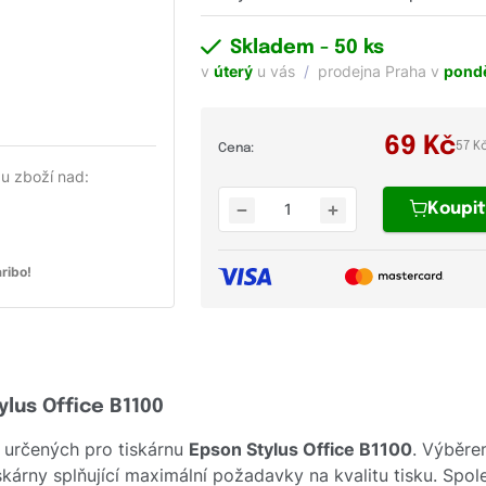
Skladem
- 50 ks
v
úterý
u vás
prodejna Praha v
pondě
69
Kč
57 K
Cena:
u zboží nad:
Koupi
ribo!
ylus Office B1100
 určených pro tiskárnu
Epson Stylus Office B1100
. Výběre
skárny splňující maximální požadavky na kvalitu tisku. Spo