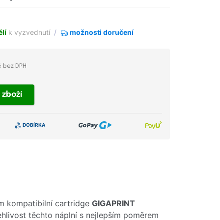
lí
k vyzvednutí
možnosti doručení
č bez DPH
t
zboží
m kompatibilní cartridge
GIGAPRINT
lehlivost těchto náplní s nejlepším poměrem