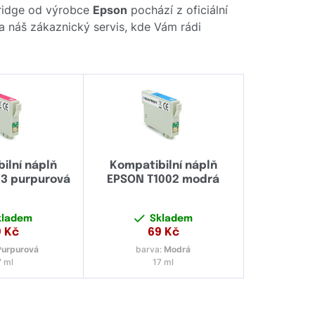
tridge od výrobce
Epson
pochází z oficiální
na náš zákaznický servis, kde Vám rádi
ilní náplň
Kompatibilní náplň
3 purpurová
EPSON T1002 modrá
kladem
Skladem
9
Kč
69
Kč
Purpurová
barva:
Modrá
7 ml
17 ml