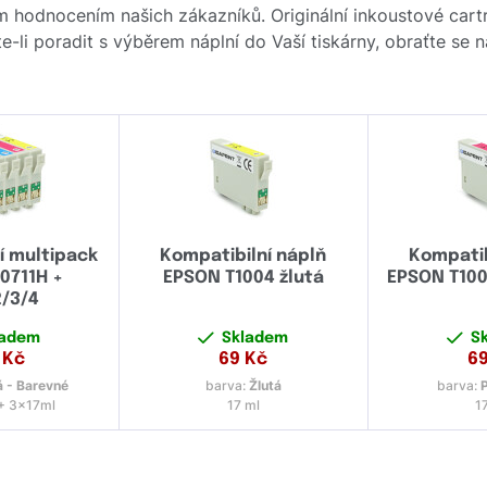
m hodnocením našich zákazníků. Originální inkoustové car
e-li poradit s výběrem náplní do Vaší tiskárny, obraťte se 
í multipack
Kompatibilní náplň
Kompatib
0711H +
EPSON T1004 žlutá
EPSON T100
2/3/4
ladem
Skladem
S
Kč
69
Kč
6
 - Barevné
barva:
Žlutá
barva:
+ 3x17ml
17 ml
1