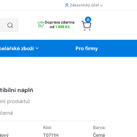
Zákaznický účet
0
Doprava zdarma
od
1 499 Kč
celářské zboží
Pro firmy
ibilní náplň
ní produktu)
 černá
Kód:
Barva:
 Nový
T0711H
Černá