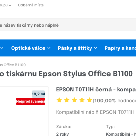
kupu
Odběrná místa
Optické válce
Pásky a štítky
Papíry a kan
us Office B1100
o tiskárnu Epson Stylus Office B1100
EPSON T0711H černá - kompat
18,2 ml
(
100,00%
hodnoce
Nejprodávanější
Kompatibilní náplň EPSON T0711H
Záruka:
Typ:
2 roky
Kompatibilní -