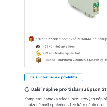
Získejte
dárek
a poštovné
ZDARMA
při nákup
499 Kč -
Sušenky Oreo!
999 Kč -
Medvídky Haribo!
1 499 Kč -
DOPRAVU ZDARMA + Medvídky Ha
Další informace o produktu
Další náplně pro tiskárnu Epson St
Kompletní nabídka všech inkoustových náplní
nabízené naší společností získáte náplň do ti