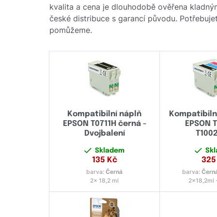
kvalita a cena je dlouhodobě ověřena kladný
české distribuce s garancí původu. Potřebujet
pomůžeme.
Kompatibilní náplň
Kompatibiln
EPSON T0711H černá -
EPSON T
Dvojbalení
T100
Skladem
Sk
135
Kč
325
barva:
Černá
barva:
Černá
2x 18,2 ml
2x18,2ml 