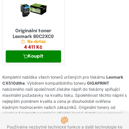
Originální toner
Lexmark 80C2XC0
Na dotaz
4 411
Kč
Koupit
Kompletní nabídka všech tonerů určených pro tiskárnu
Lexmark
CX510dthe
. Výběrem kompatibilního toneru
GIGAPRINT
nabízeného naší společností získáte náplň do tiskárny splňující
maximální požadavky na kvalitu tisku. Spolehlivost těchto náplní s
nejlepším poměrem kvalita a cena je dlouhodobě ověřena
kladným hodnocením našich zákazníků. Originální tonery od
výrobce
Lexmark
pochází z oficiální české distribuce s garancí
původu. Potřebujete-li poradit s výběrem náplní do Vaší tiskárny,
obraťte se na náš zákaznický servis, kde Vám rádi pomůžeme.
Používáme nezbytné technické funkce a další technologie ke