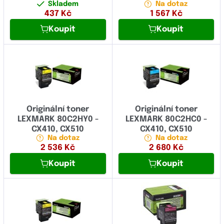
Skladem
Na dotaz
437
Kč
1 567
Kč
Koupit
Koupit
Originální toner
Originální toner
LEXMARK 80C2HY0 -
LEXMARK 80C2HC0 -
CX410, CX510
CX410, CX510
Na dotaz
Na dotaz
2 536
Kč
2 680
Kč
Koupit
Koupit