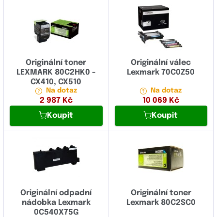
Originální toner
Originální válec
LEXMARK 80C2HK0 -
Lexmark 70C0Z50
CX410, CX510
Na dotaz
Na dotaz
2 987
Kč
10 069
Kč
Koupit
Koupit
Originální odpadní
Originální toner
nádobka Lexmark
Lexmark 80C2SC0
0C540X75G