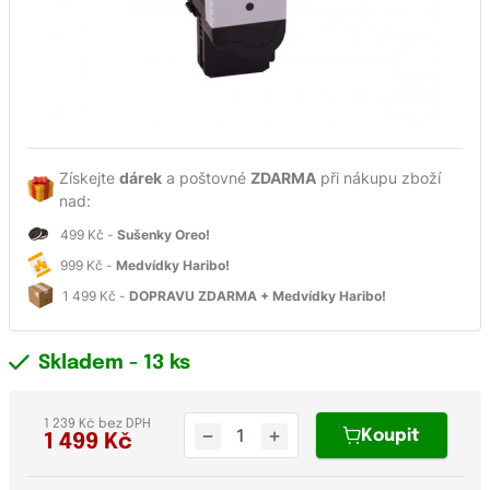
Získejte
dárek
a poštovné
ZDARMA
při nákupu zboží
nad:
499 Kč -
Sušenky Oreo!
999 Kč -
Medvídky Haribo!
1 499 Kč -
DOPRAVU ZDARMA + Medvídky Haribo!
Skladem
- 13 ks
1 239 Kč bez DPH
Koupit
1 499
Kč