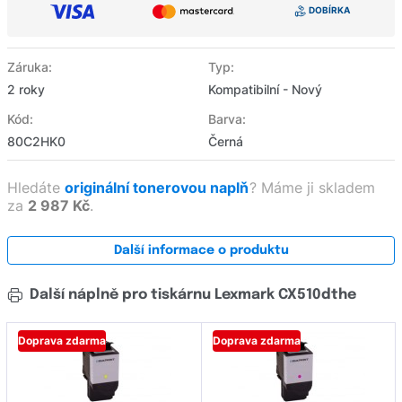
Záruka:
Typ:
2 roky
Kompatibilní - Nový
Kód:
Barva:
80C2HK0
Černá
Hledáte
originální tonerovou naplň
?
Máme ji skladem
za
2 987 Kč
.
Další informace o produktu
Další náplně pro tiskárnu Lexmark CX510dthe
Doprava zdarma
Doprava zdarma