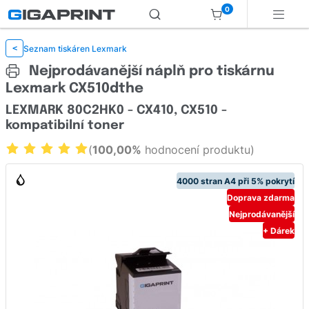
0
Seznam tiskáren Lexmark
<
Nejprodávanější náplň pro tiskárnu
Lexmark CX510dthe
LEXMARK 80C2HK0 - CX410, CX510 -
kompatibilní toner
(
100,00%
hodnocení produktu)
4000 stran A4 při 5% pokrytí
Doprava zdarma
Nejprodávanější
+ Dárek