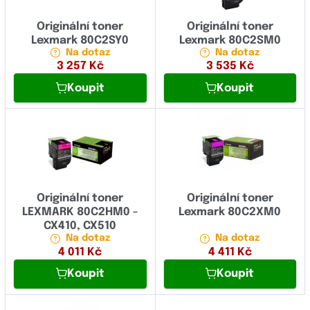
Originální toner
Originální toner
Lexmark 80C2SY0
Lexmark 80C2SM0
Na dotaz
Na dotaz
3 257
Kč
3 535
Kč
Koupit
Koupit
Originální toner
Originální toner
LEXMARK 80C2HM0 -
Lexmark 80C2XM0
CX410, CX510
Na dotaz
Na dotaz
4 011
Kč
4 411
Kč
Koupit
Koupit