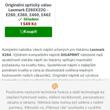
Originální optický válec
Lexmark E260X22G -
E260, E360, E460, E462
Skladem
1 549
Kč
Koupit
Kompletní nabídka všech náplní určených pro tiskárnu
Lexmark
X264
. Výběrem kompatibilní náplně
GIGAPRINT
nabízené naší
společností získáte náplň do tiskárny splňující maximální
požadavky na kvalitu tisku. Spolehlivost náplní s nejlepším
poměrem kvalita a cena je dlouhodobě ověřena kladným
hodnocením našich zákazníků. Originální náplně od výrobce
Lexmark
pochází z oficiální české distribuce s garancí původu.
Potřebujete-li poradit s výběrem náplní do Vaší tiskárny, obraťte
se na náš zákaznický servis, kde Vám rádi pomůžeme.
Používáme nezbytné technické funkce a další technologie ke
zlepšení funkčnosti webu, měření návštěvnosti, personalizaci
obsahu a reklamy. Některá data mohou být sdílena s našimi
partnery. Kliknutím na „Přijmout vše“ souhlasíte s využitím