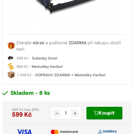
Získejte
dárek
a poštovné
ZDARMA
při nákupu zboží
nad:
499 Kč -
Sušenky Oreo!
999 Kč -
Medvídky Haribo!
1 499 Kč -
DOPRAVU ZDARMA + Medvídky Haribo!
Skladem
- 8 ks
495 Kč bez DPH
Koupit
599
Kč