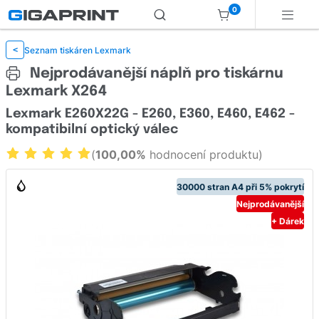
0
Seznam tiskáren Lexmark
<
Nejprodávanější náplň pro tiskárnu
Lexmark X264
Lexmark E260X22G - E260, E360, E460, E462 -
kompatibilní optický válec
(
100,00%
hodnocení produktu)
30000 stran A4 při 5% pokrytí
Nejprodávanější
+ Dárek