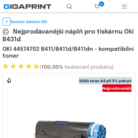
0
Seznam tiskáren OKI
<
Nejprodávanější náplň pro tiskárnu Oki
B431d
OKI 44574702 B411/B411d/B411dn - kompatibilní
toner
(
100,00%
hodnocení produktu)
3000 stran A4 při 5% pokrytí
Nejprodávanější