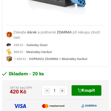
Získejte
dárek
a poštovné
ZDARMA
při nákupu zboží
nad:
499 Kč -
Sušenky Oreo!
999 Kč -
Medvídky Haribo!
1 499 Kč -
DOPRAVU ZDARMA + Medvídky Haribo!
Skladem
- 20 ks
347 Kč bez DPH
Koupit
420
Kč