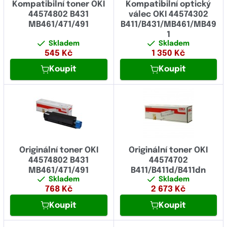
Kompatibilní toner OKI
Kompatibilní optický
44574802 B431
válec OKI 44574302
MB461/471/491
B411/B431/MB461/MB49
1
Skladem
Skladem
545
Kč
1 350
Kč
Koupit
Koupit
Originální toner OKI
Originální toner OKI
44574802 B431
44574702
MB461/471/491
B411/B411d/B411dn
Skladem
Skladem
768
Kč
2 673
Kč
Koupit
Koupit