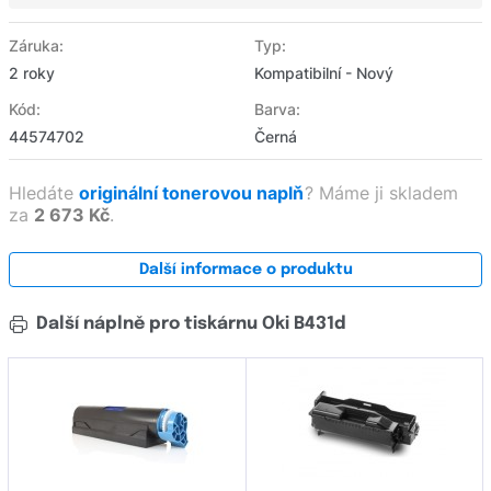
Záruka:
Typ:
2 roky
Kompatibilní - Nový
Kód:
Barva:
44574702
Černá
Hledáte
originální tonerovou naplň
?
Máme ji skladem
za
2 673 Kč
.
Další informace o produktu
Další náplně pro tiskárnu Oki B431d