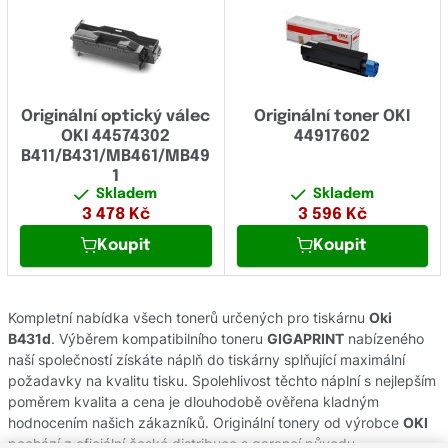
Originální optický válec
Originální toner OKI
OKI 44574302
44917602
B411/B431/MB461/MB49
1
Skladem
Skladem
3 478
Kč
3 596
Kč
Koupit
Koupit
Kompletní nabídka všech tonerů určených pro tiskárnu
Oki
B431d
. Výběrem kompatibilního toneru
GIGAPRINT
nabízeného
naší společností získáte náplň do tiskárny splňující maximální
požadavky na kvalitu tisku. Spolehlivost těchto náplní s nejlepším
poměrem kvalita a cena je dlouhodobě ověřena kladným
hodnocením našich zákazníků. Originální tonery od výrobce
OKI
pochází z oficiální české distribuce s garancí původu.