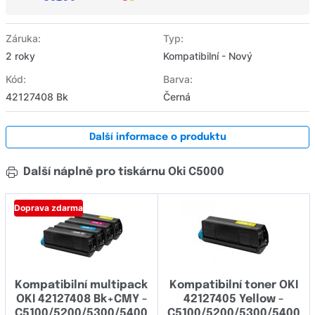
Záruka:
Typ:
2 roky
Kompatibilní - Nový
Kód:
Barva:
42127408 Bk
Černá
Další informace o produktu
Další náplně pro tiskárnu Oki C5000
Doprava zdarma
Kompatibilní multipack
Kompatibilní toner OKI
OKI 42127408 Bk+CMY -
42127405 Yellow -
C5100/5200/5300/5400
C5100/5200/5300/5400