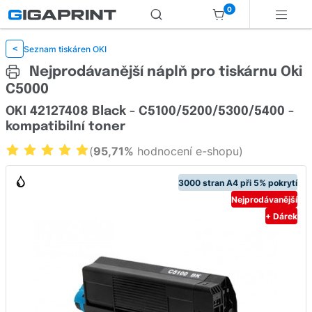
0
Seznam tiskáren OKI
<
Nejprodávanější náplň pro tiskárnu Oki
C5000
OKI 42127408 Black - C5100/5200/5300/5400 -
kompatibilní toner
(
95,71%
hodnocení e-shopu)
3000 stran A4 při 5% pokrytí
Nejprodávanější
+ Dárek