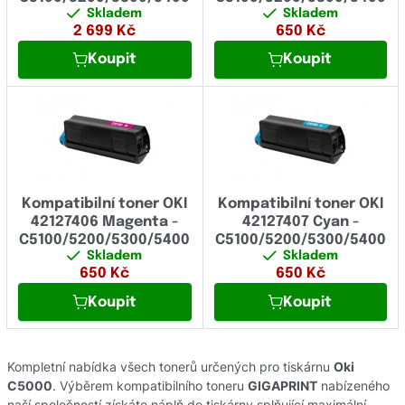
Skladem
Skladem
2 699
Kč
650
Kč
Koupit
Koupit
Kompatibilní toner OKI
Kompatibilní toner OKI
42127406 Magenta -
42127407 Cyan -
C5100/5200/5300/5400
C5100/5200/5300/5400
Skladem
Skladem
650
Kč
650
Kč
Koupit
Koupit
Kompletní nabídka všech tonerů určených pro tiskárnu
Oki
C5000
. Výběrem kompatibilního toneru
GIGAPRINT
nabízeného
naší společností získáte náplň do tiskárny splňující maximální