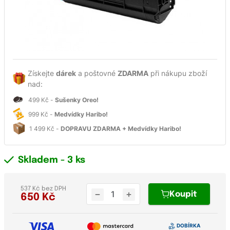
Získejte
dárek
a poštovné
ZDARMA
při nákupu zboží
nad:
499 Kč -
Sušenky Oreo!
999 Kč -
Medvídky Haribo!
1 499 Kč -
DOPRAVU ZDARMA + Medvídky Haribo!
Skladem
- 3 ks
537 Kč bez DPH
Koupit
650
Kč