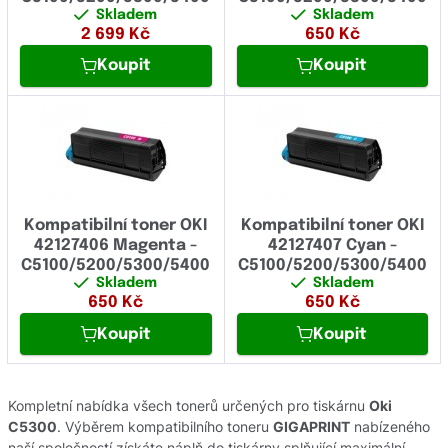
Skladem
Skladem
2 699
Kč
650
Kč
Koupit
Koupit
Kompatibilní toner OKI
Kompatibilní toner OKI
42127406 Magenta -
42127407 Cyan -
C5100/5200/5300/5400
C5100/5200/5300/5400
Skladem
Skladem
650
Kč
650
Kč
Koupit
Koupit
Kompletní nabídka všech tonerů určených pro tiskárnu
Oki
C5300
. Výběrem kompatibilního toneru
GIGAPRINT
nabízeného
naší společností získáte náplň do tiskárny splňující maximální