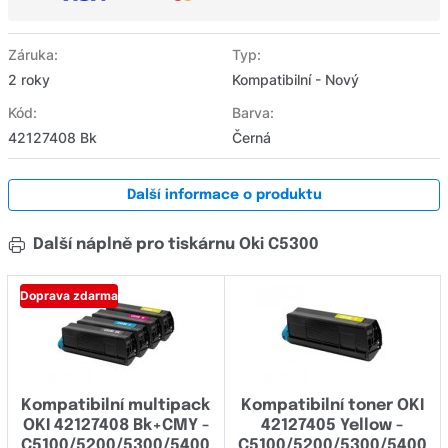
Záruka:
Typ:
2 roky
Kompatibilní - Nový
Kód:
Barva:
42127408 Bk
Černá
Další informace o produktu
Další náplně pro tiskárnu Oki C5300
Doprava zdarma
Kompatibilní multipack
Kompatibilní toner OKI
OKI 42127408 Bk+CMY -
42127405 Yellow -
C5100/5200/5300/5400
C5100/5200/5300/5400