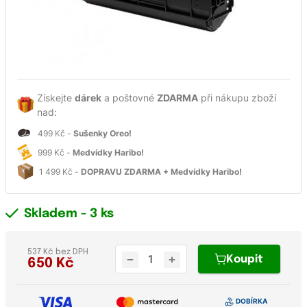
Získejte
dárek
a poštovné
ZDARMA
při nákupu zboží
nad:
499 Kč -
Sušenky Oreo!
999 Kč -
Medvídky Haribo!
1 499 Kč -
DOPRAVU ZDARMA + Medvídky Haribo!
Skladem
- 3 ks
537 Kč bez DPH
Koupit
650
Kč