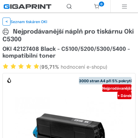
0
Seznam tiskáren OKI
<
Nejprodávanější náplň pro tiskárnu Oki
C5300
OKI 42127408 Black - C5100/5200/5300/5400 -
kompatibilní toner
(
95,71%
hodnocení e-shopu)
3000 stran A4 při 5% pokrytí
Nejprodávanější
+ Dárek