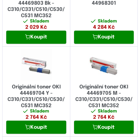
44469803 Bk -
44968301
C310/C331/C510/C530/
C531 MC352
Skladem
Skladem
2 029
Kč
4 284
Kč
Koupit
Koupit
Originální toner OKI
Originální toner OKI
44469704 Y -
44469705 M -
C310/C331/C510/C530/
C310/C331/C510/C530/
C531 MC352
C531 MC352
Skladem
Skladem
2 764
Kč
2 764
Kč
Koupit
Koupit