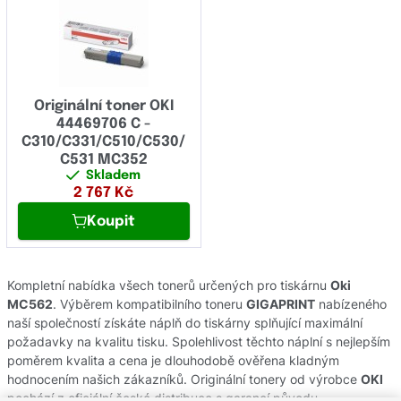
Originální toner OKI
44469706 C -
C310/C331/C510/C530/
C531 MC352
Skladem
2 767
Kč
Koupit
Kompletní nabídka všech tonerů určených pro tiskárnu
Oki
MC562
. Výběrem kompatibilního toneru
GIGAPRINT
nabízeného
naší společností získáte náplň do tiskárny splňující maximální
požadavky na kvalitu tisku. Spolehlivost těchto náplní s nejlepším
poměrem kvalita a cena je dlouhodobě ověřena kladným
hodnocením našich zákazníků. Originální tonery od výrobce
OKI
pochází z oficiální české distribuce s garancí původu.