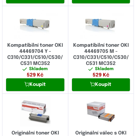
Kompatibilní toner OKI
Kompatibilní toner OKI
44469704 Y -
44469705 M -
C310/C331/C510/C530/
C310/C331/C510/C530/
C531 MC352
C531 MC352
Skladem
Skladem
529
Kč
529
Kč
Koupit
Koupit
Originální toner OKI
Originální válec s OKI