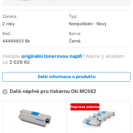
Záruka:
Typ:
2 roky
Kompatibilní - Nový
Kód:
Barva:
44469803 Bk
Černá
Hledáte
originální tonerovou naplň
?
Máme ji skladem
za
2 029 Kč
.
Další informace o produktu
Další náplně pro tiskárnu Oki MC562
Doprava zdarma