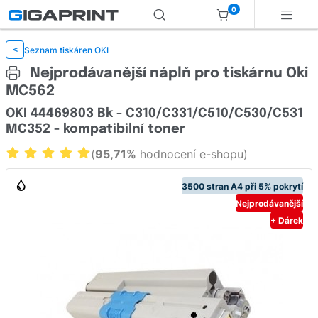
0
Seznam tiskáren OKI
<
Nejprodávanější náplň pro tiskárnu Oki
MC562
OKI 44469803 Bk - C310/C331/C510/C530/C531
MC352 - kompatibilní toner
(
95,71%
hodnocení e-shopu)
3500 stran A4 při 5% pokrytí
Nejprodávanější
+ Dárek