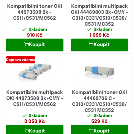
Kompatibilní toner OKI
Kompatibilní multipack
44973508 Bk -
OKI 44469803 Bk+CMY -
C511/C531/MC562
C310/C331/C510/C530/
C531 MC352
Skladem
Skladem
910
Kč
1 999
Kč
Koupit
Koupit
Doprava zdarma
Kompatibilní multipack
Kompatibilní toner OKI
OKI 44973508 Bk+CMY -
44469706 C -
C511/C531/MC562
C310/C331/C510/C530/
C531 MC352
Skladem
Skladem
3 050
Kč
529
Kč
Koupit
Koupit