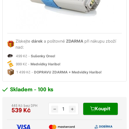
Získejte
dárek
a poštovné
ZDARMA
při nákupu zboží
nad:
499 Kč -
Sušenky Oreo!
999 Kč -
Medvídky Haribo!
1 499 Kč -
DOPRAVU ZDARMA + Medvídky Haribo!
Skladem
- 100 ks
445 Kč bez DPH
Koupit
539
Kč