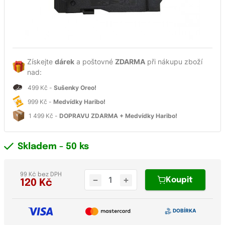
Získejte
dárek
a poštovné
ZDARMA
při nákupu zboží
nad:
499 Kč -
Sušenky Oreo!
999 Kč -
Medvídky Haribo!
1 499 Kč -
DOPRAVU ZDARMA + Medvídky Haribo!
Skladem
- 50 ks
99 Kč bez DPH
Koupit
120
Kč