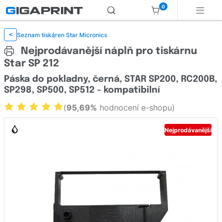
0
Seznam tiskáren Star Micronics
<
Nejprodávanější náplň pro tiskárnu
Star SP 212
Páska do pokladny, černá, STAR SP200, RC200B,
SP298, SP500, SP512 - kompatibilní
(
95,69%
hodnocení e-shopu)
Nejprodávanější