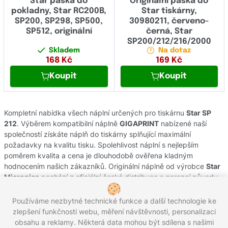
Star páska do
Originální páska do
pokladny, Star RC200B,
Star tiskárny,
SP200, SP298, SP500,
30980211, červeno-
SP512, originální
černá, Star
SP200/212/216/2000
Skladem
Na dotaz
168
Kč
169
Kč
Koupit
Koupit
Kompletní nabídka všech náplní určených pro tiskárnu
Star SP
212
. Výběrem kompatibilní náplně
GIGAPRINT
nabízené naší
společností získáte náplň do tiskárny splňující maximální
požadavky na kvalitu tisku. Spolehlivost náplní s nejlepším
poměrem kvalita a cena je dlouhodobě ověřena kladným
hodnocením našich zákazníků. Originální náplně od výrobce
Star
Micronics
pochází z oficiální české distribuce s garancí původu.
Potřebujete-li poradit s výběrem náplní do Vaší tiskárny, obraťte
se na náš zákaznický servis, kde Vám rádi pomůžeme.
Používáme nezbytné technické funkce a další technologie ke
zlepšení funkčnosti webu, měření návštěvnosti, personalizaci
obsahu a reklamy. Některá data mohou být sdílena s našimi