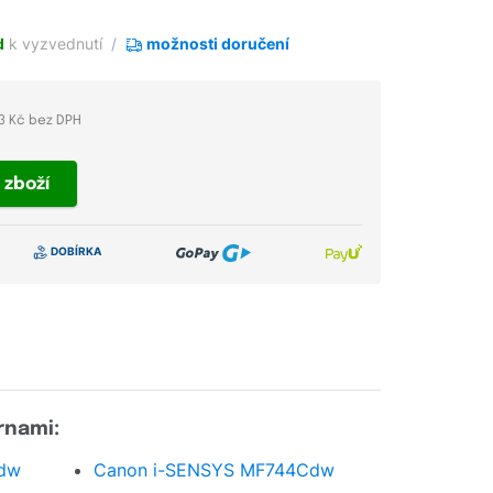
d
k vyzvednutí
možnosti doručení
3 Kč bez DPH
t
zboží
rnami:
dw
Canon i-SENSYS MF744Cdw