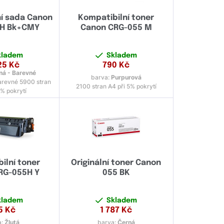
í sada Canon
Kompatibilní toner
H Bk+CMY
Canon CRG-055 M
kladem
Skladem
25
Kč
790
Kč
ná - Barevné
barva:
Purpurová
arevné 5900 stran
2100 stran A4 při 5% pokrytí
5% pokrytí
ilní toner
Originální toner Canon
RG-055H Y
055 BK
kladem
Skladem
5
Kč
1 787
Kč
a:
Žlutá
barva:
Černá