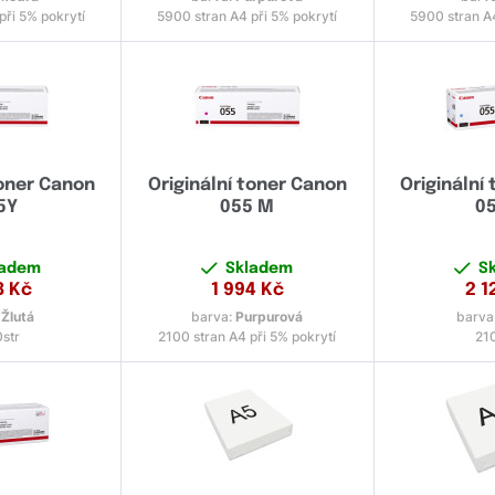
při 5% pokrytí
5900 stran A4 při 5% pokrytí
5900 stran A4
toner Canon
Originální toner Canon
Originální
5Y
055 M
05
ladem
Skladem
S
8
Kč
1 994
Kč
2 1
:
Žlutá
barva:
Purpurová
barva
str
2100 stran A4 při 5% pokrytí
21