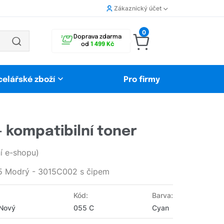
Zákaznický účet
0
Doprava zdarma
od
1 499 Kč
celářské zboží
Pro firmy
 kompatibilní toner
 e-shopu)
5 Modrý - 3015C002 s čipem
Kód:
Barva:
 Nový
055 C
Cyan