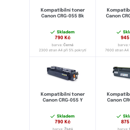
Kompatibilní toner
Kompatibi
Canon CRG-055 Bk
Canon CR
Skladem
Sk
790
Kč
945
barva:
Černá
barva:
2300 stran A4 při 5% pokrytí
7600 stran A4 
Kompatibilní toner
Kompatibi
Canon CRG-055 Y
Canon CR
Skladem
Sk
790
Kč
875
barva:
Žlutá
barva: