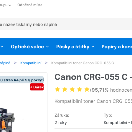
kupu
Odběrná místa
Optické válce
Pásky a štítky
Papíry a kan
náplně
Kompatibilní
Kompatibilní toner Canon CRG-055 C
Canon CRG-055 C -
0 stran A4 při 5% pokrytí
+ Dárek
(
95,71%
hodnocení
Kompatibilní toner Canon CRG-05
Záruka:
Typ:
2 roky
Kompatibilní -