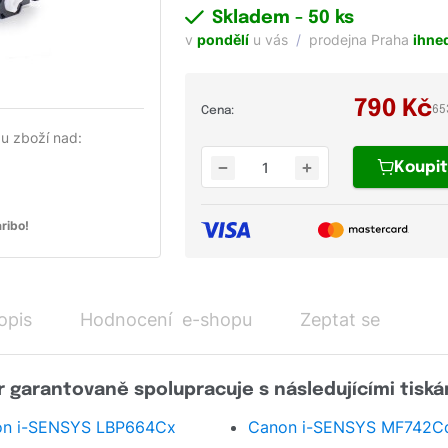
Skladem
- 50 ks
v
pondělí
u vás
prodejna Praha
ihne
790
Kč
65
Cena:
u zboží nad:
Koupi
ribo!
opis
Hodnocení e-shopu
Zeptat se
 garantovaně spolupracuje s následujícími tiská
on i-SENSYS LBP664Cx
Canon i-SENSYS MF742C