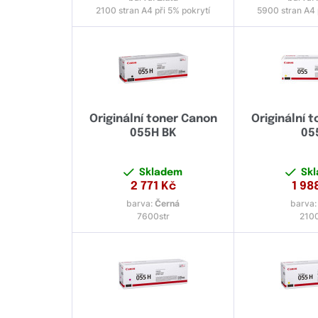
2100 stran A4 při 5% pokrytí
5900 stran A4 
Originální toner Canon
Originální 
055H BK
05
Skladem
Sk
2 771
Kč
1 98
barva:
Černá
barva
7600str
2100