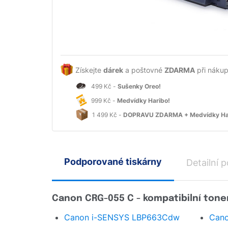
Získejte
dárek
a poštovné
ZDARMA
při nákup
499 Kč -
Sušenky Oreo!
999 Kč -
Medvídky Haribo!
1 499 Kč -
DOPRAVU ZDARMA + Medvídky Ha
Podporované tiskárny
Detailní p
Canon CRG-055 C - kompatibilní toner
Canon i-SENSYS LBP663Cdw
Can