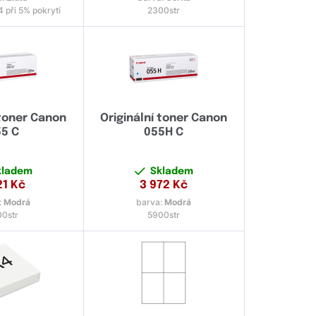
 při 5% pokrytí
2300str
 toner Canon
Originální toner Canon
5 C
055H C
kladem
Skladem
21
Kč
3 972
Kč
:
Modrá
barva:
Modrá
00str
5900str