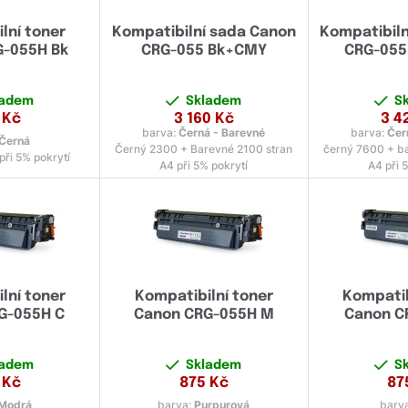
lní toner
Kompatibilní sada Canon
Kompatibiln
G-055H Bk
CRG-055 Bk+CMY
CRG-055
ladem
Skladem
S
Kč
3 160
Kč
3 4
barva:
Černá - Barevné
barva:
Čer
Černá
Černý 2300 + Barevné 2100 stran
černý 7600 + b
při 5% pokrytí
A4 při 5% pokrytí
A4 při 
lní toner
Kompatibilní toner
Kompatib
G-055H C
Canon CRG-055H M
Canon C
ladem
Skladem
S
Kč
875
Kč
87
Modrá
barva:
Purpurová
barv