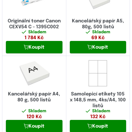
Originální toner Canon
Kancelářský papír A5,
CEXV54 C - 1395C002
80g, 500 listů
Skladem
Skladem
1 784
Kč
69
Kč
Koupit
Koupit
Kancelářský papír A4,
Samolepicí etikety 105
80 g, 500 listů
x 148,5 mm, 4ks/A4, 100
listů
Skladem
Skladem
120
Kč
132
Kč
Koupit
Koupit