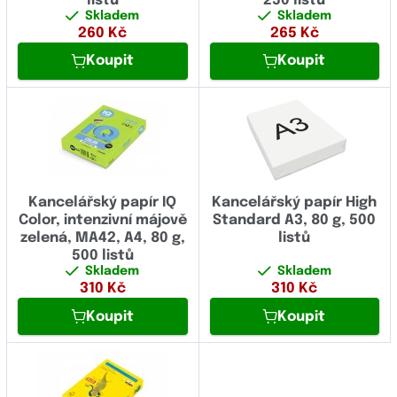
listů
250 listů
Skladem
Skladem
260
Kč
265
Kč
Koupit
Koupit
Kancelářský papír IQ
Kancelářský papír High
Color, intenzivní májově
Standard A3, 80 g, 500
zelená, MA42, A4, 80 g,
listů
500 listů
Skladem
Skladem
310
Kč
310
Kč
Koupit
Koupit