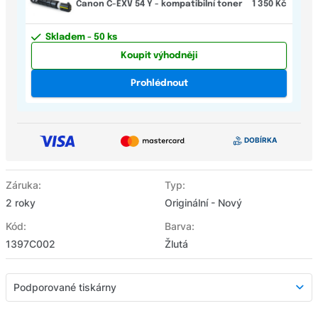
Canon C-EXV 54 Y - kompatibilní toner
1 350 Kč
Skladem
- 50 ks
Koupit výhodněji
Prohlédnout
Záruka:
Typ:
2 roky
Originální - Nový
Kód:
Barva:
1397C002
Žlutá
Podporované tiskárny
Podporované tiskárny