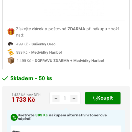
Získejte
dárek
a poštovné
ZDARMA
při nákupu zboží
nad:
499 Kč -
Sušenky Oreo!
999 Kč -
Medvídky Haribo!
1 499 Kč -
DOPRAVU ZDARMA + Medvídky Haribo!
Skladem
- 50 ks
1 432 Kč bez DPH
Koupit
1 733
Kč
Ušetřete
383 Kč
nákupem alternativní tonerové
náplně!