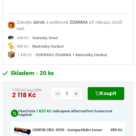
Získejte
dárek
a poštovné
ZDARMA
při nákupu zboží
nad:
499 Kč -
Sušenky Oreo!
999 Kč -
Medvídky Haribo!
1 499 Kč -
DOPRAVU ZDARMA + Medvídky Haribo!
Skladem
- 20 ks
1 750 Kč bez DPH
Koupit
2 118
Kč
Ušetřete
1 623 Kč
nákupem alternativní tonerové
náplně!
CANON CRG-051H - kompatibilní toner
495 Kč