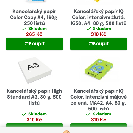
Kancelářský papír
Kancelářský papír IQ
Color Copy A4, 160g,
Color, intenzivní žlutá,
250 listů
IG50, A4, 80 g, 500 listů
Skladem
Skladem
265
Kč
310
Kč
Koupit
Koupit
Kancelářský papír High
Kancelářský papír IQ
Standard A3, 80 g, 500
Color, intenzivní májově
listů
zelená, MA42, A4, 80 g,
500 listů
Skladem
Skladem
310
Kč
310
Kč
Koupit
Koupit