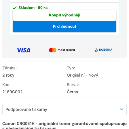
Skladem
- 50 ks
Koupit výhodněji
Prohlédnout
Záruka:
Typ:
2 roky
Originální - Nový
Kód:
Barva:
2169C002
Černá
Podporované tiskárny
Podporované tiskárny
Canon CRG051H - originální toner garantovaně spolupracuje
s následujícími tiskárnami: