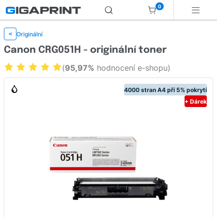
0
Originální
<
Canon CRG051H - originální toner
(
95,97%
hodnocení e-shopu)
4000 stran A4 pří 5% pokrytí
+ Dárek