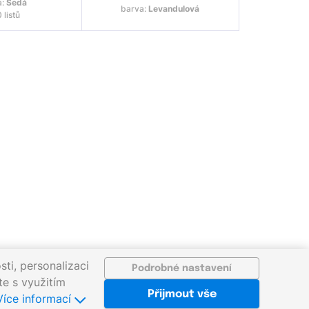
a:
Šedá
barva:
Levandulová
 listů
ti, personalizaci
Podrobné nastavení
te s využitím
nt.cz
©2026 gigaprint.cz
Přijmout vše
Více informací