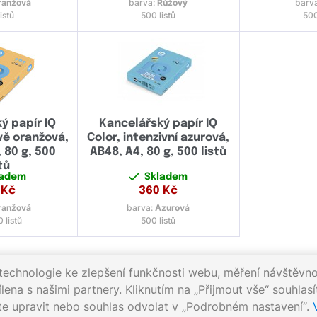
ranžová
barva:
Růžový
barv
istů
500 listů
500
ý papír IQ
Kancelářský papír IQ
vě oranžová,
Color, intenzivní azurová,
 80 g, 500
AB48, A4, 80 g, 500 listů
tů
ladem
Skladem
Kč
360
Kč
ranžová
barva:
Azurová
 listů
500 listů
echnologie ke zlepšení funkčnosti webu, měření návštěvnos
na s našimi partnery. Kliknutím na „Přijmout vše“ souhlasí
03 100
Pracovní dny 8:00 - 17:00
Napište nám:
info@gigapri
ete upravit nebo souhlas odvolat v „Podrobném nastavení“.