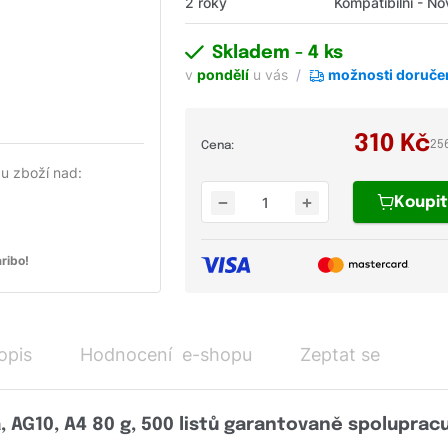
2 roky
Kompatibilní - No
Skladem
- 4 ks
v
pondělí
u vás
možnosti doruče
310
Kč
25
Cena:
u zboží nad:
Koupi
ribo!
opis
Hodnocení e-shopu
Zeptat se
, AG10, A4 80 g, 500 listů garantovaně spolupracu