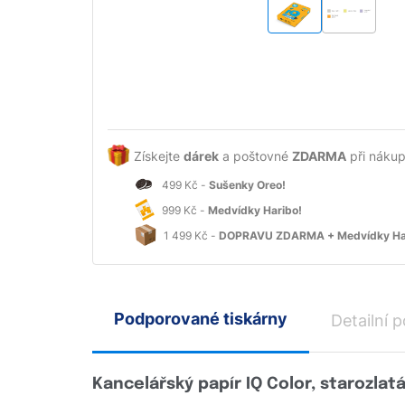
Získejte
dárek
a poštovné
ZDARMA
při nákup
499 Kč -
Sušenky Oreo!
999 Kč -
Medvídky Haribo!
1 499 Kč -
DOPRAVU ZDARMA + Medvídky Ha
Podporované tiskárny
Detailní p
Kancelářský papír IQ Color, starozlatá