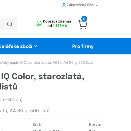
Zákaznický účet
0
Doprava zdarma
od
1 499 Kč
celářské zboží
Pro firmy
řský papír IQ Color, starozlatá, AG10, A4 80 g, 500 listů
IQ Color, starozlatá,
listů
 e-shopu)
atá, A4 80 g, 500 listů
Kód:
Barva: