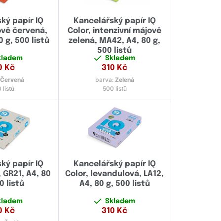
ký papír IQ
Kancelářský papír IQ
lově červená,
Color, intenzivní májově
0 g, 500 listů
zelená, MA42, A4, 80 g,
500 listů
kladem
Skladem
0
Kč
310
Kč
Červená
barva:
Zelená
 listů
500 listů
ký papír IQ
Kancelářský papír IQ
, GR21, A4, 80
Color, levandulová, LA12,
0 listů
A4, 80 g, 500 listů
kladem
Skladem
0
Kč
310
Kč