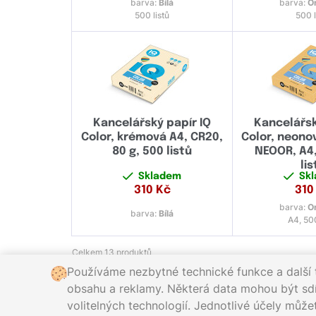
barva:
Bílá
barva:
O
500 listů
500 l
Kancelářský papír IQ
Kancelářsk
Color, krémová A4, CR20,
Color, neono
80 g, 500 listů
NEOOR, A4,
lis
Skladem
Sk
310
Kč
310
barva:
O
barva:
Bílá
A4, 500
Celkem 13 produktů
Používáme nezbytné technické funkce a další t
obsahu a reklamy. Některá data mohou být sdíle
Zavolejte nám zdarma:
800 2
volitelných technologií. Jednotlivé účely můž