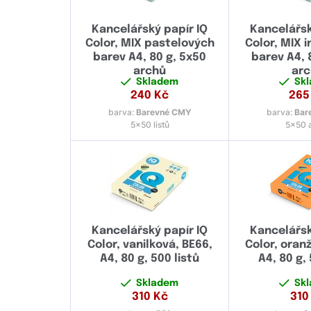
Kancelářský papír IQ
Kancelářsk
Color, MIX pastelových
Color, MIX i
barev A4, 80 g, 5x50
barev A4, 
archů
ar
Skladem
Sk
240
Kč
265
barva:
Barevné CMY
barva:
Bar
5x50 listů
5x50 
Kancelářský papír IQ
Kancelářsk
Color, vanilková, BE66,
Color, oran
A4, 80 g, 500 listů
A4, 80 g, 
Skladem
Sk
310
Kč
310