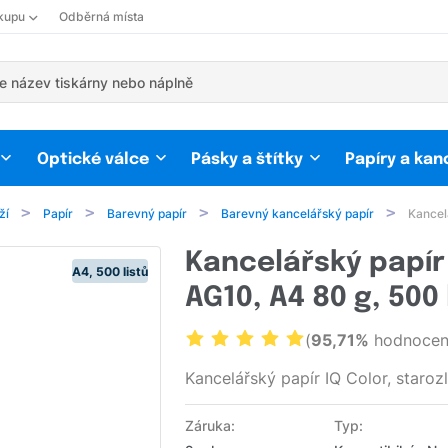
kupu
Odběrná místa
Optické válce
Pásky a štítky
Papíry a kan
ží
Papír
Barevný papír
Barevný kancelářský papír
Kancelá
Kancelářský papír 
A4, 500 listů
AG10, A4 80 g, 500 
(
95,71%
hodnocení
Kancelářský papír IQ Color, starozl
Záruka:
Typ: