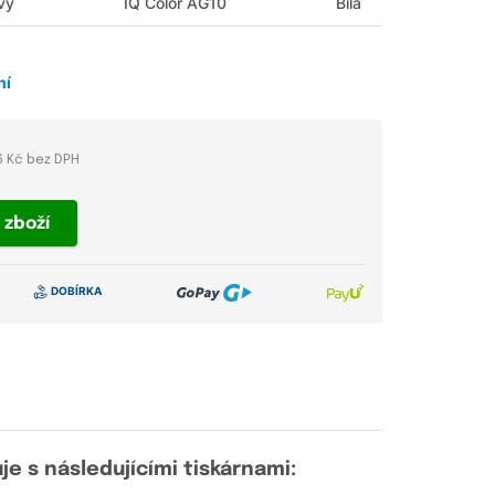
vý
IQ Color AG10
Bílá
ní
6 Kč bez DPH
t
zboží
je s následujícími tiskárnami: