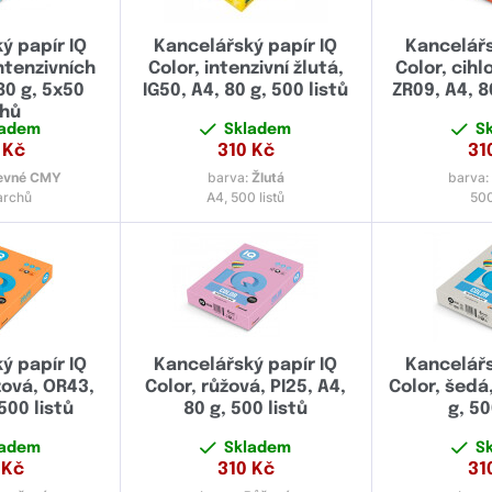
ý papír IQ
Kancelářský papír IQ
Kancelářs
ntenzivních
Color, intenzivní žlutá,
Color, cih
80 g, 5x50
IG50, A4, 80 g, 500 listů
ZR09, A4, 8
chů
ladem
Skladem
S
Kč
310
Kč
31
evné CMY
barva:
Žlutá
barva:
archů
A4, 500 listů
500
ý papír IQ
Kancelářský papír IQ
Kancelářs
žová, OR43,
Color, růžová, PI25, A4,
Color, šedá
500 listů
80 g, 500 listů
g, 50
ladem
Skladem
S
Kč
310
Kč
31