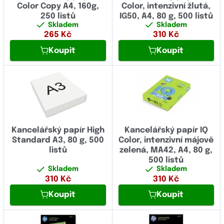
Color Copy A4, 160g,
Color, intenzivní žlutá,
250 listů
IG50, A4, 80 g, 500 listů
Skladem
Skladem
265
Kč
310
Kč
Koupit
Koupit
Kancelářský papír High
Kancelářský papír IQ
Standard A3, 80 g, 500
Color, intenzivní májově
listů
zelená, MA42, A4, 80 g,
500 listů
Skladem
Skladem
310
Kč
310
Kč
Koupit
Koupit