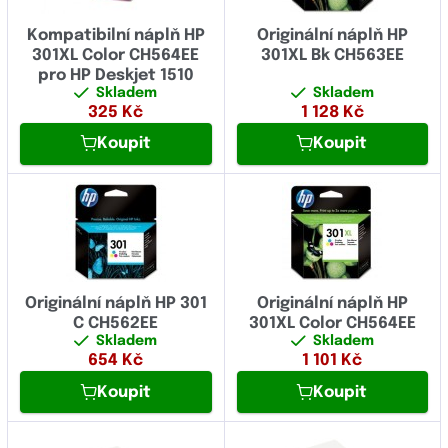
Kompatibilní náplň HP
Originální náplň HP
301XL Color CH564EE
301XL Bk CH563EE
pro HP Deskjet 1510
Skladem
Skladem
325
Kč
1 128
Kč
Koupit
Koupit
Originální náplň HP 301
Originální náplň HP
C CH562EE
301XL Color CH564EE
Skladem
Skladem
654
Kč
1 101
Kč
Koupit
Koupit