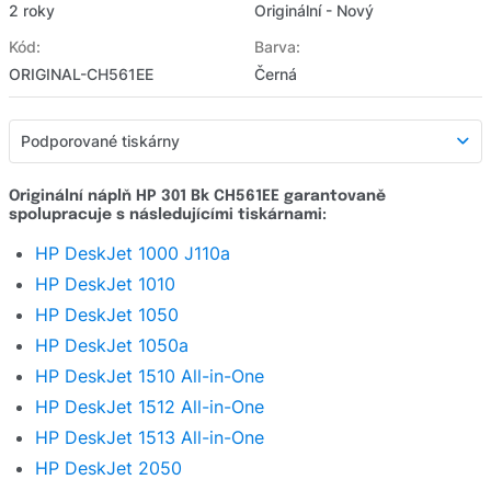
2 roky
Originální - Nový
Kód:
Barva:
ORIGINAL-CH561EE
Černá
Podporované tiskárny
Podporované tiskárny
Originální náplň HP 301 Bk CH561EE garantovaně
spolupracuje s následujícími tiskárnami:
Detailní popis
HP DeskJet 1000 J110a
Hodnocení produktu
HP DeskJet 1010
Hodnocení e-shopu
HP DeskJet 1050
HP DeskJet 1050a
Zeptat se
HP DeskJet 1510 All-in-One
HP DeskJet 1512 All-in-One
HP DeskJet 1513 All-in-One
HP DeskJet 2050