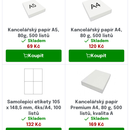
Kancelářský papír A5,
Kancelářský papír A4,
80g, 500 listů
80 g, 500 listů
Skladem
Skladem
69
Kč
120
Kč
Koupit
Koupit
Samolepicí etikety 105
Kancelářský papír
x 148,5 mm, 4ks/A4, 100
Premium A4, 80 g, 500
listů
listů, kvalita A
Skladem
Skladem
132
Kč
169
Kč