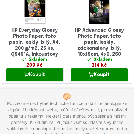
HP Everyday Glossy
HP Advanced Glossy
Photo Paper, foto
Photo Paper, foto
papír, lesklý, bílý, A4,
papír, lesklý,
200 g/m2, 25 ks,
zdokonalený, bílý,
Q5451A, inkoustový
10x15cm, 4x6, 250
Skladem
Skladem
g/m2, 100 ks, Q8692A,
209
Kč
314
Kč
inkoustový
Koupit
Koupit
1
2
Používáme nezbytné technické funkce a další technologie ke
Celkem 21 produktů
zlepšení funkčnosti webu, měření návštěvnosti, personalizaci
obsahu a reklamy. Některá data mohou být sdílena s našimi
partnery. Kliknutím na „Přijmout vše“ souhlasíte s využitím
Zavolejte nám zdarma:
800 203 100
volitelných technologií. Jednotlivé účely můžete upravit nebo
Pracovní dny 8:00 - 17:00