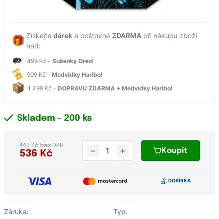
Získejte
dárek
a poštovné
ZDARMA
při nákupu zboží
nad:
499 Kč -
Sušenky Oreo!
999 Kč -
Medvídky Haribo!
1 499 Kč -
DOPRAVU ZDARMA + Medvídky Haribo!
Skladem
- 200 ks
443 Kč bez DPH
Koupit
536
Kč
Záruka:
Typ: