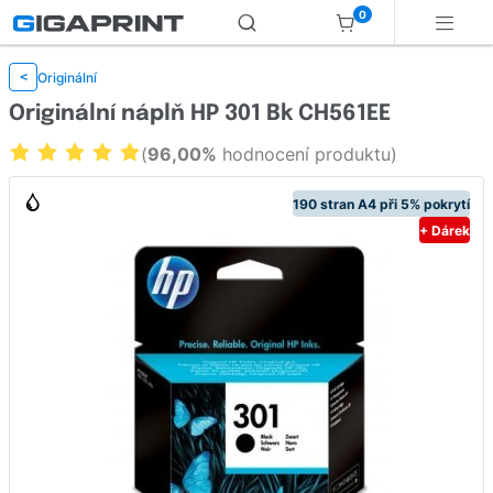
0
Originální
<
Originální náplň HP 301 Bk CH561EE
(
96,00%
hodnocení produktu)
190 stran A4 při 5% pokrytí
+ Dárek