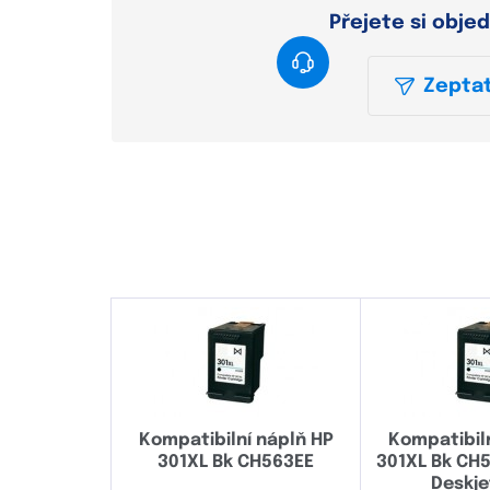
Přejete si obje
Zeptat
Kompatibilní náplň HP
Kompatibil
301XL Bk CH563EE
301XL Bk CH
Deskje