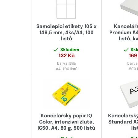
Samolepicí etikety 105 x
Kancelář
148,5 mm, 4ks/A4, 100
Premium A4
listů
listů, k
Skladem
Sk
132
Kč
169
barva:
Bílá
barva
A4, 100 listů
500 l
Kancelářský papír IQ
Kancelářský
Color, intenzivní žlutá,
Standard A3
IG50, A4, 80 g, 500 listů
lis