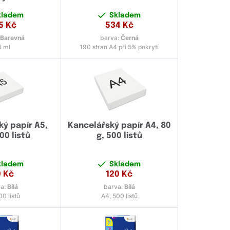
kladem
Skladem
5
Kč
534
Kč
:
Barevná
barva:
Černá
4 ml
190 stran A4 při 5% pokrytí
ý papír A5,
Kancelářský papír A4, 80
00 listů
g, 500 listů
kladem
Skladem
9
Kč
120
Kč
va:
Bílá
barva:
Bílá
00 listů
A4, 500 listů