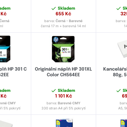
ladem
Skladem
S
Kč
655
Kč
32
Černá
barva:
Černá - Barevné
barva
ml
černá 17 m + barevná 14 ml
1
plň HP 301 C
Originální náplň HP 301XL
Kancelářsk
62EE
Color CH564EE
80g, 5
ladem
Skladem
S
Kč
1 101
Kč
6
evné CMY
barva:
Barevné CMY
bar
ři 5% pokrytí
330 stran A4 při 5% pokrytí
A5, 5