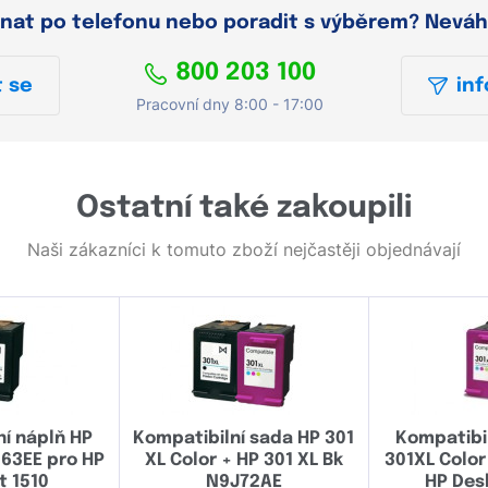
dnat po telefonu nebo poradit s výběrem? Neváh
800 203 100
 se
inf
Pracovní dny 8:00 - 17:00
Ostatní také zakoupili
Naši zákazníci k tomuto zboží nejčastěji objednávají
ní náplň HP
Kompatibilní sada HP 301
Kompatibil
563EE pro HP
XL Color + HP 301 XL Bk
301XL Color
t 1510
N9J72AE
HP Des