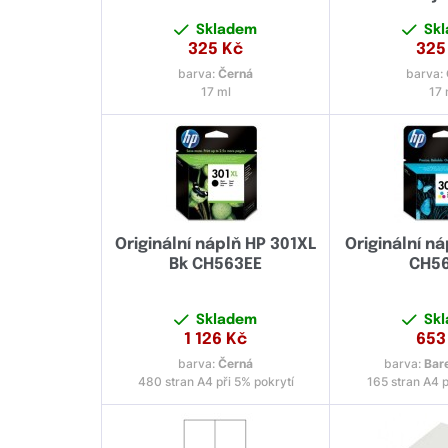
Skladem
Sk
325
Kč
325
barva:
Černá
barva:
17 ml
17 
Originální náplň HP 301XL
Originální ná
Bk CH563EE
CH5
Skladem
Sk
1 126
Kč
653
barva:
Černá
barva:
Bar
480 stran A4 při 5% pokrytí
165 stran A4 p