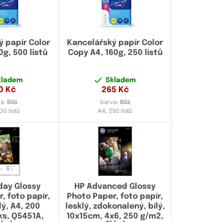
 papír Color
Kancelářský papír Color
0g, 500 listů
Copy A4, 160g, 250 listů
kladem
Skladem
0
Kč
265
Kč
va:
Bílá
barva:
Bílá
00 listů
A4, 250 listů
day Glossy
HP Advanced Glossy
, foto papír,
Photo Paper, foto papír,
ílý, A4, 200
lesklý, zdokonalený, bílý,
ks, Q5451A,
10x15cm, 4x6, 250 g/m2,