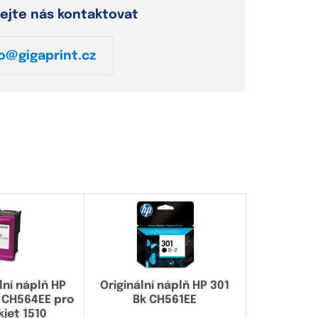
ejte nás kontaktovat
o@gigaprint.cz
ní náplň HP
Originální náplň HP 301
 CH564EE pro
Bk CH561EE
kjet 1510