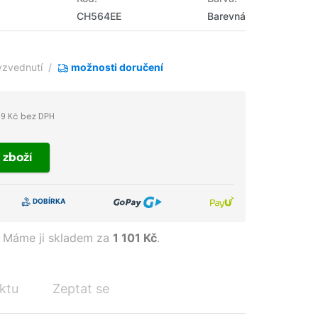
CH564EE
Barevná
yzvednutí
možnosti doručení
69 Kč bez DPH
t
zboží
Máme ji skladem za
1 101 Kč
.
ktu
Zeptat se