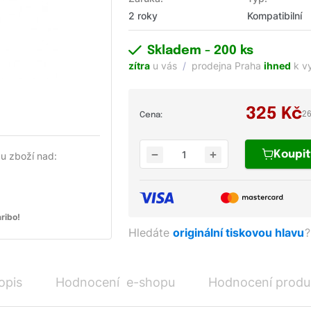
2 roky
Kompatibilní
Skladem
- 200 ks
zítra
u vás
prodejna Praha
ihned
k v
325
Kč
2
Cena:
Koupi
u zboží nad:
ribo!
Hledáte
originální tiskovou hlavu
?
opis
Hodnocení e-shopu
Hodnocení produ