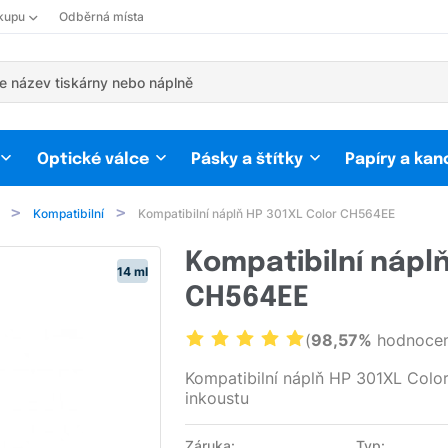
kupu
Odběrná místa
Optické válce
Pásky a štítky
Papíry a kan
Kompatibilní
Kompatibilní náplň HP 301XL Color CH564EE
Kompatibilní nápl
14 ml
CH564EE
(
98,57%
hodnocen
Kompatibilní náplň HP 301XL Colo
inkoustu
Záruka:
Typ: