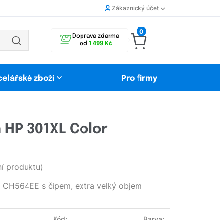
Zákaznický účet
0
Doprava zdarma
od
1 499 Kč
celářské zboží
Pro firmy
ň HP 301XL Color
í produktu)
r CH564EE s čipem, extra velký objem
Kód:
Barva: