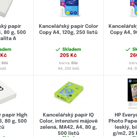
ský papír
Kancelářský papír Color
Kancelářský
, 80 g, 500
Copy A4, 120g, 250 listů
Copy A4, 9
valita A
ladem
Skladem
S
Kč
205
Kč
26
:
Bílá
barva:
Bílá
bar
istů
A4, 250 listů
A4, 5
 papír High
Kancelářský papír IQ
HP Every
, 80 g, 500
Color, intenzivní májově
Photo Paper
tů
zelená, MA42, A4, 80 g,
lesklý, b
500 listů
g/m2, 25 