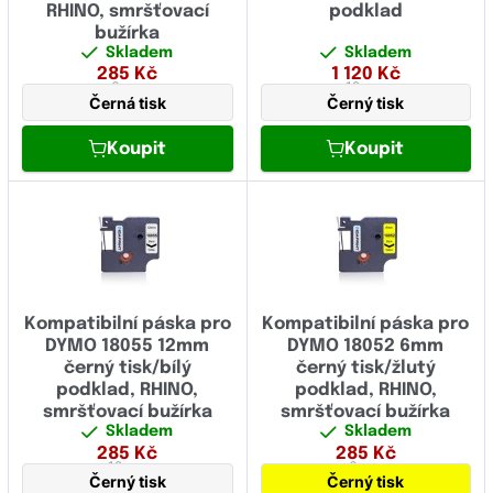
RHINO, smršťovací
podklad
bužírka
Skladem
Skladem
285
Kč
1 120
Kč
6 mm
12 mm
Černá tisk
Černý tisk
Koupit
Koupit
Kompatibilní páska pro
Kompatibilní páska pro
DYMO 18055 12mm
DYMO 18052 6mm
černý tisk/bílý
černý tisk/žlutý
podklad, RHINO,
podklad, RHINO,
smršťovací bužírka
smršťovací bužírka
Skladem
Skladem
285
Kč
285
Kč
12 mm
6 mm
Černý tisk
Černý tisk