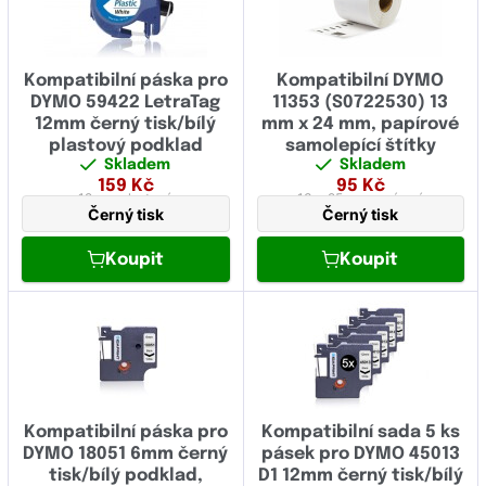
Kompatibilní páska pro
Kompatibilní DYMO
DYMO 59422 LetraTag
11353 (S0722530) 13
12mm černý tisk/bílý
mm x 24 mm, papírové
plastový podklad
samolepící štítky
Skladem
Skladem
159
Kč
95
Kč
12 mm
plastová
13 x 25 mm
papírová
Černý tisk
Černý tisk
Koupit
Koupit
Kompatibilní páska pro
Kompatibilní sada 5 ks
DYMO 18051 6mm černý
pásek pro DYMO 45013
tisk/bílý podklad,
D1 12mm černý tisk/bílý