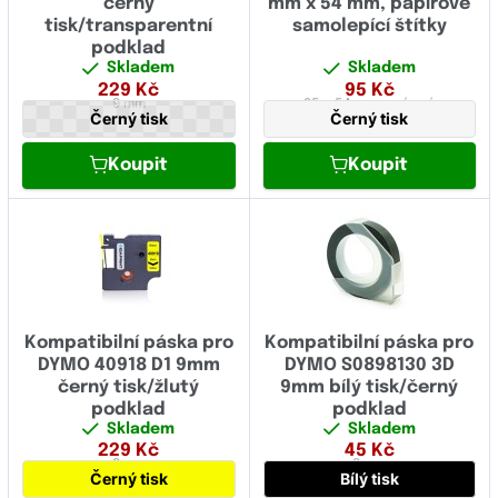
černý
mm x 54 mm, papírové
tisk/transparentní
samolepící štítky
podklad
Skladem
Skladem
229
Kč
95
Kč
9 mm
25 x 54 mm
papírová
Černý tisk
Černý tisk
Koupit
Koupit
Kompatibilní páska pro
Kompatibilní páska pro
DYMO 40918 D1 9mm
DYMO S0898130 3D
černý tisk/žlutý
9mm bílý tisk/černý
podklad
podklad
Skladem
Skladem
229
Kč
45
Kč
9 mm
9 mm
Černý tisk
Bílý tisk