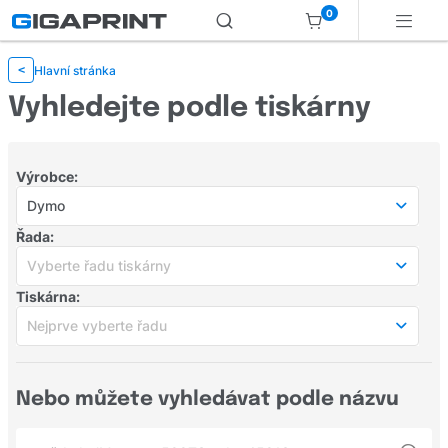
0
Hlavní stránka
<
Vyhledejte podle tiskárny
Výrobce:
Dymo
Populární výrobci
Řada:
HP
Vyberte řadu tiskárny
Tiskárna:
Canon
Vyberte řadu tiskárny
Nejprve vyberte řadu
Populární řady
Samsung
Nejprve vyberte řadu
Epson
Populární tiskárny
Nebo můžete vyhledávat podle názvu
Junior
Brother
Dymo LabelManager 500TS
LabelMaker