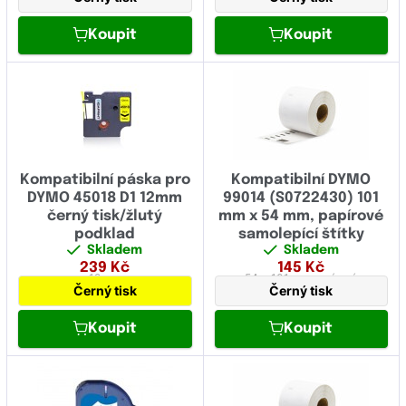
TallyGenicom
Koupit
Koupit
Toshiba
Triumph-Adler
UPrint
Unassigned
Kompatibilní páska pro
Kompatibilní DYMO
Utax
DYMO 45018 D1 12mm
99014 (S0722430) 101
černý tisk/žlutý
mm x 54 mm, papírové
Xerox
podklad
samolepící štítky
Skladem
Skladem
Zebra
239
Kč
145
Kč
12 mm
54 x 101 mm
papírová
Černý tisk
Černý tisk
Koupit
Koupit