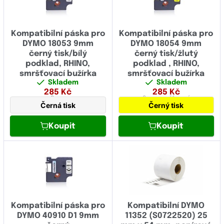
Kompatibilní páska pro
Kompatibilní páska pro
DYMO 18053 9mm
DYMO 18054 9mm
černý tisk/bílý
černý tisk/žlutý
podklad, RHINO,
podklad , RHINO,
smršťovací bužírka
smršťovací bužírka
Skladem
Skladem
285
Kč
285
Kč
9 mm
9 mm
smršťovací
Černá tisk
Černý tisk
Koupit
Koupit
Kompatibilní páska pro
Kompatibilní DYMO
DYMO 40910 D1 9mm
11352 (S0722520) 25