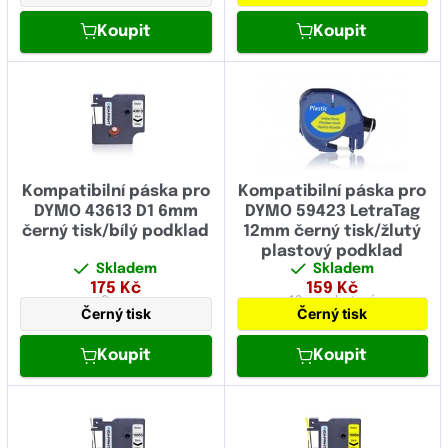
Koupit
Koupit
Kompatibilní páska pro
Kompatibilní páska pro
DYMO 43613 D1 6mm
DYMO 59423 LetraTag
černý tisk/bílý podklad
12mm černý tisk/žlutý
plastový podklad
Skladem
Skladem
175
Kč
159
Kč
6 mm
12 mm
plastová
Černý tisk
Černý tisk
Koupit
Koupit