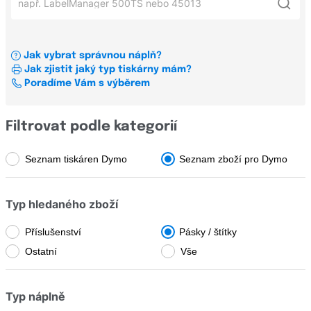
Xerox
Dymo LabelManager 420P
LabelManager
OKI
Dymo LabelManager 360D
LabelPOINT
Jak vybrat správnou náplň?
Konfigurátor štítků a pásek pro tiskárny štítků
Dymo LabelManager PnP
Jak zjistit jaký typ tiskárny mám?
LabelWriter
Všechni výrobci
Poradíme Vám s výběrem
Dymo LabelManager 160
LetraTag
Dymo LabelManager PC2
Všechny řady
Brady
Filtrovat podle kategorií
Brother
Seznam tiskáren Dymo
Seznam zboží pro Dymo
Junior
Canon
LabelMaker
Typ hledaného zboží
Casio
LabelManager
Dell
Příslušenství
Pásky / štítky
LabelPOINT
Ostatní
Vše
Develop
LabelWriter
Dymo
Typ náplně
LetraTag
Epson