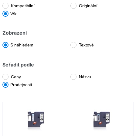
M
Kompatibilní
Originální
Fujitsu
Vše
Omega
Fullmark
RHINO
Zobrazení
GIGAPRINT
XTL
S náhledem
HP
Textové
IBM
Seřadit podle
Image
Ceny
Názvu
Konica Minolta
Prodejnosti
Kyocera
Lexmark
Logo
Novus