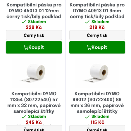
OCÉ
Kompatibilní páska pro
Kompatibilní páska pro
DYMO 45013 D1 12mm
DYMO 40913 D1 9mm
OKI
černý tisk/bílý podklad
černý tisk/bílý podklad
Skladem
Skladem
Olivetti
229
Kč
219
Kč
12 mm
9 mm
Panasonic
Černý tisk
Černý tisk
Pantum
Koupit
Koupit
Papyrus
Philips
Printronix
Ricoh
Kompatibilní DYMO
Kompatibilní DYMO
11354 (S0722540) 57
99012 (S0722400) 89
Samsung
mm x 32 mm, papírové
mm x 36 mm, papírové
samolepící štítky
samolepící štítky
Sharp
Skladem
Skladem
245
Kč
115
Kč
Star Micronics
32 x 57 mm
papírová
36 x 89 mm
Černý tisk
Černý tisk