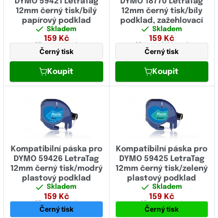
DYMO 59421 LetraTag
DYMO 18770 LetraTag
12mm černý tisk/bílý
12mm černý tisk/bíly
papírový podklad
podklad, zažehlovací
Skladem
Skladem
159
Kč
159
Kč
12 mm
papírová
12 mm
zažehlovací
Černý tisk
Černý tisk
Koupit
Koupit
Kompatibilní páska pro
Kompatibilní páska pro
DYMO 59426 LetraTag
DYMO 59425 LetraTag
12mm černý tisk/modrý
12mm černý tisk/zelený
plastový podklad
plastový podklad
Skladem
Skladem
159
Kč
159
Kč
12 mm
plastová
12 mm
plastová
Černý tisk
Černý tisk