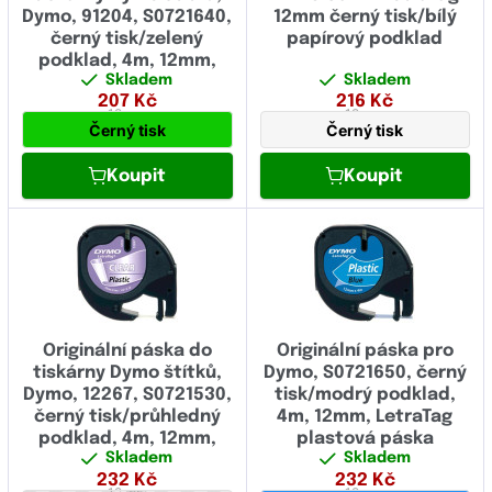
Dymo, 91204, S0721640,
12mm černý tisk/bílý
černý tisk/zelený
papírový podklad
podklad, 4m, 12mm,
Skladem
Skladem
LetraTag plastová
207
Kč
216
Kč
páska
12 mm
12 mm
Černý tisk
Černý tisk
Koupit
Koupit
Originální páska do
Originální páska pro
tiskárny Dymo štítků,
Dymo, S0721650, černý
Dymo, 12267, S0721530,
tisk/modrý podklad,
černý tisk/průhledný
4m, 12mm, LetraTag
podklad, 4m, 12mm,
plastová páska
Skladem
Skladem
LetraTag plastová
232
Kč
232
Kč
páska