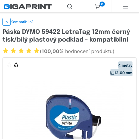
0
Kompatibilní
<
Páska DYMO 59422 LetraTag 12mm černý
tisk/bílý plastový podklad - kompatibilní
(
100,00%
hodnocení produktu)
4 metry
12.00 mm