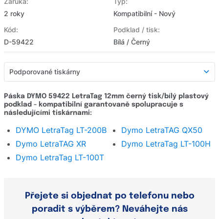
Záruka:
Typ:
2 roky
Kompatibilní - Nový
Kód:
Podklad / tisk:
D-59422
Bílá / Černý
Podporované tiskárny
Podporované tiskárny
Páska DYMO 59422 LetraTag 12mm černý tisk/bílý plastový
podklad - kompatibilní garantovaně spolupracuje s
Detailní popis
následujícími tiskárnami:
Hodnocení produktu
DYMO LetraTag LT-200B
Dymo LetraTAG QX50
Dymo LetraTAG XR
Dymo LetraTag LT-100H
Hodnocení e-shopu
Dymo LetraTag LT-100T
Zeptat se
Přejete si objednat po telefonu nebo
poradit s výběrem? Neváhejte nás