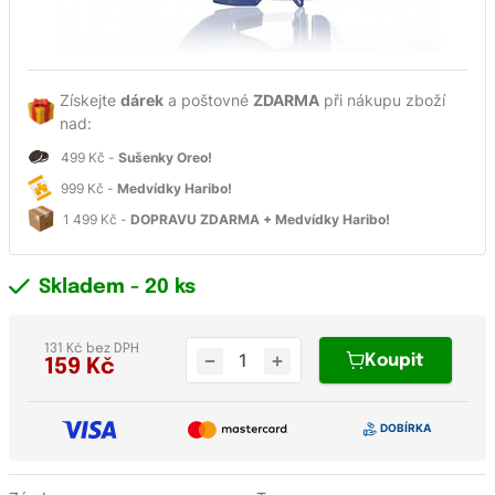
Získejte
dárek
a poštovné
ZDARMA
při nákupu zboží
nad:
499 Kč -
Sušenky Oreo!
999 Kč -
Medvídky Haribo!
1 499 Kč -
DOPRAVU ZDARMA + Medvídky Haribo!
Skladem
- 20 ks
131 Kč bez DPH
Koupit
159
Kč