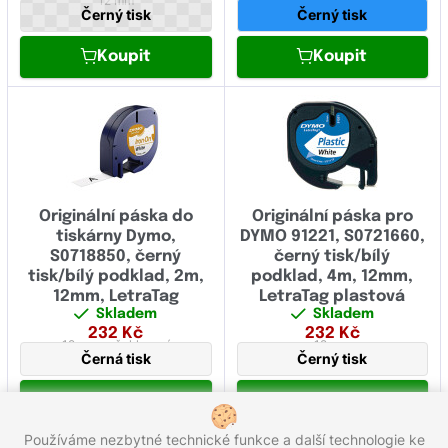
12 mm
12 mm
Černý tisk
Černý tisk
Koupit
Koupit
Originální páska do
Originální páska pro
tiskárny Dymo,
DYMO 91221, S0721660,
S0718850, černý
černý tisk/bílý
tisk/bílý podklad, 2m,
podklad, 4m, 12mm,
12mm, LetraTag
LetraTag plastová
Skladem
Skladem
nažehlovací páska
páska
232
Kč
232
Kč
12 mm
zažehlovací
12 mm
Černá tisk
Černý tisk
Koupit
Koupit
Používáme nezbytné technické funkce a další technologie ke