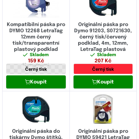
Kompatibilní páska pro
Originální páska pro
DYMO 12268 LetraTag
Dymo 91203, S0721630,
12mm černý
černý tisk/červený
tisk/transparentní
podklad, 4m, 12mm,
plastový podklad
LetraTag plastová
Skladem
Skladem
páska
159
Kč
207
Kč
12 mm
plastová
12 mm
Černý tisk
Černý tisk
Koupit
Koupit
Originální páska do
Originální páska pro
tiskárny Dymo štítků,
DYMO 59421 LetraTag