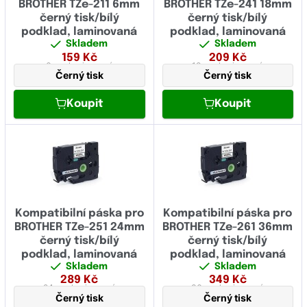
BROTHER TZe-211 6mm
BROTHER TZe-241 18mm
Černý
(0)
černý tisk/bílý
černý tisk/bílý
podklad, laminovaná
podklad, laminovaná
Skladem
Skladem
159
Kč
209
Kč
6 mm
laminovaná
18 mm
laminovaná
Černý tisk
Černý tisk
Koupit
Koupit
Kompatibilní páska pro
Kompatibilní páska pro
BROTHER TZe-251 24mm
BROTHER TZe-261 36mm
černý tisk/bílý
černý tisk/bílý
podklad, laminovaná
podklad, laminovaná
Skladem
Skladem
289
Kč
349
Kč
24 mm
laminovaná
36 mm
laminovaná
Černý tisk
Černý tisk