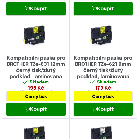
Koupit
Koupit
Kompatibilní páska pro
Kompatibilní páska pro
BROTHER TZe-631 12mm
BROTHER TZe-621 9mm
černý tisk/žlutý
černý tisk/žlutý
podklad, laminovaná
podklad, laminovaná
Skladem
Skladem
195
Kč
179
Kč
12 mm
laminovaná
9 mm
laminovaná
Černý tisk
Černý tisk
Koupit
Koupit