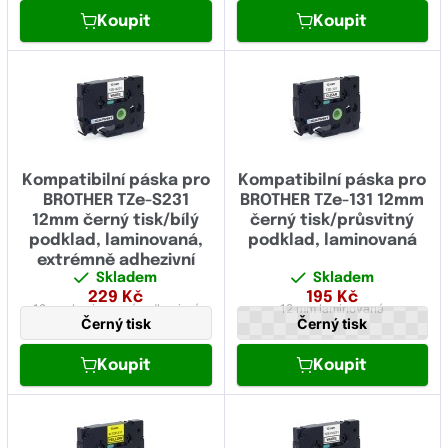
Koupit
Koupit
Kompatibilní páska pro
Kompatibilní páska pro
BROTHER TZe-S231
BROTHER TZe-131 12mm
12mm černý tisk/bílý
černý tisk/průsvitný
podklad, laminovaná,
podklad, laminovaná
extrémně adhezivní
Skladem
Skladem
229
Kč
195
Kč
12 mm
laminovaná,
adhezivní
12 mm
laminovaná
Černý tisk
Černý tisk
Koupit
Koupit