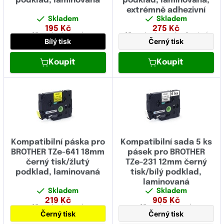
podklad, laminovaná
podklad, laminovaná,
extrémně adhezivní
Skladem
Skladem
195
Kč
275
Kč
12 mm
laminovaná
18 mm
laminovaná,
adhezivní
Bílý tisk
Černý tisk
Koupit
Koupit
Kompatibilní páska pro
Kompatibilní sada 5 ks
BROTHER TZe-641 18mm
pásek pro BROTHER
černý tisk/žlutý
TZe-231 12mm černý
podklad, laminovaná
tisk/bílý podklad,
laminovaná
Skladem
Skladem
219
Kč
905
Kč
18 mm
laminovaná
12 mm
laminovaná
Černý tisk
Černý tisk