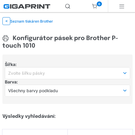
0
Seznam tiskáren Brother
<
Konfigurátor pásek pro Brother P-
touch 1010
Šířka:
Zvolte šířku pásky
Barva:
Zvolte šířku pásky
Všechny barvy podkladu
šířka 6 mm
(21)
Všechny barvy podkladu
šířka 9 mm
(37)
Bílá
(71)
Výsledky vyhledávání:
šířka 12 mm
(83)
Černá
(16)
šířka 16 mm
(1)