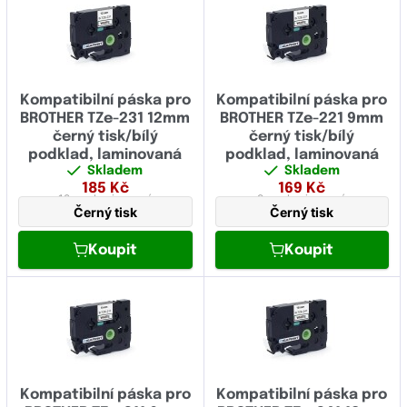
Červená
(12)
šířka 18 mm
(43)
Modrá
(18)
šířka 24 mm
(37)
Oranžová
(0)
šířka 36 mm
(19)
Kompatibilní páska pro
Kompatibilní páska pro
Stříbrná
(8)
BROTHER TZe-231 12mm
BROTHER TZe-221 9mm
šířka 38 mm
(1)
černý tisk/bílý
černý tisk/bílý
Zelená
(11)
podklad, laminovaná
podklad, laminovaná
Skladem
Skladem
Žlutá
(37)
185
Kč
169
Kč
12 mm
laminovaná
9 mm
laminovaná
Černý tisk
Černý tisk
Průhledný
(36)
Aluminium
(0)
Koupit
Koupit
Oranžový
(1)
Zlatý
(3)
Bílý
(7)
Zlatý
(1)
Kompatibilní páska pro
Kompatibilní páska pro