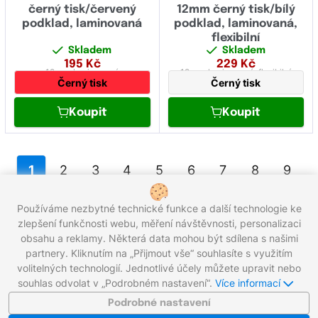
černý tisk/červený
12mm černý tisk/bílý
podklad, laminovaná
podklad, laminovaná,
flexibilní
Skladem
Skladem
195
Kč
229
Kč
12 mm
laminovaná
12 mm
laminovaná,
flexibilní
Černý tisk
Černý tisk
Koupit
Koupit
1
2
3
4
5
6
7
8
9
10
11
12
13
Používáme nezbytné technické funkce a další technologie ke
Celkem 242 produktů
zlepšení funkčnosti webu, měření návštěvnosti, personalizaci
obsahu a reklamy. Některá data mohou být sdílena s našimi
partnery. Kliknutím na „Přijmout vše“ souhlasíte s využitím
Zavolejte nám zdarma:
800 203 100
volitelných technologií. Jednotlivé účely můžete upravit nebo
Pracovní dny 8:00 - 17:00
souhlas odvolat v „Podrobném nastavení“.
Více informací
Napište nám:
info@gigaprint.cz
©2026 gigaprint.cz
Podrobné nastavení