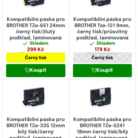
Kompatibilní páska pro
Kompatibilní páska pro
BROTHER TZe-651 24mm
BROTHER Tze-121 9mm,
černý tisk/žlutý
černý tisk/průsvitný
podklad, laminovaná
podklad, laminovaná
Skladem
Skladem
299
Kč
179
Kč
24 mm
laminovaná
9 mm
laminovaná
Černý tisk
Černý tisk
Koupit
Koupit
Kompatibilní páska pro
Kompatibilní páska pro
BROTHER TZe-335 12mm
BROTHER TZe-S241
bílý tisk/černý
18mm černý tisk/bílý