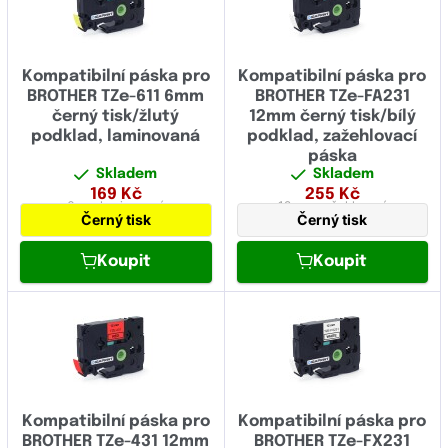
Kompatibilní páska pro
Kompatibilní páska pro
BROTHER TZe-611 6mm
BROTHER TZe-FA231
černý tisk/žlutý
12mm černý tisk/bílý
podklad, laminovaná
podklad, zažehlovací
páska
Skladem
Skladem
169
Kč
255
Kč
6 mm
laminovaná
12 mm
zažehlovací
Černý tisk
Černý tisk
Koupit
Koupit
Kompatibilní páska pro
Kompatibilní páska pro
BROTHER TZe-431 12mm
BROTHER TZe-FX231